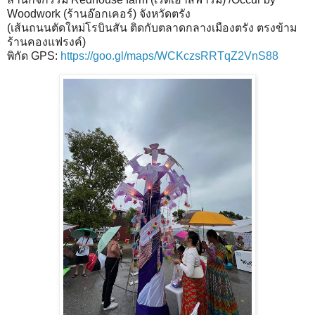
Woodwork (ร้านอ๊อกเคอร์) จังหวัดตรัง
(เส้นถนนตัดใหม่โรบินสัน ติดกับตลาดกลางเมืองตรัง ตรงข้าม
ร้านคองแฟรงค์)
พิกัด GPS:
https://goo.gl/maps/WCKczsRRTqZ2VnS88