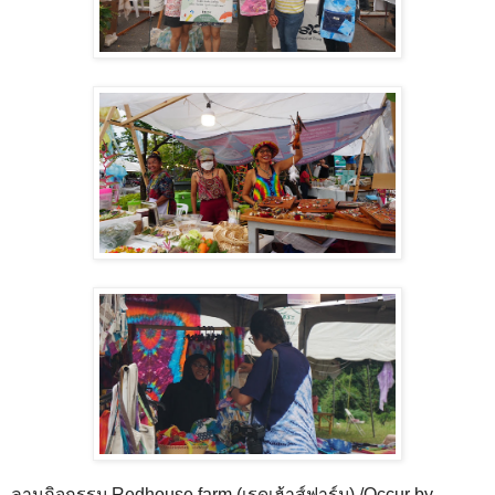
ลานกิจกรรม Redhouse farm (เรดเฮ้าส์ฟาร์ม) /Occur by