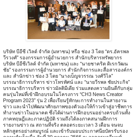
บริษัท บีอีซี เวิลด์ จำกัด (มหาชน) หรือ ช่อง 3 โดย “ดร.อัครพล
วีรวงศ์” รองกรรมการผู้อำนวยการ สำนักบริหารทรัพยากร
บริษัท บีอีซีเวิลด์ จำกัด (มหาชน) และ “นายชาคริต ดิเรกวัฒน
ชัย” รองกรรมการผู้อำนวยการ สำนักกิจการและสื่อสารองค์กร
และ สำนักข่าว ช่อง 3 โดย “นางเบ็ญจวรรณ วงศ์วิไล”
บรรณาธิการบริหาร ข่าวโทรทัศน์ และ “นายวีรพล ชัยประกิจ”
บรรณาธิการบริหาร ข่าวมัลติมีเดีย ร่วมแสดงความยินดีกับกลุ่ม
คนรุ่นใหม่ที่เข้าฝึกอบรมในโครงการ “CH3 News Creator
Program 2023” รุ่น 2 เพื่อเรียนรู้ทักษะการทำงานในสายงาน
ข่าว และนำไปพัฒนาศักยภาพของตัวเองให้ก้าวเข้าสู่อาชีพการ
ทำงานข่าวในอนาคต ซึ่งได้ผ่านการฝึกอบรมอย่างครบถ้วนทั้ง
ภาคทฤษฎีและภาคปฏิบัติ รวมถึงได้ลงภาคสนามฝึกการ
รายงานข่าว ณ สถานที่จริง ตลอดระยะเวลา 3 เดือน จนจบ
หลักสูตรอย่างสมบูรณ์ และเข้ารับมอบประกาศนียบัตรรับรอง