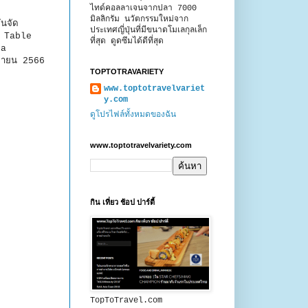
ไทด์คอลลาเจนจากปลา 7000
มิลลิกรัม นวัตกรรมใหม่จาก
นจัด
ประเทศญี่ปุ่นที่มีขนาดโมเลกุลเล็ก
he Table
ที่สุด ดูดซึมได้ดีที่สุด
ta
ิกายน 2566
TOPTOTRAVARIETY
้
www.toptotravelvariet
y.com
ดูโปรไฟล์ทั้งหมดของฉัน
www.toptotravelvariety.com
กิน เที่ยว ช้อป ปาร์ตี้
TopToTravel.com