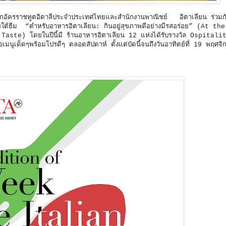
ัครราชทูตอิตาลีประจำประเทศไทยและสำนักงานพาณิชย์ อิตาเลียน ร่วมกั
ายใต้ธีม “ตำหรับอาหารอิตาเลียน: กินอยู่สุขภาพดีอย่างมีรสอร่อย” (At t
e) โดยในปีนี้มี ร้านอาหารอิตาเลียน 12 แห่งได้รับรางวัล Ospitali
ด็ดๆพร้อมโปรดีๆ ตลอดสัปดาห์ ตั้งแต่บัดนี้จนถึงวันอาทิตย์ที่ 19 พฤศจ
ี