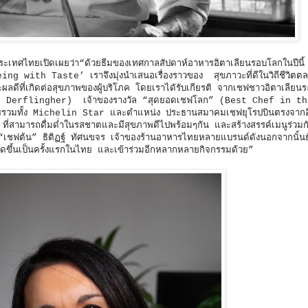
ะเทศไทยเปิดเผยว่า“ด้วยธีมของเทศกาลสัปดาห์อาหารอิตาเลียนรอบโลกในปีนี้ ท
ith Taste’ เราจึงมุ่งนำเสนอเรื่องราวของ สุขภาวะที่ดีในวิถีชีวิตตลอ
ะผลดีที่เกิดต่อสุขภาพของผู้บริโภค โดยเราไดัรับเกียรติ จากเชฟชาวอิตาเลียน
co Derflingher) เจ้าของรางวัล “สุดยอดเชฟโลก” (Best Chef in t
รวมทั้ง Michelin Star และตำแหน่ง ประธานสมาคมเชฟยุโรปบินตรงจากอิ
 ที่สามารถดื่มด่ำในรสชาตและมีสุขภาพดีไปพร้อมๆกัน และสร้างสรรค์เมนูร่วม
เชฟต้น” ธิติฏฐ์ ทัศนขจร เจ้าของร้านอาหารไทยหลายแบรนด์ดังนอกจากนั้น
ดขึ้นเป็นครั้งแรกในไทย และเข้าร่วมอีกหลากหลายกิจกรรมด้วย”