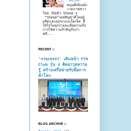
“ทีมไทย”
หนุนศิลปินนัก
วาดภาพชาว
ไทย เปิดตัว Sheep x
“Sheep”เคสสัญชาติไทยผู้
ผลิตและออกแบบแก็ดเจ็ต ที่
ใส่ใจในทุกรายละเอียดรวมถึง
การให้ความสำคัญกับภา
พลั...
RECENT ::
'กรมเจรจา' เดินหน้า FTA
Club รุ่น 4 ติดอาวุธความ
รู้ สร้างเครือข่ายรับมือการ
ค้าโลก
BLOG ARCHIVE ::