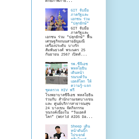
กมุมโลก
ศักยภาพภาย...
GIT จับมือ
ภาครัฐและ
เอกชน ร่วม
"ปลุกยักษ์"
GIT จับมือ
ภาครัฐและ
เอกชน ร่วม "ปลุกยักษ์" ฟื้น
เศรษฐกิจถนนสายอัญมณี
เครื่องประดับ บางรัก
สัมพันธวงศ์ พระนคร 25
กันยายน 2567 เปิดตั...
รพ.ซีจีเอช
พหลโยธิน
เดินหน้า
รณรงค์วัน
เอดส์โลก ให้
ความรู้–แจก
ชุดตรวจ HIV ฟรี
โรงพยาบาลซีจีเอช พหลโยธิน
ร่วมกับ สำนักงานเขตบางเขน
และ ศูนย์บริการสาธารณสุข
24 บางเขน จัดกิจกรรม
รณรงค์เนื่องใน “วันเอดส์
โลก” (World AIDS Da...
Sheep เดิน
หน้าดันบิ๊ก
โปรเจกต์