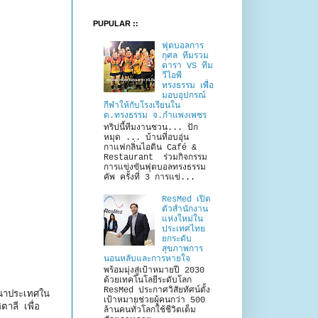
PUPULAR ::
ฟุตบอลการ
กุศล ทีมรวม
ดารา VS ทีม
วีไอพี
ทรงธรรม เพื่อ
มอบอุปกรณ์
กีฬาให้กับโรงเรียนใน
ต.ทรงธรรม จ.กำแพงเพชร
ทริปนี้ทีมงานชวน... ปัก
หมุด ... บ้านที่อบอุ่น
กาแฟกลิ่นไอดิน Café &
Restaurant ร่วมกิจกรรม
การแข่งขันฟุตบอลทรงธรรม
คัพ ครั้งที่ 3 การแข่...
ResMed เปิด
ตัวสำนักงาน
แห่งใหม่ใน
ประเทศไทย
ยกระดับ
สุขภาพการ
นอนหลับและการหายใจ
พร้อมมุ่งสู่เป้าหมายปี 2030
ด้วยเทคโนโลยีระดับโลก
ResMed ประกาศวิสัยทัศน์ตั้ง
นาประเทศใน
เป้าหมายช่วยผู้คนกว่า 500
ตาลี เพื่อ
ล้านคนทั่วโลกใช้ชีวิตเต็ม