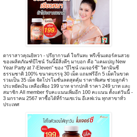
ดาราสาวคุณยิหวา - ปรียากานต์ ใจกันทะ พรีเซ็นเตอร์คนสวย
ของผลิตภัณฑ์บีไชน์ วันนี้มีสิ่งดีๆ มาบอก คือ “แคมเปญ New
Year Party at 7-Eleven” ของ “บีไชน์ เนเจอร์ซี” วิตามินซี
ธรรมชาติ 100% ขนาดบรรจุ 30 เม็ด แถมฟรีอีก 5 เม็ดในขวด
รวมเป็น 35 เม็ด จัดโปรโมชั่นลดสุดคุ้ม ราคาพิเศษ ช่วยลูกค้า
ประหยัดเงิน เหลือเพียง 199 บาท จากปกติ ราคา 249 บาท และ
สมาชิก All member รับคะแนนเพิ่มอีก 100 คะแนน ตั้งแต่วันนี้ -
3 มกราคม 2567 หาซื้อได้ที่ร้านเซเว่น อีเลฟเว่น ทุกสาขาทั่ว
ประเทศ