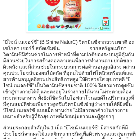
“บีไชน์ เนเจอร์ซี” (B Shine NaturC) วิตามินซีจากธรรมชาติ อะ
เซโรลา เชอร์รี่ สกัดเข้มข้น จากสหรัฐอเมริกา
วิตามินซีมีส่วนช่วยในการทำหน้าที่ตามปกติของระบบภูมิคุ้มกัน
มีส่วนช่วยในการสร้างคอลลาเจนเพื่อการทำงานตามปกติของ
ผิวหนัง และมีส่วนช่วยในกระบวนการต่อต้านอนุมูลอิสระ ผสาน
คุณประโยชน์ของผลไม้สกัด ที่อุดมไปด้วยไฟโตนิวเทรียนท์และ
สารต้านอนุมูลอิสระประสิทธิภาพสูง ให้ผิวสวยใส สุขภาพดี “บี
ไชน์ เนเจอร์ซี” เป็นวิตามินซีธรรมชาติ 100% จึงสามารถดูดซึม
เข้าสู่ร่างกายได้ดี และคงอยู่ในร่างกายได้นาน ไม่ระคายเคือง
กระเพาะอาหาร ทั้งยังมีซิตรัสไบโอฟลาโวนอยด์ในปริมาณสูงที่
มีคุณสมบัติช่วยเพิ่มการดูดซึมวิตามินซีเข้าสู่ร่างกายให้ดียิ่งขึ้น
บีไชน์ เนเจอร์ซี แบบเม็ด ทานง่าย ไม่มีสารตกค้างในร่างกาย
เหมาะสำหรับผู้ที่รักสุขภาพทั้งวัยหนุ่มสาวและผู้สูงอายุ
ส่วนประกอบสำคัญใน 1 เม็ด “บีไชน์ เนเจอร์ซี” มีสารสกัดที่มี
ประโยชน์จากผลไม้และผักหลากชนิดเพื่อผิวพรรณและสุขภาพที่