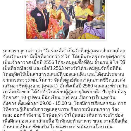
นายวราวุธ กล่าวว่า “วัดร่องคือ” เป็นวัดที่อยู่สุดเขตอำเภอเมือง
จังหวัดพะเยา มีเนื้อที่มากกว่า 2 ไร่ โดยมีพระครูประยุตศุภการ
เป็นเจ้าอาวาส เมื่อปี 2556 ได้ระดมทุนซื้อที่ดิน จำนวน 9 ไร่ ให้
เป็นที่ธรณีสงฆ์ และเมื่อปี 2563 ทางวัดได้ระดมทุนจัดซื้อที่ดิน
โดยอุทิศให้เป็นสาธารณสมบัติของแผ่นดิน และได้งบประมาณ
จากกระทรวง พม. ในการ จัดตั้งศูนย์พัฒนาคุณภาพชีวิตและส่ง
เสริมอาชีพผู้สูงอายุ (ศพอส.) อีกทั้งเมื่อปี 2560 คณะสงฆ์ร่วมกับ
ภาคีเครือข่าย ได้จัดตั้งโรงเรียนผู้สูงอายุวัดร่องคือ ปัจจุบัน มีครู
จิตอาสา 10 รูป/คน มีนักเรียน 164 คน เปิดการเรียนทุกวัน
อังคาร ตั้งแต่เวลา 09.00 - 15.00 น. โดยมีการเรียนธรรมะ การ
ให้ความรู้เกี่ยวกับการดูแลสุขภาพ กิจกรรมนันทนาการ ร้อง
เพลง ออกกำลังกาย ฝึกฟ้อนรำ รำไม้พลอง เต้นตารางเก้าช่อง
เพื่อฝึกสมองและกล้ามเนื้อ ฝึกทักษะทำอาหาร ขนม งานฝีมือเพื่อ
จำหน่ายเป็นอาชีพเสริม โดยเฉพาะการเต้นบาสโลบ เป็น