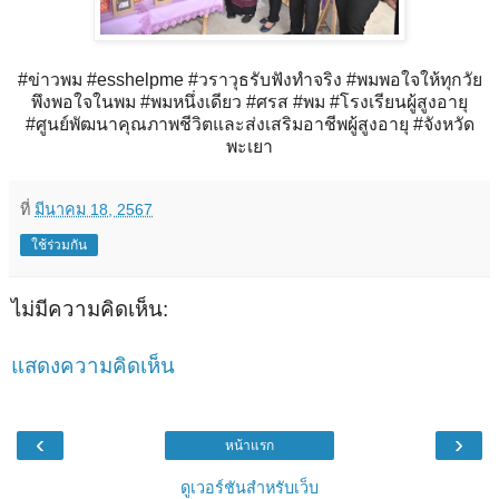
#ข่าวพม #esshelpme #วราวุธรับฟังทำจริง #พมพอใจให้ทุกวัย
พึงพอใจในพม #พมหนึ่งเดียว #ศรส #พม #โรงเรียนผู้สูงอายุ
#ศูนย์พัฒนาคุณภาพชีวิตและส่งเสริมอาชีพผู้สูงอายุ #จังหวัด
พะเยา
ที่
มีนาคม 18, 2567
ใช้ร่วมกัน
ไม่มีความคิดเห็น:
แสดงความคิดเห็น
‹
›
หน้าแรก
ดูเวอร์ชันสำหรับเว็บ