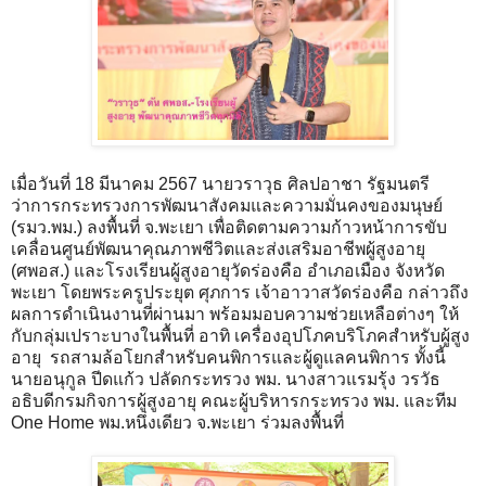
เมื่อวันที่ 18 มีนาคม 2567 นายวราวุธ ศิลปอาชา รัฐมนตรี
ว่าการกระทรวงการพัฒนาสังคมและความมั่นคงของมนุษย์
(รมว.พม.) ลงพื้นที่ จ.พะเยา เพื่อติดตามความก้าวหน้าการขับ
เคลื่อนศูนย์พัฒนาคุณภาพชีวิตและส่งเสริมอาชีพผู้สูงอายุ
(ศพอส.) และโรงเรียนผู้สูงอายุวัดร่องคือ อำเภอเมือง จังหวัด
พะเยา โดยพระครูประยุต ศุภการ เจ้าอาวาสวัดร่องคือ กล่าวถึง
ผลการดำเนินงานที่ผ่านมา พร้อมมอบความช่วยเหลือต่างๆ ให้
กับกลุ่มเปราะบางในพื้นที่ อาทิ เครื่องอุปโภคบริโภคสำหรับผู้สูง
อายุ รถสามล้อโยกสำหรับคนพิการและผู้ดูแลคนพิการ ทั้งนี้
นายอนุกูล ปีดแก้ว ปลัดกระทรวง พม. นางสาวแรมรุ้ง วรวัธ
อธิบดีกรมกิจการผู้สูงอายุ คณะผู้บริหารกระทรวง พม. และทีม
One Home พม.หนึ่งเดียว จ.พะเยา ร่วมลงพื้นที่