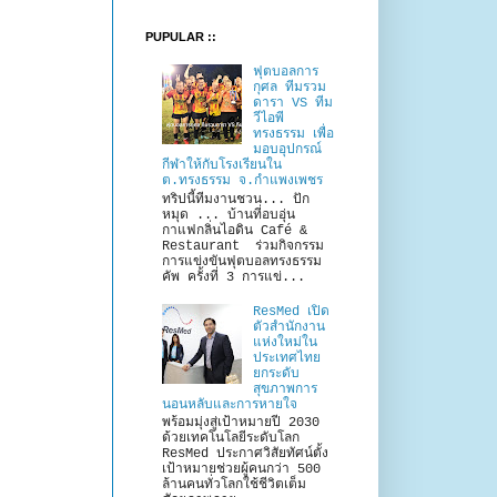
PUPULAR ::
ฟุตบอลการ
กุศล ทีมรวม
ดารา VS ทีม
วีไอพี
ทรงธรรม เพื่อ
มอบอุปกรณ์
กีฬาให้กับโรงเรียนใน
ต.ทรงธรรม จ.กำแพงเพชร
ทริปนี้ทีมงานชวน... ปัก
หมุด ... บ้านที่อบอุ่น
กาแฟกลิ่นไอดิน Café &
Restaurant ร่วมกิจกรรม
การแข่งขันฟุตบอลทรงธรรม
คัพ ครั้งที่ 3 การแข่...
ResMed เปิด
ตัวสำนักงาน
แห่งใหม่ใน
ประเทศไทย
ยกระดับ
สุขภาพการ
นอนหลับและการหายใจ
พร้อมมุ่งสู่เป้าหมายปี 2030
ด้วยเทคโนโลยีระดับโลก
ResMed ประกาศวิสัยทัศน์ตั้ง
เป้าหมายช่วยผู้คนกว่า 500
ล้านคนทั่วโลกใช้ชีวิตเต็ม