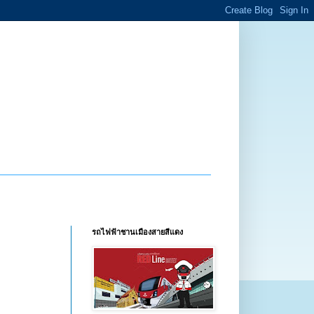
รถไฟฟ้าชานเมืองสายสีแดง