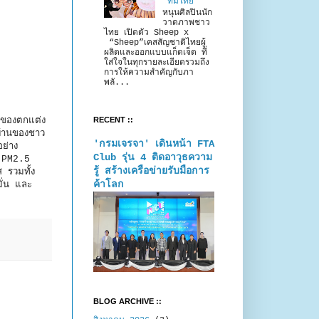
“ทีมไทย”
หนุนศิลปินนัก
วาดภาพชาว
ไทย เปิดตัว Sheep x
“Sheep”เคสสัญชาติไทยผู้
ผลิตและออกแบบแก็ดเจ็ต ที่
ใส่ใจในทุกรายละเอียดรวมถึง
การให้ความสำคัญกับภา
พลั...
RECENT ::
ะของตกแต่ง
นบ้านของชาว
'กรมเจรจา' เดินหน้า FTA
อย่าง
Club รุ่น 4 ติดอาวุธความ
 PM2.5
รู้ สร้างเครือข่ายรับมือการ
 รวมทั้ง
ค้าโลก
มั่น และ
BLOG ARCHIVE ::