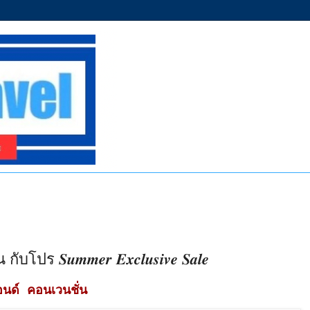
𝑺𝒖𝒎𝒎𝒆𝒓 𝑬𝒙𝒄𝒍𝒖𝒔𝒊𝒗𝒆 𝑺𝒂𝒍𝒆
นด์ คอนเวนชั่น