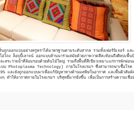
่นถูกออกแบบอย่างหรูหราได้มาตรฐานตามระดับสากล รวมทั้งเฟอร์นิเจอร์ แล
นโอ่โถง ล็อบบี้เลาจน์ ออกแบบล้านนาร่วมสมัยด้วยภาพวาดสีสะท้อนถึงศิลปะพื้
ระว่ายน้ำที่ล้อมรอบด้วยต้นไม้ใหญ่ รวมถึงพื้นที่สีเขียวเหมาะแก่การพักผ่อน
 ระบบ Photoplasma Technology) ภายในโรงแรมฯ ซื่งสามารถฆ่าเชื้อโรค
99% และยังถูกออกแบบมาเพื่อแก้ปัญหาทางด้านมลพิษในอากาศ และพื้นผิวสัมผัส
างๆ ทำให้อากาศภายในโรงแรมฯ บริสุทธิ์มากยิ่งขึ้น เพื่อเป็นการสร้างความเชื่อ