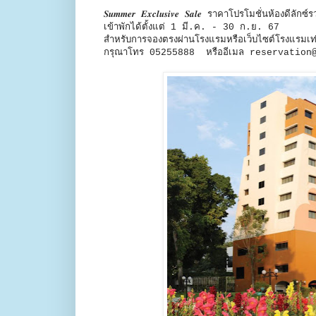
𝑺𝒖𝒎𝒎𝒆𝒓 𝑬𝒙𝒄𝒍𝒖𝒔𝒊𝒗𝒆 𝑺𝒂𝒍𝒆 ราคาโปรโมชั่นห้
เข้าพักได้ตั้งแต่ 1 มี.ค. - 30 ก.ย. 67
สำหรับการจองตรงผ่านโรงแรมหรือเว็บไซต์โรงแรมเท่
กรุณาโทร 05255888 หรืออีเมล reservatio