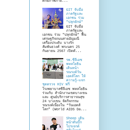
ศักยภาพภาย...
GIT จับมือ
ภาครัฐและ
เอกชน ร่วม
"ปลุกยักษ์"
GIT จับมือ
ภาครัฐและ
เอกชน ร่วม "ปลุกยักษ์" ฟื้น
เศรษฐกิจถนนสายอัญมณี
เครื่องประดับ บางรัก
สัมพันธวงศ์ พระนคร 25
กันยายน 2567 เปิดตั...
รพ.ซีจีเอช
พหลโยธิน
เดินหน้า
รณรงค์วัน
เอดส์โลก ให้
ความรู้–แจก
ชุดตรวจ HIV ฟรี
โรงพยาบาลซีจีเอช พหลโยธิน
ร่วมกับ สำนักงานเขตบางเขน
และ ศูนย์บริการสาธารณสุข
24 บางเขน จัดกิจกรรม
รณรงค์เนื่องใน “วันเอดส์
โลก” (World AIDS Da...
Sheep เดิน
หน้าดันบิ๊ก
โปรเจกต์