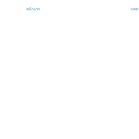
หน้าแรก
บทคว