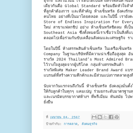
ธุรกิจ และในวันนี้ เราเติบโตเป็นห้างสรรพสินค้าขอ
เดียวกันคือ Global Standard พร้อมยึดหัวใจสำ
ที่ลูกค้าต้องการ และที่สำคัญ ห้างเซ็นทรัล ยังคงรั
คนไทย อย่างที่เป็นมาโดยตลอด และในปีนี้ เรายังค
Store of Endless Inspiration for Every 
ใหม่ สาขาแฟลกชิป อย่าง ห้างเซ็นทรัลชิดลม ที
Southeast Asia ซึ่งทั้งหมดนี้เราเชื่อว่าเป็นสิ่งที
ตลอดไปเพื่อร่วมกันขับเคลื่อนสังคมและเศรษฐกิจ รางว
โดยในปีนี้ ห้างสรรพสินค้าเซ็นทรัล ในเครือเซ็นทรั
Company ในฐานะบริษัทที่มีความน่าเชื่อถือสูงสุด อัน
รางวัล 2024 Thailand’s Most Admired Brand ครอ
ไว้วางใจสูงสุดจากผู้บริโภค กลุ่มห้างสรรพสินค้า
รางวัลพิเศษ Maker Leader Brand Award แบรนด์ท
แบรนด์ที่สร้างความคึกคักและมีส่วนแบ่งการตลาดสูงที
นับจากวันแรกจนถึงวันนี้ ห้างเซ็นทรัล ยังคงมุ่งมั่น
ให้กับลูกค้าในทุกๆ แคมเปญ ร่วมยกระดับมาตรฐานทุก
และเนรมิตบรรยากาศห้างฯ ที่พรีเมียม ทันสมัย ไป
ยั่งยืน
ที่
เมษายน 04, 2567
ป้ายกำกับ:
การตลาด
,
สังคมธุรกิจ