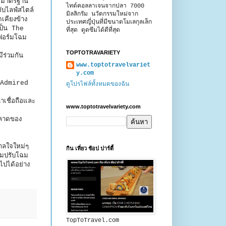
้วยมาตรฐาน
ไทด์คอลลาเจนจากปลา 7000
บไลฟ์สไตล์
มิลลิกรัม นวัตกรรมใหม่จาก
เคียงข้าง
ประเทศญี่ปุ่นที่มีขนาดโมเลกุลเล็ก
เป็น The
ที่สุด ดูดซึมได้ดีที่สุด
อร์มโฉม
TOPTOTRAVARIETY
ีร่วมกัน
www.toptotravelvariet
y.com
 Admired
ดูโปรไฟล์ทั้งหมดของฉัน
เชื่อถือและ
www.toptotravelvariety.com
ตลาดของ
ดาลใจใหม่ๆ
กิน เที่ยว ช้อป ปาร์ตี้
อมปรับโฉม
ปได้อย่าง
TopToTravel.com