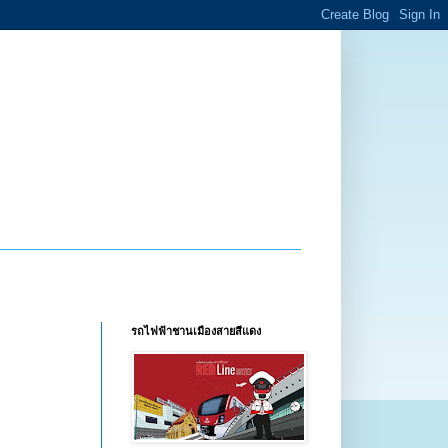
รถไฟฟ้าชานเมืองสายสีแดง