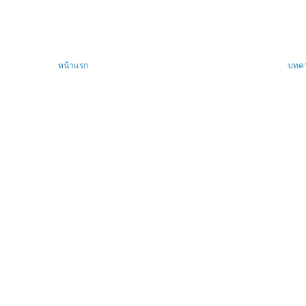
หน้าแรก
บทคว