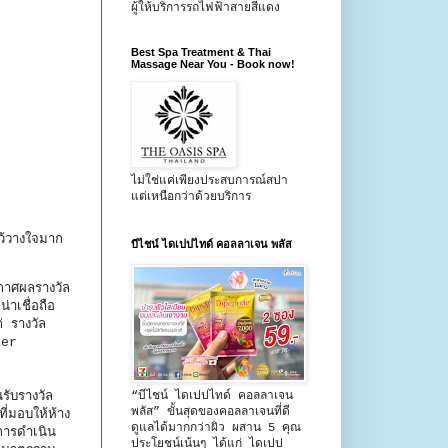
ผู้ให้บริการรถไฟฟ้าสายสีแดง
Best Spa Treatment & Thai
Massage Near You - Book now!
ไม่ใช่แค่เพียงประสบการณ์สปา
แต่เหนือกว่าด้วยบริการ
ไว้วางใจมาก
บีไชน์ ไดเปปไทด์ คอลลาเจน พลัส
กาศผลรางวัล
่าเชื่อถือ
่ รางวัล
ker
“บีไชน์ ไดเปปไทด์ คอลลาเจน
รับรางวัล
พลัส” ขั้นสุดของคอลลาเจนที่ดี
ี่มอบให้ห้าง
ดูแลได้มากกว่าผิว ผสาน 5 คุณ
การดำเนิน
ประโยชน์เน้นๆ ได้แก่ ไดเปป