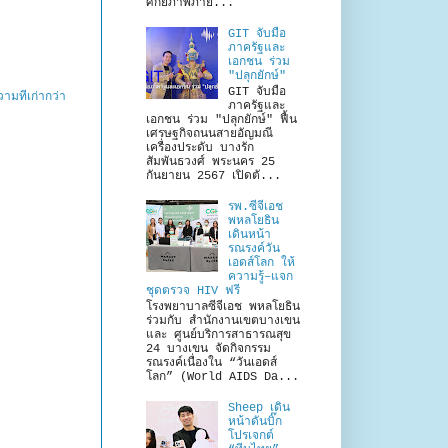
ศักยภาพภาย...
GIT จับมือ
ภาครัฐและ
เอกชน ร่วม
"ปลุกยักษ์"
GIT จับมือ
ามที่เก่ากว่า
ภาครัฐและ
เอกชน ร่วม "ปลุกยักษ์" ฟื้น
เศรษฐกิจถนนสายอัญมณี
เครื่องประดับ บางรัก
สัมพันธวงศ์ พระนคร 25
กันยายน 2567 เปิดตั...
รพ.ซีจีเอช
พหลโยธิน
เดินหน้า
รณรงค์วัน
เอดส์โลก ให้
ความรู้–แจก
ชุดตรวจ HIV ฟรี
โรงพยาบาลซีจีเอช พหลโยธิน
ร่วมกับ สำนักงานเขตบางเขน
และ ศูนย์บริการสาธารณสุข
24 บางเขน จัดกิจกรรม
รณรงค์เนื่องใน “วันเอดส์
โลก” (World AIDS Da...
Sheep เดิน
หน้าดันบิ๊ก
โปรเจกต์