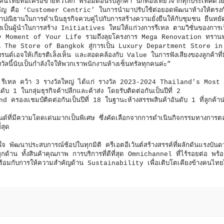
งคนไทยที่มีเครือข่ายทั่วโลก พร้อมต้อนรับลูกค้า นักท่องเที่ยวจากทุกประเทศด
คัญ คือ ‘Customer Centric’ ในการนำมาปรับใช้ต่อยอดพัฒนาห้างให้ตรงกั
กษาปณิธานในการดำเนินธุรกิจควบคู่ไปกับการสร้างความยั่งยืนให้กับชุมชน ยืนหยัด
งเป็นผู้นำในการสร้าง Initiatives ใหม่ให้แก่วงการรีเทล ตามวิชั่นของการ
Moment of Your Life รวมถึงลุยโครงการ Mega Renovation ทรานฟ
่เป็น The Store of Bangkok สู่การเป็น Luxury Department Store in
่แบรนด์เอจให้เกียรติเล็งเห็น และสอดคล้องกับ Value ในการฟังเสียงของลูกค้าที่ม
ัลนี้นับเป็นกำลังใจให้พวกเราพนักงานห้างเซ็นทรัลทุกคนค่ะ”
ล รีเทล คว้า 3 รางวัลใหญ่ ได้แก่
รางวัล 2023-2024 Thailand’s Most
ดับ 1 ในกลุ่มธุรกิจค้าปลีกและค้าส่ง โดยรับติดต่อกันเป็นปีที่ 2
งแชมป์ติดต่อกันเป็นปีที่ 18 ในฐานะห้างสรรพสินค้าอันดับ 1 ที่ลูกค้าน่า
ี่มีความโดดเด่นมากเป็นพิเศษ ซึ่งคัดเลือกจากการดำเนินกิจกรรมทางการ
่สุด
ตั้งใจ พัฒนาประสบการณ์ช้อปในทุกมิติ ครีเอตอีเว้นต์สร้างสรรค์ที่ผลักดันแรงบัน
ด้าน ทั้งสินค้าคุณภาพ การบริการที่ดีที่สุด Omnichannel ที่ไร้รอยต่อ พร้
พร้อมกับการให้ความสำคัญด้าน Sustainability เพื่อเติบโตเคียงข้างคนไทยไ