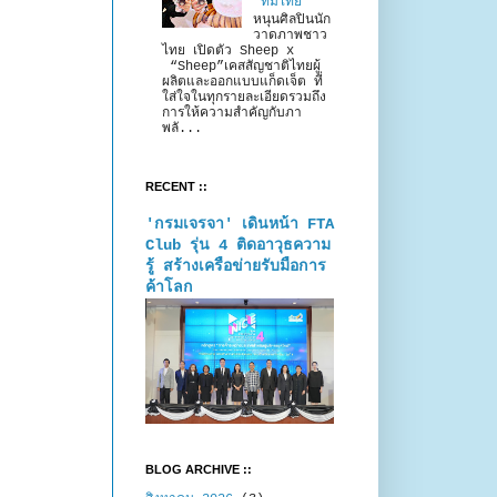
“ทีมไทย”
หนุนศิลปินนัก
วาดภาพชาว
ไทย เปิดตัว Sheep x
“Sheep”เคสสัญชาติไทยผู้
ผลิตและออกแบบแก็ดเจ็ต ที่
ใส่ใจในทุกรายละเอียดรวมถึง
การให้ความสำคัญกับภา
พลั...
RECENT ::
'กรมเจรจา' เดินหน้า FTA
Club รุ่น 4 ติดอาวุธความ
รู้ สร้างเครือข่ายรับมือการ
ค้าโลก
BLOG ARCHIVE ::