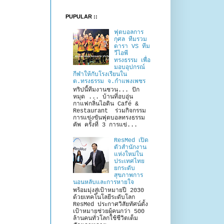
PUPULAR ::
ฟุตบอลการ
กุศล ทีมรวม
ดารา VS ทีม
วีไอพี
ทรงธรรม เพื่อ
มอบอุปกรณ์
กีฬาให้กับโรงเรียนใน
ต.ทรงธรรม จ.กำแพงเพชร
ทริปนี้ทีมงานชวน... ปัก
หมุด ... บ้านที่อบอุ่น
กาแฟกลิ่นไอดิน Café &
Restaurant ร่วมกิจกรรม
การแข่งขันฟุตบอลทรงธรรม
คัพ ครั้งที่ 3 การแข่...
ResMed เปิด
ตัวสำนักงาน
แห่งใหม่ใน
ประเทศไทย
ยกระดับ
สุขภาพการ
นอนหลับและการหายใจ
พร้อมมุ่งสู่เป้าหมายปี 2030
ด้วยเทคโนโลยีระดับโลก
ResMed ประกาศวิสัยทัศน์ตั้ง
เป้าหมายช่วยผู้คนกว่า 500
ล้านคนทั่วโลกใช้ชีวิตเต็ม