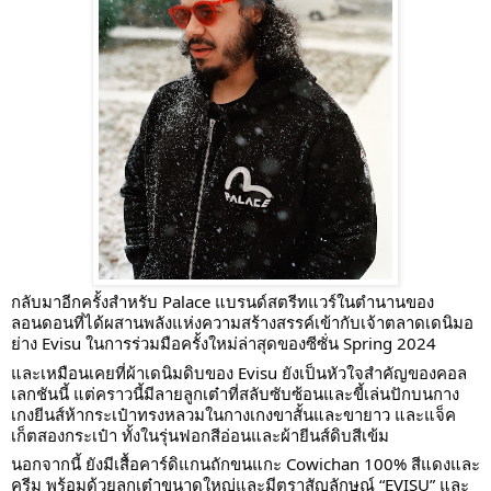
กลับมาอีกครั้งสำหรับ Palace แบรนด์สตรีทแวร์ในตำนานของ
ลอนดอนที่ได้ผสานพลังแห่งความสร้างสรรค์เข้ากับเจ้าตลาดเดนิมอ
ย่าง Evisu ในการร่วมมือครั้งใหม่ล่าสุดของซีซั่น Spring 2024
และเหมือนเคยที่ผ้าเดนิมดิบของ Evisu ยังเป็นหัวใจสำคัญของคอล
เลกชันนี้ แต่คราวนี้มีลายลูกเต๋าที่สลับซับซ้อนและขี้เล่นปักบนกาง
เกงยีนส์ห้ากระเป๋าทรงหลวมในกางเกงขาสั้นและขายาว และแจ็ค
เก็ตสองกระเป๋า ทั้งในรุ่นฟอกสีอ่อนและผ้ายีนส์ดิบสีเข้ม
นอกจากนี้ ยังมีเสื้อคาร์ดิแกนถักขนแกะ Cowichan 100% สีแดงและ
ครีม พร้อมด้วยลูกเต๋าขนาดใหญ่และมีตราสัญลักษณ์ “EVISU” และ