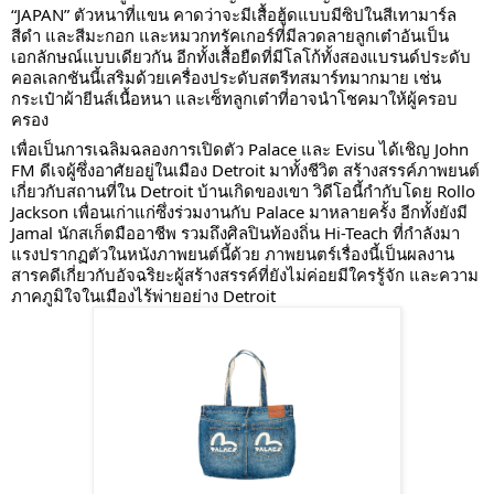
“JAPAN” ตัวหนาที่แขน คาดว่าจะมีเสื้อฮู้ดแบบมีซิปในสีเทามาร์ล
สีดำ และสีมะกอก และหมวกทรัคเกอร์ที่มีลวดลายลูกเต๋าอันเป็น
เอกลักษณ์แบบเดียวกัน อีกทั้งเสื้อยืดที่มีโลโก้ทั้งสองแบรนด์ประดับ
คอลเลกชันนี้เสริมด้วยเครื่องประดับสตรีทสมาร์ทมากมาย เช่น
กระเป๋าผ้ายีนส์เนื้อหนา และเซ็ทลูกเต๋าที่อาจนำโชคมาให้ผู้ครอบ
ครอง
เพื่อเป็นการเฉลิมฉลองการเปิดตัว Palace และ Evisu ได้เชิญ John
FM ดีเจผู้ซึ่งอาศัยอยู่ในเมือง Detroit มาทั้งชีวิต สร้างสรรค์ภาพยนต์
เกี่ยวกับสถานที่ใน Detroit บ้านเกิดของเขา วิดีโอนี้กำกับโดย Rollo
Jackson เพื่อนเก่าแก่ซึ่งร่วมงานกับ Palace มาหลายครั้ง อีกทั้งยังมี
Jamal นักสเก็ตมืออาชีพ รวมถึงศิลปินท้องถิ่น Hi-Teach ที่กำลังมา
แรงปรากฏตัวในหนังภาพยนต์นี้ด้วย ภาพยนตร์เรื่องนี้เป็นผลงาน
สารคดีเกี่ยวกับอัจฉริยะผู้สร้างสรรค์ที่ยังไม่ค่อยมีใครรู้จัก และความ
ภาคภูมิใจในเมืองไร้พ่ายอย่าง Detroit