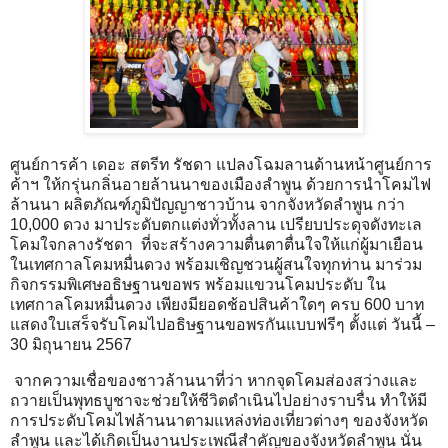
ศูนย์การค้า เดอะ สตรีท รัชดา แปลงโฉมลานด้านหน้าศูนย์การ
ค้าฯ ให้กรุ่นกลิ่นอายล้านนาของเมืองลำพูน ด้วยการนำโคมไฟ
ล้านนา ผลิตภัณฑ์ภูมิปัญญาชาวบ้าน จากจังหวัดลำพูน กว่า
10,000 ดวง มาประดับตกแต่งทั่วทั้งลาน เปรียบประดุจดังทะเล
โคมใจกลางรัชดา ที่จะสร้างความตื่นตาตื่นใจให้แก่ผู้มาเยือน
ในเทศกาลโคมหมื่นดวง พร้อมเชิญชวนผู้สนใจทุกท่าน มาร่วม
กิจกรรมพิเศษอธิษฐานขอพร พร้อมแขวนโคมประดับ ใน
เทศกาลโคมหมื่นดวง เพียงมียอดช้อปสินค้าใดๆ ครบ 600 บาท
แสดงใบเสร็จรับโคมไปอธิษฐานขอพรกันแบบฟรีๆ ตั้งแต่ วันนี้ –
30 มิถุนายน 2567
จากความเชื่อของชาวล้านนาที่ว่า หากจุดโคมส่องสว่างและ
ถวายเป็นพุทธบูชาจะช่วยให้ชีวิตดำเนินไปอย่างราบรื่น ทำให้มี
การประดับโคมไฟล้านนาตามแหล่งท่องเที่ยวต่างๆ ของจังหวัด
ลำพูน และได้เกิดเป็นงานประเพณีสำคัญของจังหวัดลำพูน นั่น