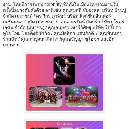
งาน โดยมีการระดม celebrity ชื่อดังในเมืองไทยร่วมงานใน
ครั้งนี้อย่างคับคั่งด้วย อาทิเช่น คุณสมฤดี ชัยมงคล บริษัท บ้านปู
จำกัด (มหาชน) / ดร.วิกร ภูวพัชร์ บริษัท ฟังก์ชั่น อินเตอร์
เนชั่นแนล จำกัด (มหาชน) / คุณอมรรัตน์ กัมบีร์ บริษัท ยูโรครี
เอชั่น จำกัด (มหาชน) / คุณอนุษฐา เชาว์วิศิษฐ บริษัท โตโยต้า
ทูโช ไทย โฮลดิ้งส์ จำกัด / คุณมัลลิกา แสนภักดี / คุณพันนภา
รักสนิท / คุณกาญจนา ลิสน่า /คุณอรัญญา ชูโอชา และอีก
มากมาย...