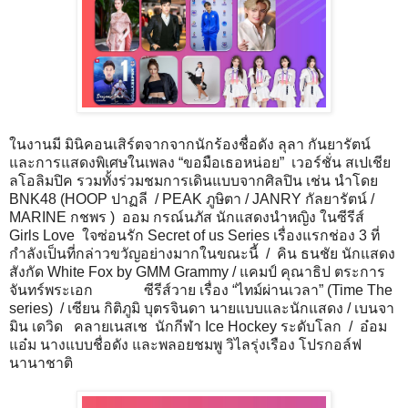
ในงานมี มินิคอนเสิร์ตจากจากนักร้องชื่อดัง ลุลา กันยารัตน์
และการแสดงพิเศษในเพลง “ขอมือเธอหน่อย” เวอร์ชั่น สเปเชีย
ลโอลิมปิค รวมทั้งร่วมชมการเดินแบบจากศิลปิน เช่น นำโดย
BNK48 (HOOP ปาฏลี / PEAK ภูษิตา / JANRY กัลยารัตน์ /
MARINE กชพร ) ออม กรณ์นภัส นักแสดงนำหญิง ในซีรีส์
Girls Love ใจซ่อนรัก Secret of us Series เรื่องแรกช่อง 3 ที่
กำลังเป็นที่กล่าวขวัญอย่างมากในขณะนี้ / คิน ธนชัย นักแสดง
สังกัด White Fox by GMM Grammy / แคมป์ คุณาธิป ตระการ
จันทร์พระเอก ซีรีส์วาย เรื่อง “ไทม์ผ่านเวลา” (Time The
series) / เซียน กิติภูมิ บุตรจินดา นายแบบและนักแสดง / เบนจา
มิน เดวิด คลายเนสเช นักกีฬา Ice Hockey ระดับโลก / อ๋อม
แอ๋ม นางแบบชื่อดัง และพลอยชมพู วิไลรุ่งเรือง โปรกอล์ฟ
นานาชาติ