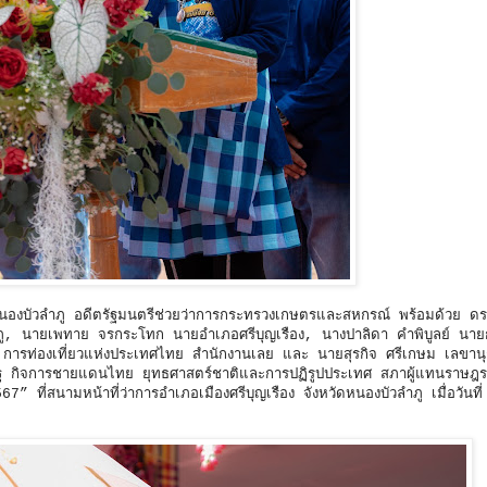
งบัวลำภู อดีตรัฐมนตรีช่วยว่าการกระทรวงเกษตรและสหกรณ์ พร้อมด้วย ดร.
วลำภู, นายเพทาย จรกระโทก นายอำเภอศรีบุญเรือง, นางปาลิดา คำพิบูลย์ นา
ารท่องเที่ยวแห่งประเทศไทย สำนักงานเลย และ นายสุรกิจ ศรีเกษม เลขาน
 กิจการชายแดนไทย ยุทธศาสตร์ชาติและการปฏิรูปประเทศ สภาผู้แทนราษฎร ร
7” ที่สนามหน้าที่ว่าการอำเภอเมืองศรีบุญเรือง จังหวัดหนองบัวลำภู เมื่อวันที