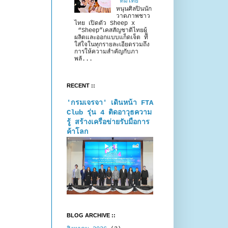
“ทีมไทย”
หนุนศิลปินนัก
วาดภาพชาว
ไทย เปิดตัว Sheep x
“Sheep”เคสสัญชาติไทยผู้
ผลิตและออกแบบแก็ดเจ็ต ที่
ใส่ใจในทุกรายละเอียดรวมถึง
การให้ความสำคัญกับภา
พลั...
RECENT ::
'กรมเจรจา' เดินหน้า FTA
Club รุ่น 4 ติดอาวุธความ
รู้ สร้างเครือข่ายรับมือการ
ค้าโลก
BLOG ARCHIVE ::