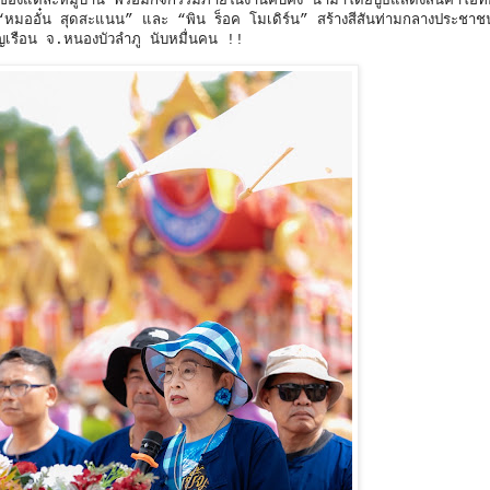
งแต่ละหมู่บ้าน พร้อมกิจกรรมภายในงานคับคั่ง นำมาโดยบูธแสดงสินค้าโอท
มออั๋น สุดสะแนน” และ “พิน ร็อค โมเดิร์น” สร้างสีสันท่ามกลางประชาช
บุญเรือน จ.หนองบัวลำภู นับหมื่นคน !!