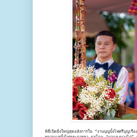
พิธีเปิดยิ่งใหญ่สุดอลังการใน “งานบุญบั้งไฟศรีบ