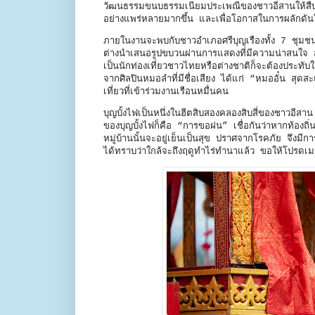
วัฒนธรรมขนบธรรมเนียมประเพณีของชาวอีสานให้สืบต่อไป
อย่างแพร่หลายมากขึ้น และเพื่อโอกาสในการผลักดัน
ภายในงานจะพบกับชาวอำเภอศรีบุญเรืองทั้ง 7 ชุมชน
ต่างนำเสนอรูปขบวนผ่านการแสดงที่มีความน่าสนใจ สว
เป็นนักท่องเที่ยวชาวไทยหรือต่างชาติก็จะต้องประ
จากศิลปินหมอลำที่มีชื่อเสียง ได้แก่ “หมออั๋น สุ
เที่ยวที่เข้าร่วมงานเรือนหมื่นคน
บุญบั้งไฟเป็นหนึ่งในฮีตสิบสองคลองสิบสี่ของชาวอีสา
ของบุญบั้งไฟก็คือ “การขอฝน” เชื่อกันว่าหากท้อง
หมู่บ้านนั้นจะอยู่เย็นเป็นสุข ปราศจากโรคภัย จึงม
ได้ทราบว่าใกล้จะถึงฤดูทำไร่ทำนาแล้ว ขอให้โปรดเ