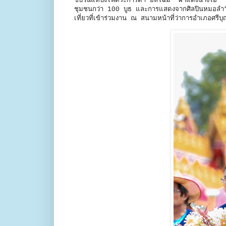
ขบวนแห่บั้งไฟตระการตา ยลโฉม “ผาแดงนางไอ่” ขอ
ชุมชนกว่า 100 บูธ และการแสดงจากศิลปินหมอลำ“ห
เที่ยวที่เข้าร่วมงาน ณ สนามหน้าที่ว่าการอำเภอศรี