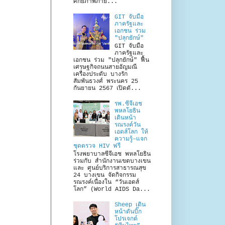
ศักยภาพภาย...
GIT จับมือ
ภาครัฐและ
เอกชน ร่วม
"ปลุกยักษ์"
GIT จับมือ
ภาครัฐและ
เอกชน ร่วม "ปลุกยักษ์" ฟื้น
เศรษฐกิจถนนสายอัญมณี
เครื่องประดับ บางรัก
สัมพันธวงศ์ พระนคร 25
กันยายน 2567 เปิดตั...
รพ.ซีจีเอช
พหลโยธิน
เดินหน้า
รณรงค์วัน
เอดส์โลก ให้
ความรู้–แจก
ชุดตรวจ HIV ฟรี
โรงพยาบาลซีจีเอช พหลโยธิน
ร่วมกับ สำนักงานเขตบางเขน
และ ศูนย์บริการสาธารณสุข
24 บางเขน จัดกิจกรรม
รณรงค์เนื่องใน “วันเอดส์
โลก” (World AIDS Da...
Sheep เดิน
หน้าดันบิ๊ก
โปรเจกต์