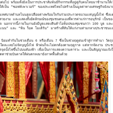
 พร้อมทั้งยังเป็นการประชาสัมพันธ์กิจกรรมที่อยู่คู่กับคนไทยมาช้านานให้เป็นท
ให้เป็น “ซอฟท์เพาเวอร์” ของประเทศไทยไปสร้างเป็นมูลค่าทางเศรษฐกิจยังนา
เทศบาลตำบลโนนสูงเปลือยต่างพร้อมใจกันร่วมประกวดขบวนแห่บุญบั้งไฟ ซึ่งแ
ยงาม และแสดงถึงอัตลักษณ์ของชุมชนตนเองที่ควรค่าแก่การอนุรักษ์ เป็นของดี
ทับใจ นอกจากนี้ภายในงานยังมีบูธแสดงสินค้าโอท็อปของชุมชนกว่า 100 บูธ แ
ดสะแนน” และ “พิน ร็อค โมเดิร์น” มาสร้างสีสันให้แก่งานท่ามกลางประชาชนแล
น นิยมทำกันในช่วงเดือน 6 หรือเดือน 7 ซึ่งเป็นช่วงฤดูฝนเข้าสู่การทำนา วัตถุ
ถิ่นใดละเลยไม่จัดบุญบั้งไฟ ฟ้าฝนก็จะไม่ตกต้องตามฤดูกาล แต่หากจัดงาน ปร
ีการจุดบั้งไฟขึ้นไปบนท้องฟ้า เพื่อเป็นการแสดงความคารวะ และเป็นสัญญาณแจ้งใ
มตตาช่วยบันดาลให้ฝนตกลงมายังภาคพื้นดินด้วย