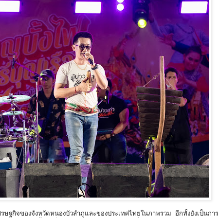
วและเศรษฐกิจของจังหวัดหนองบัวลำภูและของประเทศไทยในภาพรวม อีกทั้งยังเป็นกา