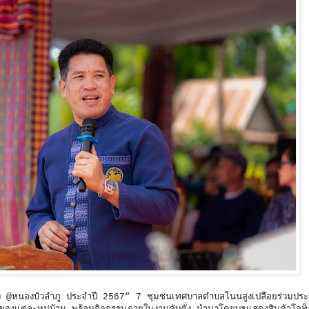
ุญเรือง @หนองบัวลำภู ประจำปี 2567” 7 ชุมชนเทศบาลตำบลโนนสูงเปลือยร่วมปร