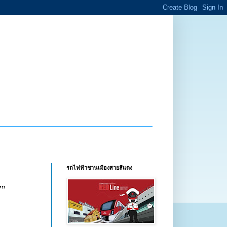
รถไฟฟ้าชานเมืองสายสีแดง
7”