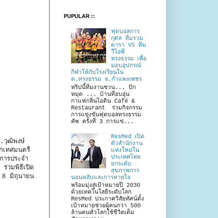
PUPULAR ::
ฟุตบอลการ
กุศล ทีมรวม
ดารา VS ทีม
วีไอพี
ทรงธรรม เพื่อ
มอบอุปกรณ์
กีฬาให้กับโรงเรียนใน
ต.ทรงธรรม จ.กำแพงเพชร
ทริปนี้ทีมงานชวน... ปัก
หมุด ... บ้านที่อบอุ่น
กาแฟกลิ่นไอดิน Café &
Restaurant ร่วมกิจกรรม
การแข่งขันฟุตบอลทรงธรรม
คัพ ครั้งที่ 3 การแข่...
ResMed เปิด
วุฒิพงษ์
ตัวสำนักงาน
ยกเทศมนตรี
แห่งใหม่ใน
ประเทศไทย
ุการประจำ
ยกระดับ
่วมพิธีเปิด
สุขภาพการ
่ 8 มิถุนายน
นอนหลับและการหายใจ
พร้อมมุ่งสู่เป้าหมายปี 2030
ด้วยเทคโนโลยีระดับโลก
ResMed ประกาศวิสัยทัศน์ตั้ง
เป้าหมายช่วยผู้คนกว่า 500
ล้านคนทั่วโลกใช้ชีวิตเต็ม