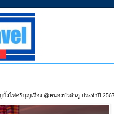
ุญบั้งไฟศรีบุญเรือง @หนองบัวลำภู ประจำปี 256