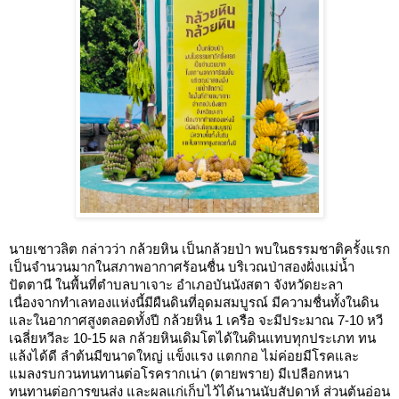
นายเชาวลิต กล่าวว่า กล้วยหิน เป็นกล้วยป่า พบในธรรมชาติครั้งแรก
เป็นจำนวนมากในสภาพอากาศร้อนชื่น บริเวณป่าสองฝั่งแม่น้ำ
ปัตตานี ในพื้นที่ตำบลบาเจาะ อำเภอบันนังสตา จังหวัดยะลา
เนื่องจากทำเลทองแห่งนี้มีผืนดินที่อุดมสมบูรณ์ มีความชื่นทั้งในดิน
และในอากาศสูงตลอดทั้งปี กล้วยหิน 1 เครือ จะมีประมาณ 7-10 หวี
เฉลี่ยหวีละ 10-15 ผล กล้วยหินเดิมโตได้ในดินแทบทุกประเภท ทน
แล้งได้ดี ลำต้นมีขนาดใหญ่ แข็งแรง แตกกอ ไม่ค่อยมีโรคและ
แมลงรบกวนทนทานต่อโรครากเน่า (ตายพราย) มีเปลือกหนา
ทนทานต่อการขนส่ง และผลแก่เก็บไว้ได้นานนับสัปดาห์ ส่วนต้นอ่อน