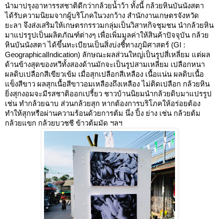
นำมาปรุงอาหารรสชาติดีกว่ากล้วยน้ำว้า ทั้งนี้ กล้วยหินบันนังสตา
ได้รับความนิยมจากผู้บริโภคในวงกว้าง สำนักงานเกษตรจังหวัด
ยะลา จึงส่งเสริมให้เกษตรกรรวมกลุ่มเป็นวิสาหกิจชุมชน นำกล้วยหิน
มาแปรรูปเป็นผลิตภัณฑ์ต่างๆ เพื่อเพิ่มมูลค่าให้สินค้าปัจจุบัน กล้วย
หินบันนังสตา ได้ขึ้นทะเบียนเป็นสิ่งบ่งชี้ทางภูมิศาสตร์ (GI :
GeographicalIndication) ลักษณะผลส่วนใหญ่เป็นรูปสี่เหลี่ยม แต่ผล
ด้านข้างสุดของหวีทั้งสองด้านมักจะเป็นรูปสามเหลี่ยม เปลือกหนา
ผลดิบเปลือกสีเขียวเข้ม เมื่อสุกเปลือกสีเหลือง เนื้อแน่น ผลดิบเนื้อ
แข็งสีขาว ผลสุกเนื้อสีขาวอมเหลืองถึงเหลือง ไม่ติดเปลือก กล้วยหิน
ยิ่งสุกงอมจะมีรสชาติออกเปรี้ยว ชาวบ้านนิยมนำกล้วยดิบมาแปรรูป
เช่น ทำกล้วยฉาบ ส่วนกล้วยสุก หากต้องการบริโภคให้อร่อยต้อง
ทำให้สุกหรือผ่านความร้อนด้วยการต้ม นึ่ง ปิ้ง ย่าง เช่น กล้วยต้ม
กล้วยแขก กล้วยบวชชี ข้าวต้มมัด ฯลฯ