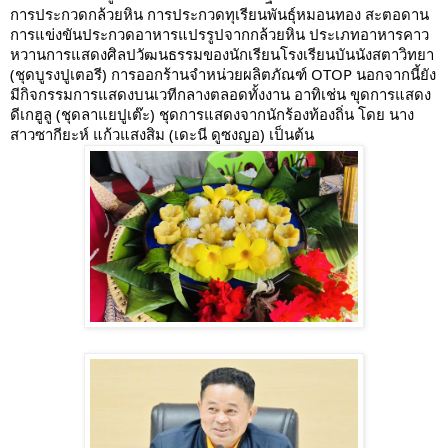
การประกวดกล้วยหิน การประกวดทุเรียนพันธุ์หมอนทอง สะตอดาน
การแข่งขันประกวดอาหารแปรรูปจากกล้วยหิน ประเภทอาหารคาว
หวานการแสดงศิลปวัฒนธรรมของนักเรียนโรงเรียนบันนังสตาวิทยา
(ชุดบูรงปูเตอรี) การออกร้านจำหน่วยผลิตภัณฑ์ OTOP นอกจากนี้ยัง
มีกิจกรรมการแสดงบนเวทีกลางตลอดทั้งงาน อาทิเช่น ขุดการแสดง
ดีเกฮูลู (ชุดลาแยปูเต๊ะ) ชุดการแสดงจากนักร้องท้องถิ่น โดย นาง
สาวซากียะห์ แก้วแสงสิม (เดะนี ดูซงญอ) เป็นต้น