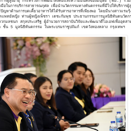
รผู้สูงอายุ กระทรวงการพัฒนาสังคมและความมั่นคงของมนุษย์ (พม.) ร่วมกั
อในการบริการสาธารณกุศล เพื่อนำนวัตกรรมทางทันตกรรมที่มีไปให้บริการผู้ส
ี่มีปัญหาด้านการบดเคี้ยวอาหารให้ได้รับสารอาหารที่เพียงพอ โดยมีนางสาวแรมรุ้
ันตแพทย์หญิง ท่านผู้หญิงเพ็ชรา เตชะกัมพุช ประธานกรรมการมูลนิธิทันตนวัต
าวกมลชนก สกุลประเสริฐ ผู้อำนวยการสถาบันวิจัยและพัฒนาดีไอเอฟเพื่ออุตส
 ชั้น 5 มูลนิธิทันตกรรม ในพระบรมราชูปถัมภ์ เขตวังทองหลาง กรุงเทพฯ