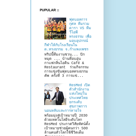
PUPULAR ::
ฟุตบอลการ
กุศล ทีมรวม
ดารา VS ทีม
วีไอพี
ทรงธรรม เพื่อ
มอบอุปกรณ์
กีฬาให้กับโรงเรียนใน
ต.ทรงธรรม จ.กำแพงเพชร
ทริปนี้ทีมงานชวน... ปัก
หมุด ... บ้านที่อบอุ่น
กาแฟกลิ่นไอดิน Café &
Restaurant ร่วมกิจกรรม
การแข่งขันฟุตบอลทรงธรรม
คัพ ครั้งที่ 3 การแข่...
ResMed เปิด
ตัวสำนักงาน
แห่งใหม่ใน
ประเทศไทย
ยกระดับ
สุขภาพการ
นอนหลับและการหายใจ
พร้อมมุ่งสู่เป้าหมายปี 2030
ด้วยเทคโนโลยีระดับโลก
ResMed ประกาศวิสัยทัศน์ตั้ง
เป้าหมายช่วยผู้คนกว่า 500
ล้านคนทั่วโลกใช้ชีวิตเต็ม