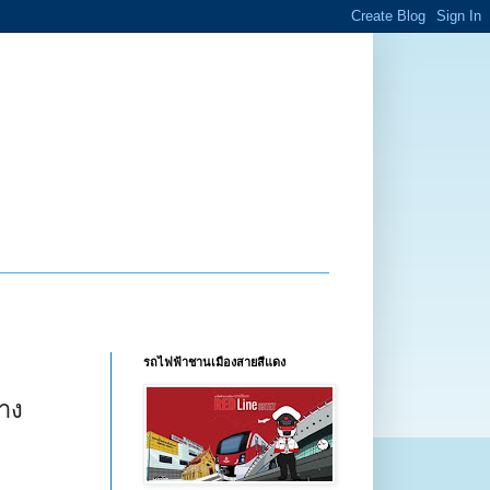
รถไฟฟ้าชานเมืองสายสีแดง
บาง