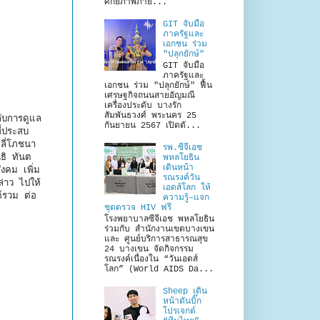
ศักยภาพภาย...
GIT จับมือ
ภาครัฐและ
เอกชน ร่วม
"ปลุกยักษ์"
GIT จับมือ
ภาครัฐและ
เอกชน ร่วม "ปลุกยักษ์" ฟื้น
เศรษฐกิจถนนสายอัญมณี
เครื่องประดับ บางรัก
สัมพันธวงศ์ พระนคร 25
กับการดูแล
กันยายน 2567 เปิดตั...
ี่ประสบ
ลี่โภชนา
รพ.ซีจีเอช
ธิ ทันต
พหลโยธิน
เดินหน้า
ังคม เพิ่ม
รณรงค์วัน
่าว ไปให้
เอดส์โลก ให้
ค์รวม ต่อ
ความรู้–แจก
ชุดตรวจ HIV ฟรี
โรงพยาบาลซีจีเอช พหลโยธิน
ร่วมกับ สำนักงานเขตบางเขน
และ ศูนย์บริการสาธารณสุข
24 บางเขน จัดกิจกรรม
รณรงค์เนื่องใน “วันเอดส์
โลก” (World AIDS Da...
Sheep เดิน
หน้าดันบิ๊ก
โปรเจกต์