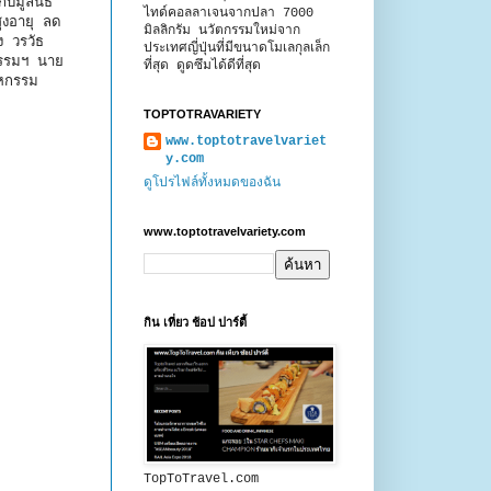
บมูลนิธิ
ไทด์คอลลาเจนจากปลา 7000
ูงอายุ ลด
มิลลิกรัม นวัตกรรมใหม่จาก
ง วรวัธ
ประเทศญี่ปุ่นที่มีขนาดโมเลกุลเล็ก
กรรมฯ นาย
ที่สุด ดูดซึมได้ดีที่สุด
าหกรรม
TOPTOTRAVARIETY
www.toptotravelvariet
y.com
ดูโปรไฟล์ทั้งหมดของฉัน
www.toptotravelvariety.com
กิน เที่ยว ช้อป ปาร์ตี้
TopToTravel.com