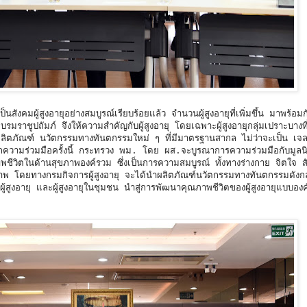
สังคมผู้สูงอายุอย่างสมบูรณ์เรียบร้อยแล้ว จำนวนผู้สูงอายุที่เพิ่มขึ้น มาพร้อม
บรมราชูปถัมภ์ จึงให้ความสำคัญกับผู้สูงอายุ โดยเฉพาะผู้สูงอายุกลุ่มเปราะบางท
ผลิตภัณฑ์ นวัตกรรมทางทันตกรรมใหม่ ๆ ที่มีมาตรฐานสากล ไม่ว่าจะเป็น เจล
ึกความร่วมมือครั้งนี้ กระทรวง พม. โดย ผส.จะบูรณาการความร่วมมือกับมูลนิ
าพชีวิตในด้านสุขภาพองค์รวม ซึ่งเป็นการความสมบูรณ์ ทั้งทางร่างกาย จิตใจ ส
ภาพ โดยทางกรมกิจการผู้สูงอายุ จะได้นำผลิตภัณฑ์นวัตกรรมทางทันตกรรมดังกล
มผู้สูงอายุ และผู้สูงอายุในชุมชน นำสู่การพัฒนาคุณภาพชีวิตของผู้สูงอายุแบบอง