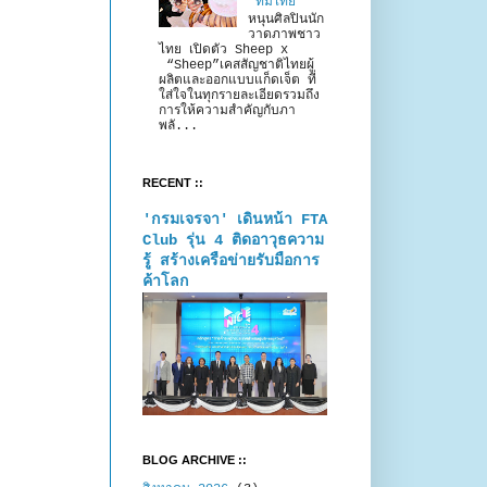
“ทีมไทย”
หนุนศิลปินนัก
วาดภาพชาว
ไทย เปิดตัว Sheep x
“Sheep”เคสสัญชาติไทยผู้
ผลิตและออกแบบแก็ดเจ็ต ที่
ใส่ใจในทุกรายละเอียดรวมถึง
การให้ความสำคัญกับภา
พลั...
RECENT ::
'กรมเจรจา' เดินหน้า FTA
Club รุ่น 4 ติดอาวุธความ
รู้ สร้างเครือข่ายรับมือการ
ค้าโลก
BLOG ARCHIVE ::