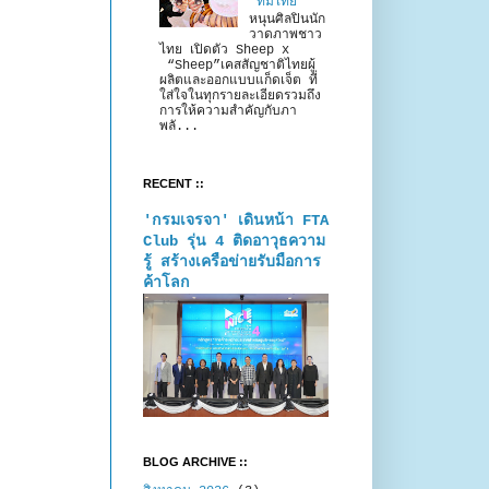
“ทีมไทย”
หนุนศิลปินนัก
วาดภาพชาว
ไทย เปิดตัว Sheep x
“Sheep”เคสสัญชาติไทยผู้
ผลิตและออกแบบแก็ดเจ็ต ที่
ใส่ใจในทุกรายละเอียดรวมถึง
การให้ความสำคัญกับภา
พลั...
RECENT ::
'กรมเจรจา' เดินหน้า FTA
Club รุ่น 4 ติดอาวุธความ
รู้ สร้างเครือข่ายรับมือการ
ค้าโลก
BLOG ARCHIVE ::