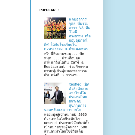
PUPULAR ::
ฟุตบอลการ
กุศล ทีมรวม
ดารา VS ทีม
วีไอพี
ทรงธรรม เพื่อ
มอบอุปกรณ์
กีฬาให้กับโรงเรียนใน
ต.ทรงธรรม จ.กำแพงเพชร
ทริปนี้ทีมงานชวน... ปัก
หมุด ... บ้านที่อบอุ่น
กาแฟกลิ่นไอดิน Café &
Restaurant ร่วมกิจกรรม
การแข่งขันฟุตบอลทรงธรรม
คัพ ครั้งที่ 3 การแข่...
ResMed เปิด
ตัวสำนักงาน
แห่งใหม่ใน
ประเทศไทย
ยกระดับ
สุขภาพการ
นอนหลับและการหายใจ
พร้อมมุ่งสู่เป้าหมายปี 2030
ด้วยเทคโนโลยีระดับโลก
ResMed ประกาศวิสัยทัศน์ตั้ง
เป้าหมายช่วยผู้คนกว่า 500
ล้านคนทั่วโลกใช้ชีวิตเต็ม