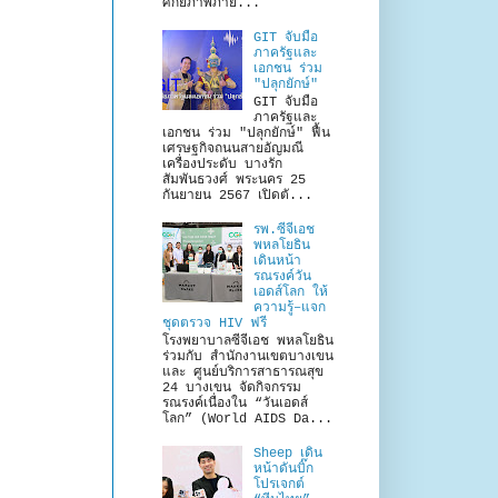
ศักยภาพภาย...
GIT จับมือ
ภาครัฐและ
เอกชน ร่วม
"ปลุกยักษ์"
GIT จับมือ
ภาครัฐและ
เอกชน ร่วม "ปลุกยักษ์" ฟื้น
เศรษฐกิจถนนสายอัญมณี
เครื่องประดับ บางรัก
สัมพันธวงศ์ พระนคร 25
กันยายน 2567 เปิดตั...
รพ.ซีจีเอช
พหลโยธิน
เดินหน้า
รณรงค์วัน
เอดส์โลก ให้
ความรู้–แจก
ชุดตรวจ HIV ฟรี
โรงพยาบาลซีจีเอช พหลโยธิน
ร่วมกับ สำนักงานเขตบางเขน
และ ศูนย์บริการสาธารณสุข
24 บางเขน จัดกิจกรรม
รณรงค์เนื่องใน “วันเอดส์
โลก” (World AIDS Da...
Sheep เดิน
หน้าดันบิ๊ก
โปรเจกต์