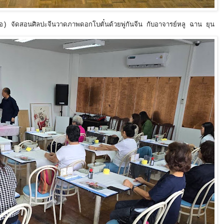
อ) จัดสอนศิลปะจีนวาดภาพดอกโบตั๋นด้วยพู่กันจีน กับอาจารย์หลู ฉาน ยุน