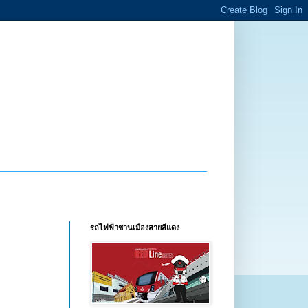
รถไฟฟ้าชานเมืองสายสีแดง