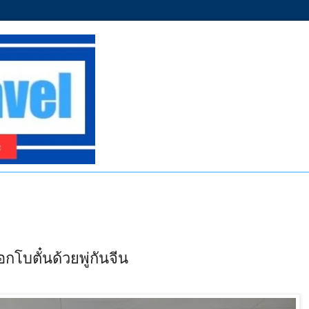
บตั๋นด้วยพู่กันจีน