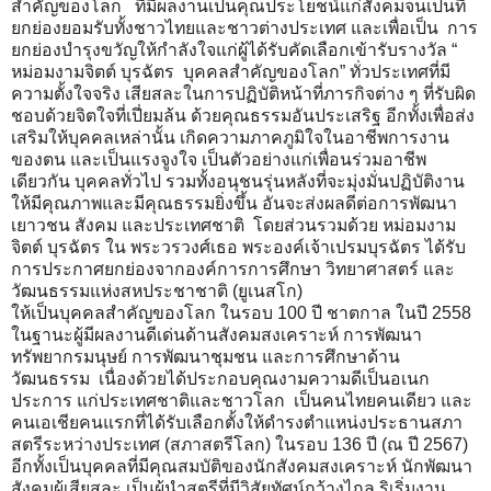
สำคัญของโลก ที่มีผลงานเป็นคุณประโยชน์แก่สังคมจนเป็นที่
ยกย่องยอมรับทั้งชาวไทยและชาวต่างประเทศ และเพื่อเป็น การ
ยกย่องบำรุงขวัญให้กำลังใจแก่ผู้ได้รับคัดเลือกเข้ารับรางวัล “
หม่อมงามจิตต์ บุรฉัตร บุคคลสำคัญของโลก” ทั่วประเทศที่มี
ความตั้งใจจริง เสียสละในการปฏิบัติหน้าที่ภารกิจต่าง ๆ ที่รับผิด
ชอบด้วยจิตใจที่เปี่ยมล้น ด้วยคุณธรรมอันประเสริฐ อีกทั้งเพื่อส่ง
เสริมให้บุคคลเหล่านั้น เกิดความภาคภูมิใจในอาชีพการงาน
ของตน และเป็นแรงจูงใจ เป็นตัวอย่างแก่เพื่อนร่วมอาชีพ
เดียวกัน บุคคลทั่วไป รวมทั้งอนุชนรุ่นหลังที่จะมุ่งมั่นปฏิบัติงาน
ให้มีคุณภาพและมีคุณธรรมยิ่งขึ้น อันจะส่งผลดีต่อการพัฒนา
เยาวชน สังคม และประเทศชาติ โดยส่วนรวมด้วย หม่อมงาม
จิตต์ บุรฉัตร ใน พระวรวงศ์เธอ พระองค์เจ้าเปรมบุรฉัตร ได้รับ
การประกาศยกย่องจากองค์การการศึกษา วิทยาศาสตร์ และ
วัฒนธรรมแห่งสหประชาชาติ (ยูเนสโก)
ให้เป็นบุคคลสำคัญของโลก ในรอบ 100 ปี ชาตกาล ในปี 2558
ในฐานะผู้มีผลงานดีเด่นด้านสังคมสงเคราะห์ การพัฒนา
ทรัพยากรมนุษย์ การพัฒนาชุมชน และการศึกษาด้าน
วัฒนธรรม เนื่องด้วยได้ประกอบคุณงามความดีเป็นอเนก
ประการ แก่ประเทศชาติและชาวโลก เป็นคนไทยคนเดียว และ
คนเอเชียคนแรกที่ได้รับเลือกตั้งให้ดำรงตำแหน่งประธานสภา
สตรีระหว่างประเทศ (สภาสตรีโลก) ในรอบ 136 ปี (ณ ปี 2567)
อีกทั้งเป็นบุคคลที่มีคุณสมบัติของนักสังคมสงเคราะห์ นักพัฒนา
สังคมผู้เสียสละ เป็นผู้นำสตรีที่มีวิสัยทัศน์กว้างไกล ริเริ่มงาน