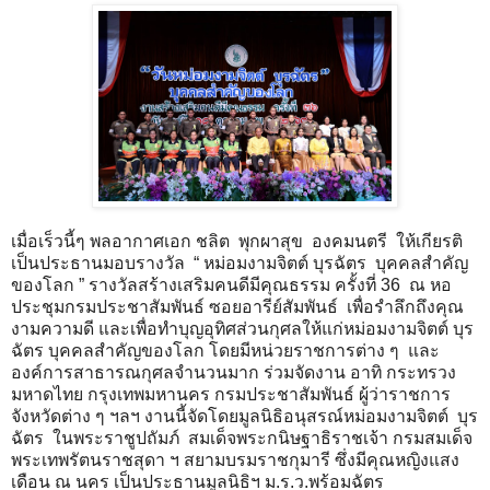
เมื่อเร็วนี้ๆ พลอากาศเอก ชลิต พุกผาสุข องคมนตรี ให้เกียรติ
เป็นประธานมอบรางวัล “ หม่อมงามจิตต์ บุรฉัตร บุคคลสำคัญ
ของโลก ” รางวัลสร้างเสริมคนดีมีคุณธรรม ครั้งที่ 36 ณ หอ
ประชุมกรมประชาสัมพันธ์ ซอยอารีย์สัมพันธ์ เพื่อรำลึกถึงคุณ
งามความดี และเพื่อทำบุญอุทิศส่วนกุศลให้แก่หม่อมงามจิตต์ บุร
ฉัตร บุคคลสำคัญของโลก โดยมีหน่วยราชการต่าง ๆ และ
องค์การสาธารณกุศลจำนวนมาก ร่วมจัดงาน อาทิ กระทรวง
มหาดไทย กรุงเทพมหานคร กรมประชาสัมพันธ์ ผู้ว่าราชการ
จังหวัดต่าง ๆ ฯลฯ งานนี้จัดโดยมูลนิธิอนุสรณ์หม่อมงามจิตต์ บุร
ฉัตร ในพระราชูปถัมภ์ สมเด็จพระกนิษฐาธิราชเจ้า กรมสมเด็จ
พระเทพรัตนราชสุดา ฯ สยามบรมราชกุมารี ซึ่งมีคุณหญิงแสง
เดือน ณ นคร เป็นประธานมูลนิธิฯ ม.ร.ว.พร้อมฉัตร