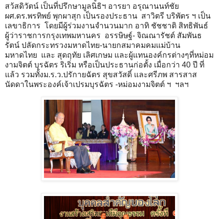
สว้สดิวัตน์ เป็นที่ปรึกษามูลนิธิฯ อารยา อรุณานนท์ชัย
ผศ.ดร.พรทิพย์ พุกผาสุก เป็นรองประธาน สาวิตรี บริพัตร ฯ เป็น
เลขาธิการ โดยมีผู้ร่วมงานจำนวนมาก อาทิ ชัชชาติ สิทธิพันธ์
ผู้ว่าราชการกรุงเทพมหานคร อรรษิษฐ์- จิณณารัชต์ สัมพันธ
รัตน์ ปลัดกระทรวงมหาดไทย-นายกสมาคมคมแม่บ้าน
มหาดไทย และ สุดฤทัย เลิศเกษม และผู้แทนองค์กรต่างๆที่หม่อม
งามจิตต์ บุรฉัตร ริเริ่ม หรือเป็นประธานก่อตั้ง เมื่อกว่า 40 ปี ที่
แล้ว รวมทั้งม.ร.ว.ปรักายฉัตร สุขสวัสดิ์ และศรีภพ สารสาส
นัดดาในพระองค์เจ้าเปรมบุรฉัตร -หม่อมงามจิตต์ ฯ ฯลฯ