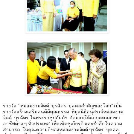
รางวัล “ หม่อมงามจิตต์ บุรฉัตร บุคคลสำคัญของโลก” เป็น
รางวัลสร้างเสริมคนดีมีคุณธรรม ที่มูลนิธิอนุสรณ์หม่อมงาม
จิตต์ บุรฉัตร ในพระราชูปถัมภ์ฯ จัดมอบให้แก่บุคคลสาขา
อาชีพต่าง ๆ ทั่วประเทศ เพื่อเชิดชูเกียรติ และรำลึกในความ
สามารถ ในคุณความดีของหม่อมงามจิตต์ บุรฉัตร บุคคล