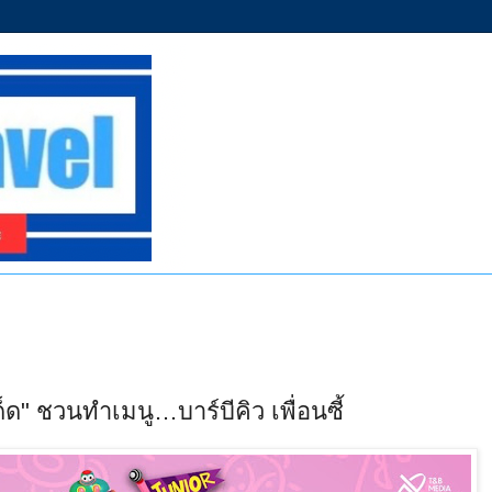
ด็ด" ชวนทำเมนู…บาร์บีคิว เพื่อนซี้