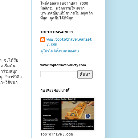
ไทด์คอลลาเจนจากปลา 7000
มิลลิกรัม นวัตกรรมใหม่จาก
ประเทศญี่ปุ่นที่มีขนาดโมเลกุลเล็ก
ที่สุด ดูดซึมได้ดีที่สุด
TOPTOTRAVARIETY
www.toptotravelvariet
y.com
ดูโปรไฟล์ทั้งหมดของฉัน
ๆ จะได้รับ
www.toptotravelvariety.com
เริ่มต้น
าร่วมสนุก
 “บาร์บีคิว
จฉา-วิสัชนา
กิน เที่ยว ช้อป ปาร์ตี้
TopToTravel.com