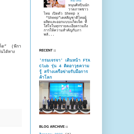
“ทีมไทย”
หนุนศิลปินนัก
วาดภาพชาว
ไทย เปิดตัว Sheep x
“Sheep”เคสสัญชาติไทยผู้
ผลิตและออกแบบแก็ดเจ็ต ที่
ใส่ใจในทุกรายละเอียดรวมถึง
การให้ความสำคัญกับภา
พลั...
เด็ด” (พีกา
RECENT ::
ันได้ทาง
'กรมเจรจา' เดินหน้า FTA
Club รุ่น 4 ติดอาวุธความ
รู้ สร้างเครือข่ายรับมือการ
ค้าโลก
BLOG ARCHIVE ::