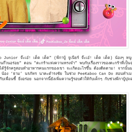
Junior จ๊ะเอ๋! เด็ด เด็ด" (พีกาบู้ จูเนียร์ จ๊ะเอ๋! เด็ด เด็ด) น้องๆ หนู
ก๊วนอร่อย" ตอน "ตะกร้าแห่งความทรงจำ” พบกับเรื่องราวของตะกร้าที่เป็นจุด
ี่ได้รู้จักครูสอนทำอาหารคนแรกของเขา จะเกิดอะไรขึ้น ต้องติดตาม! จากนั้นม
รณ - น้อง ‘ธาม’ นรภัทร นาคะดำรงชัย ในช่วง PeeKaboo Can Do สอนทำเมนู
เพื่อนซี้ ยิ่งอร่อย นอกจากนี้ยังเพิ่มความรู้รอบตัวให้กับเด็กๆ กับช่วงพีกาบู้ปุ