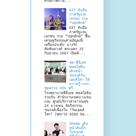
ศักยภาพภาย...
GIT จับมือ
ภาครัฐและ
เอกชน ร่วม
"ปลุกยักษ์"
GIT จับมือ
ภาครัฐและ
เอกชน ร่วม "ปลุกยักษ์" ฟื้น
เศรษฐกิจถนนสายอัญมณี
เครื่องประดับ บางรัก
สัมพันธวงศ์ พระนคร 25
กันยายน 2567 เปิดตั...
รพ.ซีจีเอช
พหลโยธิน
เดินหน้า
รณรงค์วัน
เอดส์โลก ให้
ความรู้–แจก
ชุดตรวจ HIV ฟรี
โรงพยาบาลซีจีเอช พหลโยธิน
ร่วมกับ สำนักงานเขตบางเขน
และ ศูนย์บริการสาธารณสุข
24 บางเขน จัดกิจกรรม
รณรงค์เนื่องใน “วันเอดส์
โลก” (World AIDS Da...
Sheep เดิน
หน้าดันบิ๊ก
โปรเจกต์