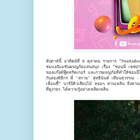
สัปดาห์นี้ อาทิตย์ที่ 6 ตุลาคม รายการ "PeeKaBoo 
ชมแอนิเมชันผจญภัยแสนสนุก เรื่อง "ซอนนี่ เชฟป่วน
ของแก๊งค์ฟู๊ดทรัคเกอร์ และการผจญภัยที่ทำให้ซอนน
กับสองพิธีกร พี่ ‘สกาย’ สุทธินันท์ เทียนสุวร
เพื่อนซี้” บาร์บีคิวเสียบไม้ หอมๆ ทานเพลิน ยิ่งทานกับ
ที่ดูง่ายๆ ได้ความรู้อย่างเพลิดเพลิน