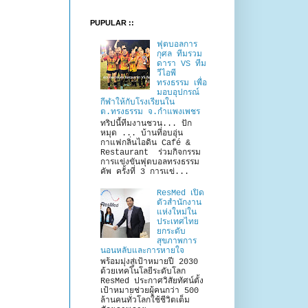
PUPULAR ::
ฟุตบอลการ
กุศล ทีมรวม
ดารา VS ทีม
วีไอพี
ทรงธรรม เพื่อ
มอบอุปกรณ์
กีฬาให้กับโรงเรียนใน
ต.ทรงธรรม จ.กำแพงเพชร
ทริปนี้ทีมงานชวน... ปัก
หมุด ... บ้านที่อบอุ่น
กาแฟกลิ่นไอดิน Café &
Restaurant ร่วมกิจกรรม
การแข่งขันฟุตบอลทรงธรรม
คัพ ครั้งที่ 3 การแข่...
ResMed เปิด
ตัวสำนักงาน
แห่งใหม่ใน
ประเทศไทย
ยกระดับ
สุขภาพการ
นอนหลับและการหายใจ
พร้อมมุ่งสู่เป้าหมายปี 2030
ด้วยเทคโนโลยีระดับโลก
ResMed ประกาศวิสัยทัศน์ตั้ง
เป้าหมายช่วยผู้คนกว่า 500
ล้านคนทั่วโลกใช้ชีวิตเต็ม