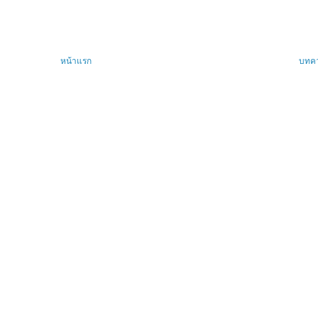
หน้าแรก
บทคว