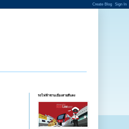
รถไฟฟ้าชานเมืองสายสีแดง