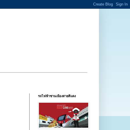
รถไฟฟ้าชานเมืองสายสีแดง