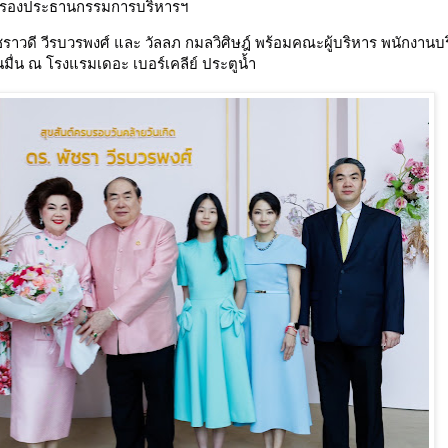
ศ์ รองประธานกรรมการบริหารฯ
พัชราวดี วีรบวรพงศ์ และ วัลลภ กมลวิศิษฎ์ พร้อมคณะผู้บริหาร พนักงานบ
ื่น ณ โรงแรมเดอะ เบอร์เคลีย์ ประตูน้ำ