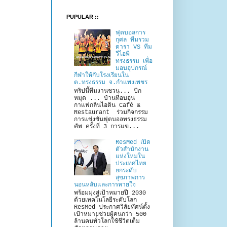
PUPULAR ::
ฟุตบอลการ
กุศล ทีมรวม
ดารา VS ทีม
วีไอพี
ทรงธรรม เพื่อ
มอบอุปกรณ์
กีฬาให้กับโรงเรียนใน
ต.ทรงธรรม จ.กำแพงเพชร
ทริปนี้ทีมงานชวน... ปัก
หมุด ... บ้านที่อบอุ่น
กาแฟกลิ่นไอดิน Café &
Restaurant ร่วมกิจกรรม
การแข่งขันฟุตบอลทรงธรรม
คัพ ครั้งที่ 3 การแข่...
ResMed เปิด
ตัวสำนักงาน
แห่งใหม่ใน
ประเทศไทย
ยกระดับ
สุขภาพการ
นอนหลับและการหายใจ
พร้อมมุ่งสู่เป้าหมายปี 2030
ด้วยเทคโนโลยีระดับโลก
ResMed ประกาศวิสัยทัศน์ตั้ง
เป้าหมายช่วยผู้คนกว่า 500
ล้านคนทั่วโลกใช้ชีวิตเต็ม