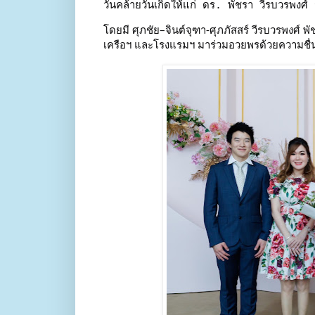
วันคล้ายวันเกิดให้แก่ ดร. พัชรา วีรบวรพง
โดยมี ศุภชัย–จินต์จุฑา-ศุภภัสสร์ วีรบวรพงศ์ 
เครือฯ และโรงแรมฯ มาร่วมอวยพรด้วยความชื่นม