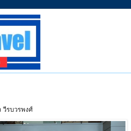
า วีรบวรพงศ์