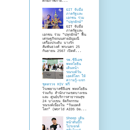
ศักยภาพภาย...
GIT จับมือ
ภาครัฐและ
เอกชน ร่วม
"ปลุกยักษ์"
GIT จับมือ
ภาครัฐและ
เอกชน ร่วม "ปลุกยักษ์" ฟื้น
เศรษฐกิจถนนสายอัญมณี
เครื่องประดับ บางรัก
สัมพันธวงศ์ พระนคร 25
กันยายน 2567 เปิดตั...
รพ.ซีจีเอช
พหลโยธิน
เดินหน้า
รณรงค์วัน
เอดส์โลก ให้
ความรู้–แจก
ชุดตรวจ HIV ฟรี
โรงพยาบาลซีจีเอช พหลโยธิน
ร่วมกับ สำนักงานเขตบางเขน
และ ศูนย์บริการสาธารณสุข
24 บางเขน จัดกิจกรรม
รณรงค์เนื่องใน “วันเอดส์
โลก” (World AIDS Da...
Sheep เดิน
หน้าดันบิ๊ก
โปรเจกต์