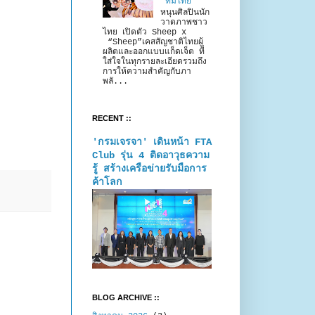
“ทีมไทย”
หนุนศิลปินนัก
วาดภาพชาว
ไทย เปิดตัว Sheep x
“Sheep”เคสสัญชาติไทยผู้
ผลิตและออกแบบแก็ดเจ็ต ที่
ใส่ใจในทุกรายละเอียดรวมถึง
การให้ความสำคัญกับภา
พลั...
RECENT ::
'กรมเจรจา' เดินหน้า FTA
Club รุ่น 4 ติดอาวุธความ
รู้ สร้างเครือข่ายรับมือการ
ค้าโลก
BLOG ARCHIVE ::