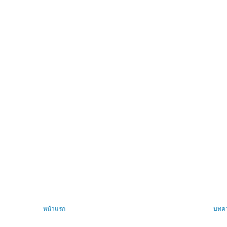
หน้าแรก
บทคว