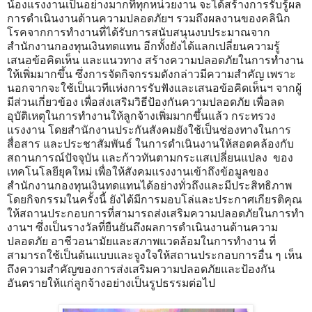
น้องแรงงานเป็นอย่างมากที่ทุกหน่วยงาน จะได้สร้างการรับรู้ผล
การดำเนินงานด้านความปลอดภัยฯ รวมถึงผลงานของคลินิก
โรคจากการทำงานที่ได้รับการสนับสนุนงบประมาณจาก
สำนักงานกองทุนเงินทดแทน อีกทั้งยังได้แลกเปลี่ยนความรู้
เสนอข้อคิดเห็น และแนวทาง สร้างความปลอดภัยในการทำงาน
ให้เพิ่มมากขึ้น ซึ่งการจัดกิจกรรมดังกล่าวมีความสำคัญ เพราะ
นอกจากจะใช้เป็นเวทีแห่งการรับฟังและเสนอข้อคิดเห็นฯ จากผู้
มีส่วนเกี่ยวข้อง เพื่อส่งเสริมวิธีป้องกันความปลอดภัย เพื่อลด
อุบัติเหตุในการทำงานให้ลูกจ้างเพิ่มมากขึ้นแล้ว กระทรวง
แรงงาน โดยสำนักงานประกันสังคมยังใช้เป็นช่องทางในการ
สื่อสาร และประชาสัมพันธ์ ในการดำเนินงานให้สอดคล้องกับ
สถานการณ์ปัจจุบัน และก้าวทันตามกระแสเปลี่ยนแปลง ของ
เทคโนโลยียุคใหม่ เพื่อให้สังคมแรงงานเข้าถึงข้อมูลของ
สำนักงานกองทุนเงินทดแทนได้อย่างทั่วถึงและมีประสิทธิภาพ
โดยกิจกรรมในครั้งนี้ ยังได้มีการมอบโล่และประกาศเกียรติคุณ
ให้สถานประกอบการที่สามารถส่งเสริมความปลอดภัยในการทำ
งานฯ ซึ่งเป็นรางวัลที่ยืนยันถึงผลการดำเนินงานด้านความ
ปลอดภัย อาชีวอนามัยและสภาพแวดล้อมในการทำงาน ที่
สามารถใช้เป็นต้นแบบและจูงใจให้สถานประกอบการอื่น ๆ เห็น
ถึงความสำคัญของการส่งเสริมความปลอดภัยและป้องกัน
อันตรายให้แก่ลูกจ้างอย่างเป็นรูปธรรมต่อไป