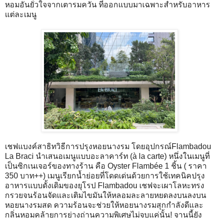
หอมอันยั่วใจจากเตารมควัน ที่ออกแบบมาเฉพาะสำหรับอาหาร
แต่ละเมนู
เชฟแบงค์สาธิทวิธีการปรุงหอยนางรม โดยอุปกรณ์Flambadou
La Braci นำเสนอเมนูแบบอะลาคาร์ท (à la carte) หนึ่งในเมนูที่
เป็นซิกเนเจอร์ของทางร้าน คือ Oyster Flambée 1 ชิ้น ( ราคา
350 บาท++) เมนูเรียกน้ำย่อยที่โดดเด่นด้วยการใช้เทคนิคปรุง
อาหารแบบดั้งเดิมของยุโรป Flambadou เชฟจะเผาโลหะทรง
กรวยจนร้อนจัดและเติมไขมันให้หลอมละลายหยดลงบนลงบน
หอยนางรมสด ความร้อนจะช่วยให้หอยนางรมสุกกำลังดีและ
กลิ่นหอมคล้ายการย่างถ่านความพิเศษไม่จบแค่นั้น! จานนี้ยัง