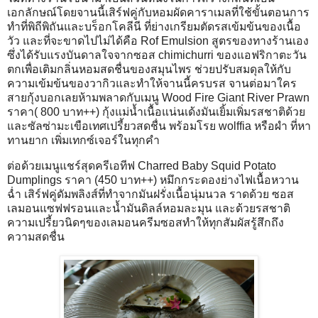
เอกลักษณ์โดยจานนี้เสิร์ฟคู่กับหอมผัดคาราเมลที่ใช้ขั้นตอนการ
ทำที่พิถีพิถันและบร็อกโคลีนี ที่ย่างเกรียมตัดรสเข้มข้นของเนื้อ
วัว และที่จะขาดไปไม่ได้คือ Rof Emulsion สูตรของทางร้านเอง
ซึ่งได้รับแรงบันดาลใจจากซอส chimichurri ของแอฟริกาตะวัน
ตกเพื่อเติมกลิ่นหอมสดชื่นของสมุนไพร ช่วยปรับสมดุลให้กับ
ความเข้มข้นของวากิวและทำให้จานนี้ครบรส จานต่อมาใคร
สายกุ้งบอกเลยห้ามพลาดกับเมนู Wood Fire Giant River Prawn
ราคา( 800 บาท++) กุ้งแม่น้ำเนื้อแน่นเด้งมันเยิ้มเพิ่มรสชาติด้วย
และซัลซ่ามะเขือเทศเปรี้ยวสดชื่น พร้อมโรย wolffia หรือผำ ที่หา
ทานยาก เพิ่มเทกซ์เจอร์ในทุกคำ
ต่อด้วยเมนูแชร์สุดครีเอทีฟ Charred Baby Squid Potato
Dumplings ราคา (450 บาท++) หมึกกระดองย่างไฟเนื้อหวาน
ฉ่ำ เสิร์ฟคู่ดัมพลิงส์ที่ทำจากมันฝรั่งเนื้อนุ่มนวล ราดด้วย ซอส
เลมอนแซฟฟรอนและน้ำมันดิลล์หอมละมุน และด้วยรสชาติ
ความเปรี้ยวนิดๆของเลมอนครีมซอสทำให้ทุกสัมผัสรู้สึกถึง
ความสดชื่น