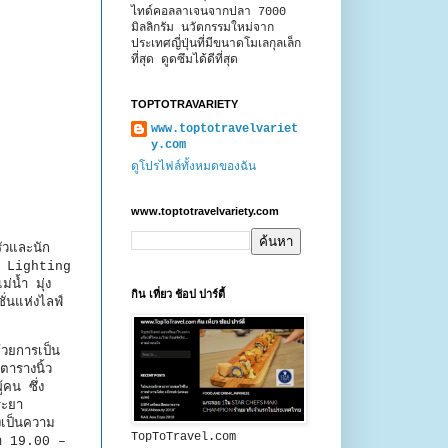
ไทด์คอลลาเจนจากปลา 7000
มิลลิกรัม นวัตกรรมใหม่จาก
ประเทศญี่ปุ่นที่มีขนาดโมเลกุลเล็ก
ที่สุด ดูดซึมได้ดีที่สุด
TOPTOTRAVARIETY
www.toptotravelvariet
y.com
ดูโปรไฟล์ทั้งหมดของฉัน
www.toptotravelvariety.com
ัวและนัก
ของ Lighting
น้ำ มุ่ง
กิน เที่ยว ช้อป ปาร์ตี้
ั่นแห่งไลฟ์
วยการเป็น
ตารางนิ้ว
คน ซึ่ง
ระยา
งเป็นความ
TopToTravel.com
วลา 19.00 –