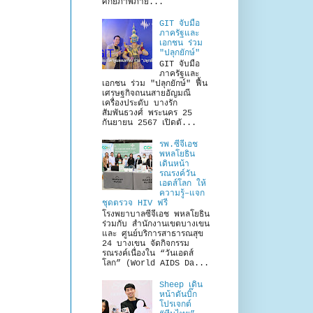
ศักยภาพภาย...
GIT จับมือ
ภาครัฐและ
เอกชน ร่วม
"ปลุกยักษ์"
GIT จับมือ
ภาครัฐและ
เอกชน ร่วม "ปลุกยักษ์" ฟื้น
เศรษฐกิจถนนสายอัญมณี
เครื่องประดับ บางรัก
สัมพันธวงศ์ พระนคร 25
กันยายน 2567 เปิดตั...
รพ.ซีจีเอช
พหลโยธิน
เดินหน้า
รณรงค์วัน
เอดส์โลก ให้
ความรู้–แจก
ชุดตรวจ HIV ฟรี
โรงพยาบาลซีจีเอช พหลโยธิน
ร่วมกับ สำนักงานเขตบางเขน
และ ศูนย์บริการสาธารณสุข
24 บางเขน จัดกิจกรรม
รณรงค์เนื่องใน “วันเอดส์
โลก” (World AIDS Da...
Sheep เดิน
หน้าดันบิ๊ก
โปรเจกต์