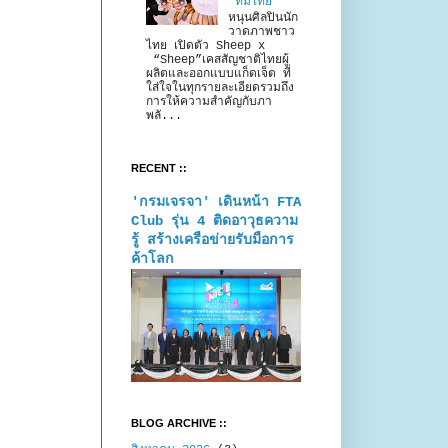
“ทีมไทย”
หนุนศิลปินนัก
วาดภาพชาว
ไทย เปิดตัว Sheep x
“Sheep”เคสสัญชาติไทยผู้
ผลิตและออกแบบแก็ดเจ็ต ที่
ใส่ใจในทุกรายละเอียดรวมถึง
การให้ความสำคัญกับภา
พลั...
RECENT ::
'กรมเจรจา' เดินหน้า FTA
Club รุ่น 4 ติดอาวุธความ
รู้ สร้างเครือข่ายรับมือการ
ค้าโลก
BLOG ARCHIVE ::