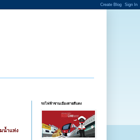
รถไฟฟ้าชานเมืองสายสีแดง
มน้ำแห่ง