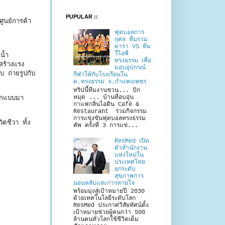
PUPULAR ::
ูนย์การค้า
ฟุตบอลการ
กุศล ทีมรวม
ดารา VS ทีม
วีไอพี
น้ำ
ทรงธรรม เพื่อ
สร้างแรง
มอบอุปกรณ์
บ ถ่ายรูปกับ
กีฬาให้กับโรงเรียนใน
ต.ทรงธรรม จ.กำแพงเพชร
ทริปนี้ทีมงานชวน... ปัก
หมุด ... บ้านที่อบอุ่น
ออกแบบมา
กาแฟกลิ่นไอดิน Café &
Restaurant ร่วมกิจกรรม
การแข่งขันฟุตบอลทรงธรรม
ชีวา ทั้ง
คัพ ครั้งที่ 3 การแข่...
ResMed เปิด
ตัวสำนักงาน
แห่งใหม่ใน
ประเทศไทย
ยกระดับ
สุขภาพการ
นอนหลับและการหายใจ
พร้อมมุ่งสู่เป้าหมายปี 2030
ด้วยเทคโนโลยีระดับโลก
ResMed ประกาศวิสัยทัศน์ตั้ง
เป้าหมายช่วยผู้คนกว่า 500
ล้านคนทั่วโลกใช้ชีวิตเต็ม