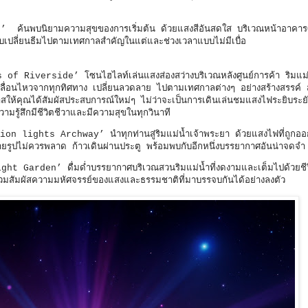
’ ค้นพบนิยามความสุขของการเริ่มต้น ด้วยแสงสีอันสดใส บริเวณหน้าอาคารศ
ับเปลี่ยนธีมไปตามเทศกาลสำคัญในแต่และช่วงเวลาแบบไม่มีเบื่อ
 of Riverside’ โซนไฮไลท์เล่นแสงส่องสว่างบริเวณหลังศูนย์การค้า ริมแม่
เคลื่อนไหวจากทุกทิศทาง เปลี่ยนลวดลาย ไปตามเทศกาลต่างๆ อย่างสร้างสรรค์ 
โอกาสให้คุณได้สัมผัสประสบการณ์ใหม่ๆ ไม่ว่าจะเป็นการเดินเล่นชมแสงไฟระยิบระยั
มรู้สึกมีชีวิตชีวาและมีความสุขในทุกวินาที
tion lights Archway’ นำทุกท่านสู่ริมแม่น้ำเจ้าพระยา ด้วยแสงไฟที่ถูก
ายรูปไม่ควรพลาด ก้าวเดินผ่านประตู พร้อมพบกับอีกหนึ่งบรรยากาศอันน่าจดจำ
Garden’ ดื่มด่ำบรรยากาศบริเวณสวนริมแม่น้ำที่งดงามและเต็มไปด้วยชีวิต
อมร่วมสัมผัสความมหัศจรรย์ของแสงและธรรมชาติที่มาบรรจบกันได้อย่างลงตัว