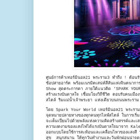
ศูนย์การค้าเทอร์มินอล21 พระราม3 ทำถึง ! ต้อน
ช้อปสายอาร์ต พร้อมเนรมิตเสน่ห์สีสันแห่งจินตนาก
Show สุดตระการตา ภายใต้แนวคิด ‘SPARK YOUR W
สร้างแรงบันดาลใจ เชื่อมโยงวิถีชีวิต ตอบรับคนเมือง
สไตล์ ริมแม่น้ำเจ้าพระยา แห่งเดียวบนถนนพระรา
โดย Spark Your World เทอร์มินอล21 พระราม3 
จุดหมายปลายทางของทุกคนทุกไลฟ์สไตล์ ในการเริ่มต
จะเต็มเปี่ยมไปด้วยพลังแห่งความคิดสร้างสรรค์และ
ความงดงามของแสงไฟได้แรงบันดาลใจมาจาก Kaleid
ออกแบบโดยใช้การสะท้อนและเคลื่อนไหวของแสงสี ทำให
สุข สนุกสนาน ให้ทุกวันทำงานและวันพักผ่อนน่าจดจำ