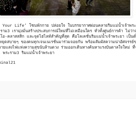
park Your Life’ โซนพักกาย ปล่อยใจ ในบรรยากาศผ่อนคลายริมแม่น้ำเจ้าพระย
 เรามุ่งมั่นสร้างประสบการณ์ใหม่ที่ไม่เหมือนใคร ทั่วทั้งศูนย์การค้า ไม่ว่า
คลาสสสิก และจุดไฮไลท์สำคัญที่สุด คือโลเคชั่นริมแม่น้ำเจ้าพระยา เป็นด
หยุดสบายๆ ของคนทุกเจนเนเรชั่นมาร่วมจอยกัน พร้อมสัมผัสความน่าอัศจรรย์ขอ
ะกายแสงไฟแห่งความสุขนับล้านดวง ร่วมออกเดินทางค้นหาแรงบันดาลใจใหม่ ที่
ล21 พระราม3 ริมแม่น้ำเจ้าพระยา
rminal21