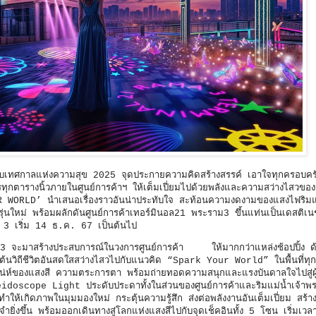
รับเทศกาลแห่งความสุข 2025 จุดประกายความคิดสร้างสรรค์ เอาใจทุกครอบคร
ารทุกตารางนิ้วภายในศูนย์การค้าฯ ให้เต็มเปี่ยมไปด้วยพลังและความสว่างไสว
ORLD’ นำเสนอเรื่องราวอันน่าประทับใจ สะท้อนความงดงามของแสงไฟริมแม่
รุ่นใหม่ พร้อมผลักดันศูนย์การค้าเทอร์มินอล21 พระราม3 ขึ้นแท่นเป็นเดสติเนช
ม 3 เริ่ม 14 ธ.ค. 67 เป็นต้นไป
จะมาสร้างประสบการณ์ในวงการศูนย์การค้า ให้มากกว่าแหล่งช้อปปิ้ง ด้
้นวิถีชีวิตอันสดใสสว่างไสวไปกับแนวคิด “Spark Your World” ในพื้นที่ทุก
เสน่ห์ของแสงสี ความตระการตา พร้อมถ่ายทอดความสนุกและแรงบันดาลใจไปสู่ผู้
oscope Light ประดับประดาทั้งในส่วนของศูนย์การค้าและริมแม่น้ำเจ้าพ
้เกิดภาพในมุมมองใหม่ กระตุ้นความรู้สึก ส่งต่อพลังงานอันเต็มเปี่ยม สร้า
ยิ่งขึ้น พร้อมออกเดินทางสู่โลกแห่งแสงสีไปกับจุดเช็คอินทั้ง 5 โซน เริ่มเ