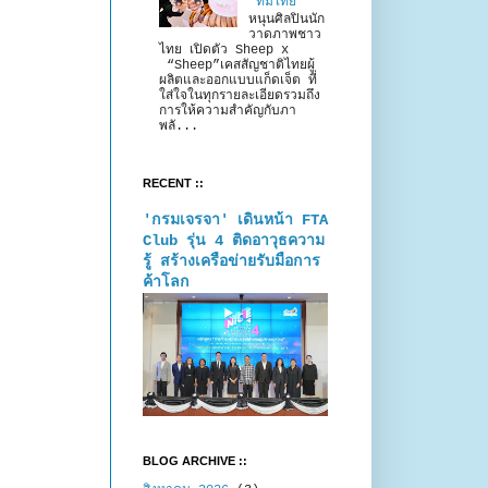
“ทีมไทย”
หนุนศิลปินนัก
วาดภาพชาว
ไทย เปิดตัว Sheep x
“Sheep”เคสสัญชาติไทยผู้
ผลิตและออกแบบแก็ดเจ็ต ที่
ใส่ใจในทุกรายละเอียดรวมถึง
การให้ความสำคัญกับภา
พลั...
RECENT ::
'กรมเจรจา' เดินหน้า FTA
Club รุ่น 4 ติดอาวุธความ
รู้ สร้างเครือข่ายรับมือการ
ค้าโลก
BLOG ARCHIVE ::