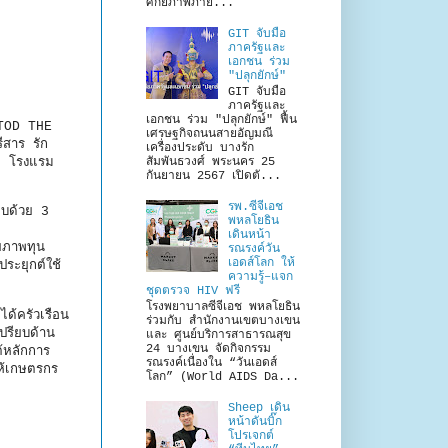
ศักยภาพภาย...
GIT จับมือ
ภาครัฐและ
เอกชน ร่วม
"ปลุกยักษ์"
GIT จับมือ
ภาครัฐและ
เอกชน ร่วม "ปลุกยักษ์" ฟื้น
OTOD THE
เศรษฐกิจถนนสายอัญมณี
ีสาร รัก
เครื่องประดับ บางรัก
สัมพันธวงศ์ พระนคร 25
หม โรงแรม
กันยายน 2567 เปิดตั...
รพ.ซีจีเอช
อบด้วย 3
พหลโยธิน
เดินหน้า
ยภาพทุน
รณรงค์วัน
เอดส์โลก ให้
ระยุกต์ใช้
ความรู้–แจก
ชุดตรวจ HIV ฟรี
โรงพยาบาลซีจีเอช พหลโยธิน
ด้ครัวเรือน
ร่วมกับ สำนักงานเขตบางเขน
ปรียบด้าน
และ ศูนย์บริการสาธารณสุข
24 บางเขน จัดกิจกรรม
้หลักการ
รณรงค์เนื่องใน “วันเอดส์
ห้เกษตรกร
โลก” (World AIDS Da...
Sheep เดิน
หน้าดันบิ๊ก
โปรเจกต์