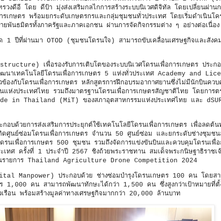
ีอี โดย ดีป้า มุ่งส่งเสริมกลไกการสร้างระบบนิเวศดิจิทัล โดยเปลี่ยนผ่า
อการเกษตร พร้อมยกระดับเกษตรกรและกลุ่มชุมชนทั่วประเทศ โดยเริ่มดำเนินโคร
ยพันธมิตรทั้งภาครัฐและภาคเอกชน ผ่านการจัดกิจกรรมต่าง ๆ อย่างต่อเนื่อง
 1 ปีที่ผ่านมา OTOD (ชุมชนโดรนใจ) สามารถขับเคลื่อนเศรษฐกิจและสังคม
structure) เพื่อรองรับการเติบโตของระบบนิเวศโดรนเพื่อการเกษตร ประกอบ
ัฒนาเทคโนโลยีโดรนเพื่อการเกษตร 5 แห่งทั่วประเทศ Academy and Lic
ข้องกับโดรนเพื่อการเกษตร หลักสูตรการฝึกอบรมอากาศยานซึ่งไม่มีนักบินควบ
เรือนแห่งประเทศไทย รวมถึงมาตรฐานโดรนเพื่อการเกษตรสัญชาติไทย โดยการ
ย Made in Thailand (MiT) ของสภาอุตสาหกรรมแห่งประเทศไทย และ dSU
บด้วยการส่งเสริมการประยุกต์ใช้เทคโนโลยีโดรนเพื่อการเกษตร เพื่อลดต้นท
เกิดศูนย์ซ่อมโดรนเพื่อการเกษตร จำนวน 50 ศูนย์ซ่อม และยกระดับช่างชุมชนส
้ใช้โดรนเพื่อการเกษตร 500 ชุมชน รวมถึงจัดการแข่งขันบินและควบคุมโดรนเพื
ระเทศ ครั้งที่ 1 ประจำปี 2567 ชิงถ้วยพระราชทาน สมเด็จพระกนิษฐาธิราชเ
ี ในรายการ Thailand Agriculture Drone Competition 2024
(Digital Manpower) ประกอบด้วย ช่างซ่อมบำรุงโดรนเกษตร 100 คน โดยส
1,000 คน สามารถพัฒนาทักษะได้กว่า 1,500 คน ซึ่งสูงกว่าเป้าหมายที่ตั้งไว
รือน พร้อมสร้างมูลค่าทางเศรษฐกิจมากกว่า 20,000 ล้านบาท