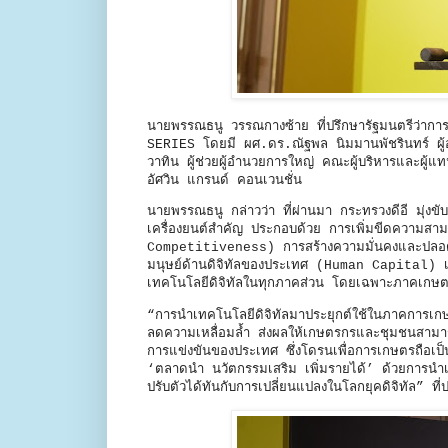
นายพรรณธนู วรรณกางซ้าย ที่ปรึกษารัฐมนตรีว่ากา
SERIES โดยมี ผศ.ดร.ณัฐพล นิมมานพัชรินทร์ ผู้อำ
วาทิน ผู้ช่วยผู้อำนวยการใหญ่ คณะผู้บริหารและ
อัศวิน แกรนด์ คอนเวนชั่น
นายพรรณธนู กล่าวว่า ที่ผ่านมา กระทรวงดีอี มุ
เครื่องยนต์สำคัญ ประกอบด้วย การเพิ่มขีดความสา
Competitiveness) การสร้างความมั่นคงและปลอด
มนุษย์ด้านดิจิทัลของประเทศ (Human Capital) เพื่อ
เทคโนโลยีดิจิทัลในทุกภาคส่วน โดยเฉพาะภาคเกษต
“การนำเทคโนโลยีดิจิทัลมาประยุกต์ใช้ในภาคการเกษต
ลดความเหลื่อมล้ำ ส่งผลให้เกษตรกรและชุมชนสามารถพึ
การแข่งขันของประเทศ ซึ่งโดรนเพื่อการเกษตรถือเป็
‘ตลาดนำ นวัตกรรมเสริม เพิ่มรายได้’ ด้วยการน
ปรับตัวได้ทันกับการเปลี่ยนแปลงในโลกยุคดิจิทัล” ที่