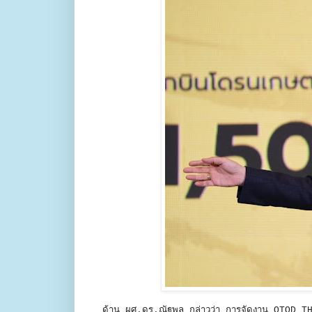
ด้าน ผศ.ดร.ณัฐพล กล่าวว่า การจัดงาน OTOD T