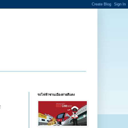
รถไฟฟ้าชานเมืองสายสีแดง
ร