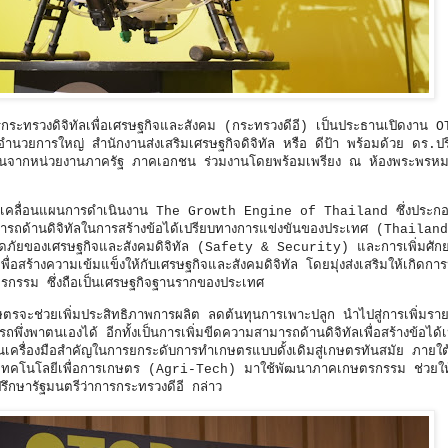
รกระทรวงดิจิทัลเพื่อเศรษฐกิจและสังคม (กระทรวงดีอี) เป็นประธานเปิดงาน 
นวยการใหญ่ สำนักงานส่งเสริมเศรษฐกิจดิจิทัล หรือ ดีป้า พร้อมด้วย ดร.ปร
ผู้แทนจากหน่วยงานภาครัฐ ภาคเอกชน ร่วมงานโดยพร้อมเพรียง ณ ห้องพระพร
่งขับเคลื่อนแผนการดำเนินงาน The Growth Engine of Thailand ซึ่งประก
มารถด้านดิจิทัลในการสร้างข้อได้เปรียบทางการแข่งขันของประเทศ (Thailand
ภัยของเศรษฐกิจและสังคมดิจิทัล (Safety & Security) และการเพิ่มศัก
สร้างความเข้มแข็งให้กับเศรษฐกิจและสังคมดิจิทัล โดยมุ่งส่งเสริมให้เกิดการป
รกรรม ซึ่งถือเป็นเศรษฐกิจฐานรากของประเทศ
รจะช่วยเพิ่มประสิทธิภาพการผลิต ลดต้นทุนการเพาะปลูก นำไปสู่การเพิ่มรายไ
่งพาตนเองได้ อีกทั้งเป็นการเพิ่มขีดความสามารถด้านดิจิทัลเพื่อสร้างข้อได้เ
นเครื่องมือสำคัญในการยกระดับการทำเกษตรแบบดั้งเดิมสู่เกษตรทันสมัย ภายใต
ำเทคโนโลยีเพื่อการเกษตร (Agri-Tech) มาใช้พัฒนาภาคเกษตรกรรม ช่วยใ
ปรึกษารัฐมนตรีว่าการกระทรวงดีอี กล่าว