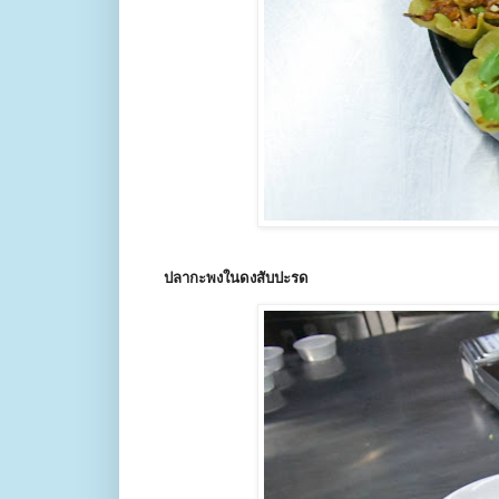
ปลากะพงในดงสับปะรด