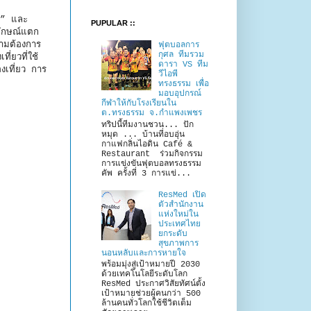
ใจ” และ
PUPULAR ::
ตลักษณ์แตก
วามต้องการ
ฟุตบอลการ
กุศล ทีมรวม
่ยวที่ใช้
ดารา VS ทีม
งเที่ยว การ
วีไอพี
ทรงธรรม เพื่อ
มอบอุปกรณ์
กีฬาให้กับโรงเรียนใน
ต.ทรงธรรม จ.กำแพงเพชร
ทริปนี้ทีมงานชวน... ปัก
หมุด ... บ้านที่อบอุ่น
กาแฟกลิ่นไอดิน Café &
Restaurant ร่วมกิจกรรม
การแข่งขันฟุตบอลทรงธรรม
คัพ ครั้งที่ 3 การแข่...
ResMed เปิด
ตัวสำนักงาน
แห่งใหม่ใน
ประเทศไทย
ยกระดับ
สุขภาพการ
นอนหลับและการหายใจ
พร้อมมุ่งสู่เป้าหมายปี 2030
ด้วยเทคโนโลยีระดับโลก
ResMed ประกาศวิสัยทัศน์ตั้ง
เป้าหมายช่วยผู้คนกว่า 500
ล้านคนทั่วโลกใช้ชีวิตเต็ม