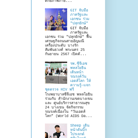
ศักยภาพภาย...
GIT จับมือ
ภาครัฐและ
เอกชน ร่วม
"ปลุกยักษ์"
GIT จับมือ
ภาครัฐและ
เอกชน ร่วม "ปลุกยักษ์" ฟื้น
เศรษฐกิจถนนสายอัญมณี
เครื่องประดับ บางรัก
สัมพันธวงศ์ พระนคร 25
กันยายน 2567 เปิดตั...
รพ.ซีจีเอช
พหลโยธิน
เดินหน้า
รณรงค์วัน
เอดส์โลก ให้
ความรู้–แจก
ชุดตรวจ HIV ฟรี
โรงพยาบาลซีจีเอช พหลโยธิน
ร่วมกับ สำนักงานเขตบางเขน
และ ศูนย์บริการสาธารณสุข
24 บางเขน จัดกิจกรรม
รณรงค์เนื่องใน “วันเอดส์
โลก” (World AIDS Da...
Sheep เดิน
หน้าดันบิ๊ก
โปรเจกต์