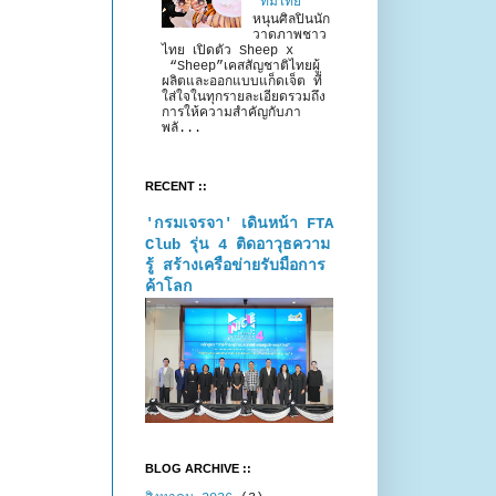
“ทีมไทย”
หนุนศิลปินนัก
วาดภาพชาว
ไทย เปิดตัว Sheep x
“Sheep”เคสสัญชาติไทยผู้
ผลิตและออกแบบแก็ดเจ็ต ที่
ใส่ใจในทุกรายละเอียดรวมถึง
การให้ความสำคัญกับภา
พลั...
RECENT ::
'กรมเจรจา' เดินหน้า FTA
Club รุ่น 4 ติดอาวุธความ
รู้ สร้างเครือข่ายรับมือการ
ค้าโลก
BLOG ARCHIVE ::