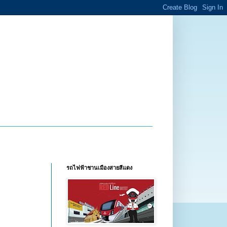
รถไฟฟ้าชานเมืองสายสีแดง