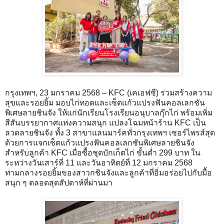
กรุงเทพฯ, 23 มกราคม 2568 – KFC (เคเอฟซี) ร่วมสร้างความ
สุขและรอยยิ้ม มอบไก่ทอดและเซ็ตแก้วแปรงฟันคอลเลกชัน
พิเศษลายชินจัง ให้แก่นักเรียนโรงเรียนอนุบาลกุ๊กไก่ พร้อมเพิ่ม
สีสันบรรยากาศแห่งความสนุก แปลงโฉมหน้าร้าน KFC เป็น
ลวดลายชินจัง ทั้ง 3 สาขาแลนมาร์คทั่วกรุงเทพฯ เซอร์ไพรส์สุด
ด้วยการแจกเซ็ตแก้วแปรงฟันคอลเลกชันพิเศษลายชินจัง
สำหรับลูกค้า KFC เมื่อซื้อชุดบักเก็ตไก่ ขั้นต่ำ 299 บาท ใน
ระหว่างวันเสาร์ที่ 11 และวันอาทิตย์ที่ 12 มกราคม 2568
ท่ามกลางรอยยิ้มของสาวกชินจังและลูกค้าที่อิ่มอร่อยไปกับมื้อ
สนุก ๆ ตลอดสุดสัปดาห์ที่ผ่านมา