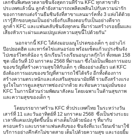
เลกชันพิเศษลวดลายชินจังสุดกวนที่ร้าน KFC ทุกสาขาทั่ว
ประเทศแล้วนั้น ลูกค้ายังสามารถเพลิดเพลินไปกับความน่ารัก
ของการตกแต่งร้านธีมชินจังที่สาขาแลนมาร์คทั้ง 3 แห่งได้ด้วย
เรารู้สึกขอบคุณเป็นอย่างยิ่งกับเสียงตอบรับเป็นอย่างดีจาก
ลูกค้า KFC และแฟนคลับชินจังทุกคน ที่มาร่วมสร้างรอยยิ้มและ
เสียงหัวเราะผ่านแคมเปญแห่งความสุขนี้ไปด้วยกัน”
นอกจากนี้ KFC ได้ส่งมอบเมนูโปรดของเด็ก ๆ อย่างไก่
ป๊อปยอดฮิต และทาร์ตไข่แสนอร่อย พร้อมเซ็ตแก้วแปรงชินจัง
ไปเซอร์ไพรส์น้อง ๆ นักเรียนโรงเรียนอนุบาลกุ๊กไก่ ทั้งหมด 158
ชุด เมื่อวันที่ 10 มกราคม 2568 ที่ผ่านมา ซึ่งไม่เป็นเพียงการมอบ
ของขวัญที่สร้างความสุขให้กับเด็ก ๆ เพียงอย่างเดียว แต่ KFC
ยังต้องการมอบของขวัญที่สามารถใช้ได้จริง อีกทั้งต้องการ
สร้างความตระหนักและส่งเสริมสุขอนามัยที่ดี รวมถึงสร้างแรง
จูงใจในการดูแลสุขภาพช่องปากด้วย สะท้อนความมุ่งมั่นของ
KFC ในการมีส่วนร่วมพัฒนาสังคม โดยเฉพาะในด้านสุขภาพ
และความสุขของเด็ก ๆ
โดยบรรยากาศร้าน KFC ทั่วประเทศไทย ในระหว่างวัน
เสาร์ที่ 11 และวันอาทิตย์ที่ 12 มกราคม 2568 ซึ่งเป็นช่วงระยะ
เวลาที่แคมเปญจัดขึ้นนั้น ต่างเต็มไปด้วยน้อง ๆ ที่มากับ
ครอบครัว และบรรดาแฟนคลับของ ชินจังที่แวะเวียนเข้ามาใช้
บริการอย่างคึกคักไม่ขาดสาย เต็มไปด้วยความสุข และรอยยิ้ม