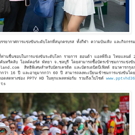
บรรยากาศการแข่งขันระดับโลกที่สนุกครบรส ทั้งกีฬา ความบันเทิง และกิจกรรม
ี่ท่านชื่นชอบในการแข่งขันระดับโลก รายการ ฮอนด้า แอลพีจีเอ ไทยแลนด์ 2
คันทรีคลับ โอลด์คอร์ส พัทยา จ.ชลบุรี โดยสามารถซื้อบัตรเข้าชมการแข่งขัน
nd.com สิทธิพิเศษสำหรับบัตรเครดิต และบัตรเดบิตบีเฟิสต์ ธนาคารกรุงเ
ยุต่ำกว่า 16 ปี และอายุมากกว่า 60 ปี สามารถลงทะเบียนเข้าชมการแข่งขันโดยไ
ยทอดสดทางช่อง PPTV HD ในทุกแพลทฟอร์ม รวมถึงเว็บไซต์
www.pptvhd36
orts