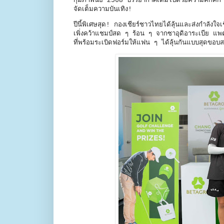
กุมภาพันธ์ 2568 บรรยากาศเต็มไปด้วยความคึกคั
จัดเต็มความบันเทิง!
ปีนี้พิเศษสุด! กองเชียร์ชาวไทยได้ลุ้นและส่งกำลัง
เพิ่งคว้าแชมป์สด ๆ ร้อน ๆ จากซาอุดิอาระเบีย แพต
ที่พร้อมระเบิดฟอร์มให้แฟน ๆ ได้ลุ้นกันแบบสุด