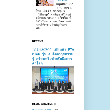
“ทีมไทย”
หนุนศิลปินนัก
วาดภาพชาว
ไทย เปิดตัว Sheep x
“Sheep”เคสสัญชาติไทยผู้
ผลิตและออกแบบแก็ดเจ็ต ที่
ใส่ใจในทุกรายละเอียดรวมถึง
การให้ความสำคัญกับภา
พลั...
RECENT ::
'กรมเจรจา' เดินหน้า FTA
Club รุ่น 4 ติดอาวุธความ
รู้ สร้างเครือข่ายรับมือการ
ค้าโลก
BLOG ARCHIVE ::