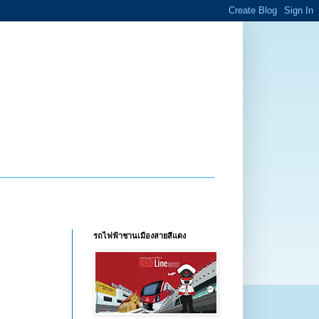
รถไฟฟ้าชานเมืองสายสีแดง