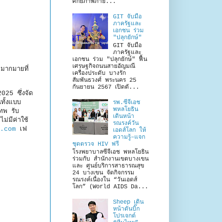
ศักยภาพภาย...
GIT จับมือ
ภาครัฐและ
เอกชน ร่วม
"ปลุกยักษ์"
GIT จับมือ
ภาครัฐและ
เอกชน ร่วม "ปลุกยักษ์" ฟื้น
เศรษฐกิจถนนสายอัญมณี
มากมายที่
เครื่องประดับ บางรัก
สัมพันธวงศ์ พระนคร 25
กันยายน 2567 เปิดตั...
025 ซึ่งจัด
ทั้งแบบ
รพ.ซีจีเอช
พหลโยธิน
ทพ รับ
เดินหน้า
ม่มีค่าใช้
รณรงค์วัน
.com
เฟ
เอดส์โลก ให้
ความรู้–แจก
ชุดตรวจ HIV ฟรี
โรงพยาบาลซีจีเอช พหลโยธิน
ร่วมกับ สำนักงานเขตบางเขน
และ ศูนย์บริการสาธารณสุข
24 บางเขน จัดกิจกรรม
รณรงค์เนื่องใน “วันเอดส์
โลก” (World AIDS Da...
Sheep เดิน
หน้าดันบิ๊ก
โปรเจกต์