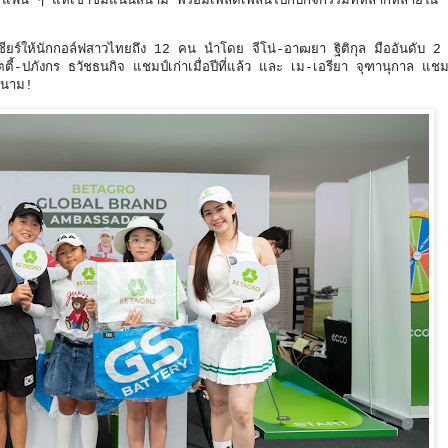
ก แฟน ๆ แห่เข้าชมแน่นสนาม พร้อมเพลิดเพลินไปกับกิจกรรมที่หลากหลายใ
ใจเชียร์ให้นักกอล์ฟสาวไทยถึง 12 คน นำโดย จีโน่-อาฒยา ฐิติกุล มืออันดับ 2
ตี้-ปภังกร ธวัชธนกิจ แชมป์เก่าเมื่อปีที่แล้ว และ เม-เอรียา จุฑานุกาล แช
ขอบสนาม!