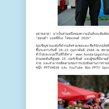
อย่าพลาด! มาเป็นส่วนหนึ่งของความมันส์และสัมผัส
"ฮอนด้า แอลพีจีเอ ไทยแลนด์ 2025"
ขอเชิญชวนแฟนกีฬากอล์ฟร่วมชมและเชียร์นักกอล์ฟท
ขึ้นระหว่างวันที่ 20-23 กุมภาพันธ์ 2568 ณ สยาม
ทั่วไปและแบบวีไอพีได้ทาง www.hondalpgathaila
ส่วนลดทันทีสูงสุด 15 เปอร์เซ็นต์ และผู้ชมที่มีอา
จ่าย และสามารถติดตามชมการแข่งขันผ่านการถ่า
ซบุ๊ก PPTVHD36 และ YouTube ช่อง PPTV Sp