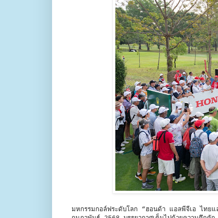
มหกรรมกอล์ฟระดับโลก “ฮอนด้า แอลพีจีเอ ไทยแลนด