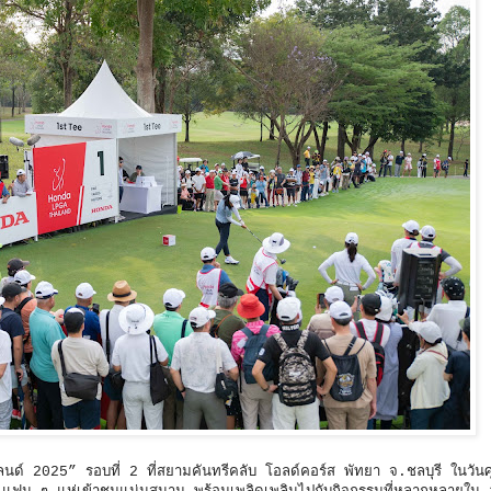
์ 2025” รอบที่ 2 ที่สยามคันทรีคลับ โอลด์คอร์ส พัทยา จ.ชลบุรี ในวันศุก