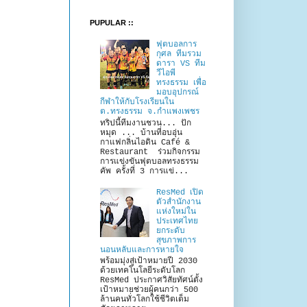
PUPULAR ::
ฟุตบอลการ
กุศล ทีมรวม
ดารา VS ทีม
วีไอพี
ทรงธรรม เพื่อ
มอบอุปกรณ์
กีฬาให้กับโรงเรียนใน
ต.ทรงธรรม จ.กำแพงเพชร
ทริปนี้ทีมงานชวน... ปัก
หมุด ... บ้านที่อบอุ่น
กาแฟกลิ่นไอดิน Café &
Restaurant ร่วมกิจกรรม
การแข่งขันฟุตบอลทรงธรรม
คัพ ครั้งที่ 3 การแข่...
ResMed เปิด
ตัวสำนักงาน
แห่งใหม่ใน
ประเทศไทย
ยกระดับ
สุขภาพการ
นอนหลับและการหายใจ
พร้อมมุ่งสู่เป้าหมายปี 2030
ด้วยเทคโนโลยีระดับโลก
ResMed ประกาศวิสัยทัศน์ตั้ง
เป้าหมายช่วยผู้คนกว่า 500
ล้านคนทั่วโลกใช้ชีวิตเต็ม