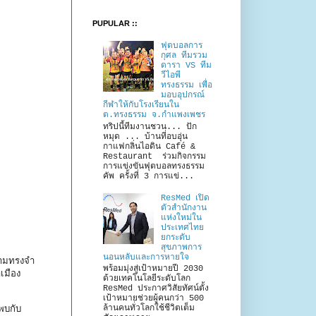
PUPULAR ::
ฟุตบอลการ
กุศล ทีมรวม
ดารา VS ทีม
วีไอพี
ทรงธรรม เพื่อ
มอบอุปกรณ์
กีฬาให้กับโรงเรียนใน
ต.ทรงธรรม จ.กำแพงเพชร
ทริปนี้ทีมงานชวน... ปัก
หมุด ... บ้านที่อบอุ่น
กาแฟกลิ่นไอดิน Café &
Restaurant ร่วมกิจกรรม
การแข่งขันฟุตบอลทรงธรรม
คัพ ครั้งที่ 3 การแข่...
ResMed เปิด
ตัวสำนักงาน
แห่งใหม่ใน
ประเทศไทย
ยกระดับ
สุขภาพการ
นอนหลับและการหายใจ
วามทรงจำ
พร้อมมุ่งสู่เป้าหมายปี 2030
เมือง
ด้วยเทคโนโลยีระดับโลก
ResMed ประกาศวิสัยทัศน์ตั้ง
เป้าหมายช่วยผู้คนกว่า 500
ล้านคนทั่วโลกใช้ชีวิตเต็ม
พบกับ