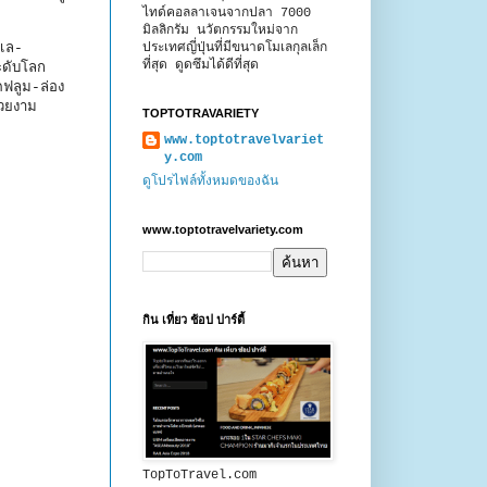
ไทด์คอลลาเจนจากปลา 7000
มิลลิกรัม นวัตกรรมใหม่จาก
ประเทศญี่ปุ่นที่มีขนาดโมเลกุลเล็ก
เล-
ที่สุด ดูดซึมได้ดีที่สุด
ะดับโลก
ฟลูม-ล่อง
สวยงาม
TOPTOTRAVARIETY
www.toptotravelvariet
y.com
ดูโปรไฟล์ทั้งหมดของฉัน
www.toptotravelvariety.com
กิน เที่ยว ช้อป ปาร์ตี้
TopToTravel.com