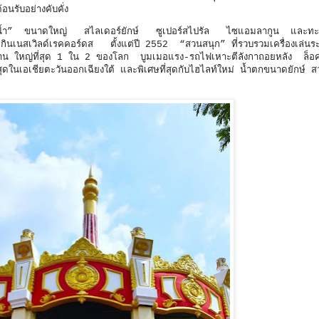
อนรับอย่างคับคั่ง
“สวนน้ำ” ขนาดใหญ่ สไลเดอร์ยักษ์ ซูเปอร์สไปรัล ไซแอมลากูน และทะ
กินเนสเวิลด์เรคคอร์ดส ตั้งแต่ปี 2552 “สวนสนุก” ที่รวบรวมเครื่องเล่นร
ว่าน ใหญ่ที่สุด 1 ใน 2 ของโลก บูมเมอแรง-รถไฟเหาะตีลังกาถอยหลัง ล็อค
ในเอเชียตะวันออกเฉียงใต้ และพิเศษที่สุดกับไฮไลท์ใหม่ น้ำตกขนาดยักษ์ 