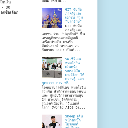
ศักยภาพภาย...
ดโผนใน
5 - 30
GIT จับมือ
กซื้อเลือก
ภาครัฐและ
เอกชน ร่วม
"ปลุกยักษ์"
GIT จับมือ
ภาครัฐและ
เอกชน ร่วม "ปลุกยักษ์" ฟื้น
เศรษฐกิจถนนสายอัญมณี
เครื่องประดับ บางรัก
สัมพันธวงศ์ พระนคร 25
กันยายน 2567 เปิดตั...
รพ.ซีจีเอช
พหลโยธิน
เดินหน้า
รณรงค์วัน
เอดส์โลก ให้
ความรู้–แจก
ชุดตรวจ HIV ฟรี
โรงพยาบาลซีจีเอช พหลโยธิน
ร่วมกับ สำนักงานเขตบางเขน
และ ศูนย์บริการสาธารณสุข
24 บางเขน จัดกิจกรรม
รณรงค์เนื่องใน “วันเอดส์
โลก” (World AIDS Da...
Sheep เดิน
หน้าดันบิ๊ก
โปรเจกต์