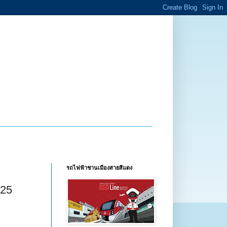
รถไฟฟ้าชานเมืองสายสีแดง
025