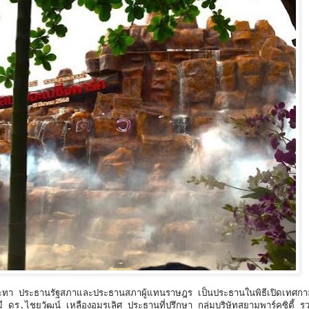
มะทา ประธานรัฐสภาและประธานสภาผู้แทนราษฎร เป็นประธานในพิธีเปิดเทศ
.ไชยวัฒน์ เหลืองอมรเลิศ ประธานที่ปรึกษา กลุ่มบริษัทสยามพาร์คซิตี้ รว