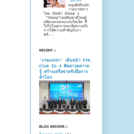
“ทีมไทย”
หนุนศิลปินนัก
วาดภาพชาว
ไทย เปิดตัว Sheep x
“Sheep”เคสสัญชาติไทยผู้
ผลิตและออกแบบแก็ดเจ็ต ที่
ใส่ใจในทุกรายละเอียดรวมถึง
การให้ความสำคัญกับภา
พลั...
RECENT ::
'กรมเจรจา' เดินหน้า FTA
Club รุ่น 4 ติดอาวุธความ
รู้ สร้างเครือข่ายรับมือการ
ค้าโลก
BLOG ARCHIVE ::