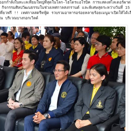
อกกำลังในทะเลเทียมใหญ่ที่สุดในโลก-ไฮโดรแอโรบิค การแสดงสไลเดอร์ผา
ิจกรรมศิลปวัฒนธรรมในช่วงเทศกาลสงกรานต์ และพิเศษสุดระหว่างวันที่ 1
ยวฟรี !! เทศกาลสตรีทฟู้ด รวบรวมอาหารอร่อยหลายร้อยเมนูมาเปิดให้ได้เลือ
ณ บริเวณบางกอกเวิลด์