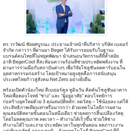
ดร.วรวัฒน์ ชัยยศบูรณะ ประธานเจ้าหน้าที่บริหาร บริษัท เบเยอร์
จำกัด กล่าวว่า ที่ผ่านมา Beger ได้รับการยอมรับในฐานะ
แบรนด์คนไทยที่ไม่หยุดพัฒนา นำเสนอนวัตกรรมสีที่ล้ำสมัย
อาทิ BegerCool สีสะท้อนความร้อนที่ช่วยประหยัดพลังงาน ที่
ผ่านการร่วมมือกับสถาบันต่างๆ เพื่อวิจัยโซลูชันลดคาร์บอนใน
อุตสาหกรรมก่อสร้าง โดยเป้าหมายสูงสุดคือการสนับสนุน
ประเทศไทยก้าวสู่สังคม Net Zero อย่างยั่งยืน
พร้อมเปิดตัวน้องใหม่ สีเบเยอร์คูล ทูอินวัน คิดค้นโซลูชันอาคาร
ใหม่เพื่อตอบโจทย์ “ช่าง” และ “ผู้อยู่อาศัย” ตอบโจทย์การ
ก่อสร้างยุคใหม่ด้วย 3 คุณสมบัติหลัก: ลดวัสดุ – ใช้น้อยลง แต่ให้
ประสิทธิภาพเทียบเท่าหรือมากกว่า ด้วยเทคโนโลยีการผสาน
คุณสมบัติหลายขั้นตอนในหนึ่งเดียว ช่วยลดการสิ้นเปลืองวัสดุ
โดยไม่ลดคุณภาพ ลดเวลา – ทำงานได้เร็วขึ้น ช่วยให้ช่าง
ทำงานได้ไวและง่าย ประหยัดเวลาในทุกขั้นตอน ลดภาระงาน
แต่เพิ่มผลลัพธ์ ลดอุณหภูมิ – ด้วยเทคโนโลยี BegerCool ที่มี