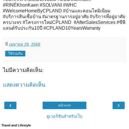
#RINÉKhonKaen #SOLVANI #WHC
#WelcomeHomeByCPLAND #บ้านและคอนโดมิเนียม
#บริการสินเชื่อบ้าน #มาตรฐานการอยู่อาศัย #บริการที่อยู่อาศัย
ครบวงจร #โครงการใหม่CPLAND #AfterSalesServices #ซีพี
แลนด์รับประกัน10ปี #CPLAND10YearsWarranty
ที่
เมษายน 29, 2568
ใช้ร่วมกัน
ไม่มีความคิดเห็น:
แสดงความคิดเห็น
‹
›
หน้าแรก
ดูเวอร์ชันสำหรับเว็บ
Travel and Lifestyle