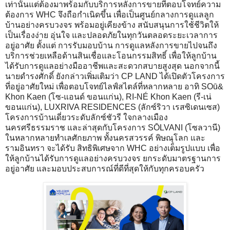
เท่านั้นแต่ต้องมาพร้อมกับบริการหลังการขายที่ตอบโจทย์ความ
ต้องการ WHC จึงถือกำเนิดขึ้น เพื่อเป็นศูนย์กลางการดูแลลูก
บ้านอย่างครบวงจร พร้อมอยู่เคียงข้าง สนับสนุนการใช้ชีวิตให้
เป็นเรื่องง่าย อุ่นใจ และปลอดภัยในทุกวันตลอดระยะเวลาการ
อยู่อาศัย ตั้งแต่ การรับมอบบ้าน การดูแลหลังการขายไปจนถึง
บริการช่วยเหลือด้านสินเชื่อและโอนกรรมสิทธิ์ เพื่อให้ลูกบ้าน
ได้รับการดูแลอย่างมืออาชีพและสะดวกสบายสูงสุด นอกจากนี้
นายดำรงศักดิ์ ยังกล่าวเพิ่มเติมว่า CP LAND ได้เปิดตัวโครงการ
ที่อยู่อาศัยใหม่ เพื่อตอบโจทย์ไลฟ์สไตล์ที่หลากหลาย อาทิ SOū&
Khon Kaen (โซ-แอนด์ ขอนแก่น), RI-NÉ Khon Kaen (รี-เน่
ขอนแก่น), LUXRIVA RESIDENCES (ลักซ์ริวา เรสซิเดนเซส)
โครงการบ้านเดี่ยวระดับลักซ์ชัวรี ใจกลางเมือง
นครศรีธรรมราช และล่าสุดกับโครงการ SŌLVANI (โซลวานี)
ในหลากหลายทำเลศักยภาพ ทั้งนครสวรรค์ พิษณุโลก และ
รามอินทรา จะได้รับ สิทธิพิเศษจาก WHC อย่างเต็มรูปแบบ เพื่อ
ให้ลูกบ้านได้รับการดูแลอย่างครบวงจร ยกระดับมาตรฐานการ
อยู่อาศัย และมอบประสบการณ์ที่ดีที่สุดให้กับทุกครอบครัว