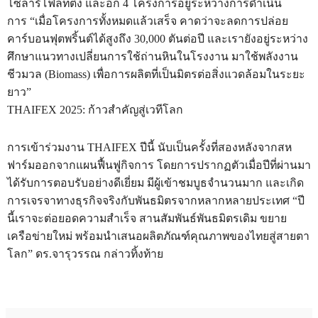
โซลาร์โฟลทติ้ง และอีก 4 โครงการอยู่ระหว่างการดำเนิน
การ
“เมื่อโครงการทั้งหมดแล้วเสร็จ คาดว่าจะลดการปล่อย
คาร์บอนฟุตพริ้นต์ได้สูงถึง 30,000 ตันต่อปี และเรายังอยู่ระหว่าง
ศึกษาแนวทางเปลี่ยนการใช้ถ่านหินในโรงงาน มาใช้พลังงาน
ชีวมวล (Biomass) เพื่อการผลิตที่เป็นมิตรต่อสิ่งแวดล้อมในระยะ
ยาว”
THAIFEX 2025: ก้าวสำคัญสู่เวทีโลก
การเข้าร่วมงาน THAIFEX ปีนี้ นับเป็นครั้งที่สองหลังจากสห
ฟาร์มออกจากแผนฟื้นฟูกิจการ โดยการปรากฏตัวเมื่อปีที่ผ่านมา
ได้รับการตอบรับอย่างดีเยี่ยม มีผู้เข้าชมบูธจำนวนมาก และเกิด
การเจรจาทางธุรกิจจริงกับพันธมิตรจากหลากหลายประเทศ “ปี
นี้เราจะต่อยอดความสำเร็จ สานสัมพันธ์พันธมิตรเดิม ขยาย
เครือข่ายใหม่ พร้อมนำเสนอผลิตภัณฑ์คุณภาพของไทยสู่สายตา
โลก” ดร.จารุวรรณ กล่าวทิ้งท้าย