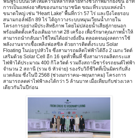
ฟื้นฟูระบบนิเวศให้มีความหลากหลายทางชีวภาพมากยิ่งขึ้น อาทิ
การเป็นแหล่งอาศัยของนกนานาชนิด ขณะที่ระบบแหล่งน้ำ
ขนาดใหญ่ เช่น “Heart Lake” พื้นที่กว่า 57 ไร่ และบึงโดยรอบ
สนามกอล์ฟอีก 89 ไร่ ได้ถูกวางระบบหมุนเวียนน้ำภายใน
โครงการอย่างมีประสิทธิภาพ โดยไม่ปล่อยน้ำเสียสู่ภายนอก
พร้อมติดตั้งเครื่องเติมอากาศ 28 เครื่อง เพื่อรักษาคุณภาพน้ำให้
สามารถนำกลับมาใช้ใหม่ได้อย่างยั่งยืน ตลอดจนมุ่งลดการใช้
พลังงานจากเชื้อเพลิงฟอสซิล ด้วยการติดตั้งระบบ Solar
Floating ในบ่อรูปหัวใจ ซึ่งสามารถผลิตไฟฟ้าได้ถึง 2 เมกะวัตต์
เสริมด้วย Solar Cell อีก 16 จุดทั่วพื้นที่ ซึ่งสามารถผลิตกระแส
ไฟฟ้าได้ประมาณ 400 กิโลวัตต์ รวมถึงสถานีชาร์จรถยนต์ไฟฟ้า
จำนวน 2 สถานี (รวม 6 หัวจ่าย) รองรับวิถีชีวิตที่เป็นมิตรกับสิ่ง
แวดล้อม ซึ่งในปี 2568 (ช่วงมกราคม–พฤษภาคม) โครงการ
สามารถลดค่าไฟฟ้าลงได้กว่า 5 ล้านบาท เมื่อเทียบกับช่วงเวลา
เดียวกันในปีก่อน