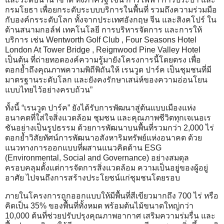
กรมโยธา เพื่อยกระดับระบบบริการในพื้นที่ รวมถึงความร่วมมือ
กับองค์กรระดับโลก ทั้งจากประเทศอังกฤษ จีน และสิงคโปร์ ใน
ด้านสนามกอล์ฟ เทคโนโลยี การบริหารจัดการ และการให้
บริการ เช่น Wentworth Golf Club , Four Seasons Hotel
London At Tower Bridge , Reignwood Pine Valley Hotel
เป็นต้น ที่ถ่ายทอดองค์ความรู้มายังโครงการนี้โดยตรง เพื่อ
ตอกย้ำถึงคุณภาพความพิถีพิถันให้ เรนวูด ปาร์ค เป็นชุมชนที่มี
มาตรฐานระดับโลก และยังคงรักษาเสน่ห์ของความอ่อนโยน
แบบไทยไว้อย่างครบถ้วน”
ทั้งนี้ “เรนวูด ปาร์ค” ยังได้รับการพัฒนาสู่ต้นแบบเมืองแห่ง
อนาคตที่ใส่ใจสิ่งแวดล้อม ชุมชน และคุณภาพชีวิตทุกเจเนอเร
ชันอย่างเป็นรูปธรรม ด้วยการพัฒนาบนพื้นที่รวมกว่า 2,000 ไร่
ตอกย้ำวิสัยทัศน์การพัฒนาอสังหาริมทรัพย์แห่งอนาคต ด้วย
แนวทางการออกแบบที่ผสานแนวคิดด้าน ESG
(Environmental, Social and Governance) อย่างสมดุล
ครอบคลุมตั้งแต่การจัดการสิ่งแวดล้อม ความเป็นอยู่ของผู้อยู่
อาศัย ไปจนถึงการสร้างประโยชน์แก่ชุมชนโดยรอบ
ภายในโครงการถูกออกแบบให้มีพื้นที่สีเขียวมากถึง 700 ไร่ หรือ
คิดเป็น 35% ของพื้นที่ทั้งหมด พร้อมต้นไม้ขนาดใหญ่กว่า
10,000 ต้นที่ช่วยปรับปรุงคุณภาพอากาศ เสริมความร่มรื่น และ