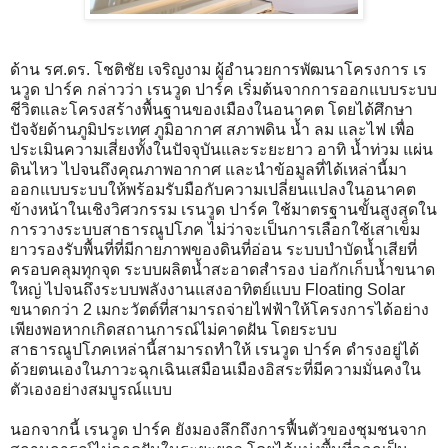
ด้าน รศ.ดร. โชติชัย เจริญงาม ผู้อำนวยการพัฒนาโครงการ เร
นวูด ปาร์ค กล่าวว่า เรนวูด ปาร์ค เริ่มต้นจากการออกแบบระบบ
ชีวิตและโครงสร้างพื้นฐานของเมืองในอนาคต โดยได้ศึกษา
ปัจจัยด้านภูมิประเทศ ภูมิอากาศ สภาพดิน น้ำ ลม และไฟ เพื่อ
ประเมินความเสี่ยงทั้งในปัจจุบันและระยะยาว อาทิ น้ำท่วม แผ่น
ดินไหว ไปจนถึงคุณภาพอากาศ และนำข้อมูลที่ได้เหล่านี้มา
ออกแบบระบบให้พร้อมรับมือกับความเปลี่ยนแปลงในอนาคต
ข้างหน้าในเชิงวิศวกรรม เรนวูด ปาร์ค ใช้มาตรฐานขั้นสูงสุดใน
การวางระบบสาธารณูปโภค ไม่ว่าจะเป็นการเลือกใช้เสาเข็ม
ยาวรองรับพื้นที่ที่มีกายภาพของดินที่อ่อน ระบบบำบัดน้ำเสียที่
ครอบคลุมทุกจุด ระบบผลิตน้ำสะอาดสำรอง บ่อกักเก็บน้ำขนาด
ใหญ่ ไปจนถึงระบบพลังงานแสงอาทิตย์แบบ Floating Solar
ขนาดกว่า 2 เมกะวัตต์ที่สามารถจ่ายไฟฟ้าให้โครงการได้อย่าง
เพียงพอหากเกิดสถานการณ์ไม่คาดฝัน โดยระบบ
สาธารณูปโภคเหล่านี้สามารถทำให้ เรนวูด ปาร์ค ดำรงอยู่ได้
ด้วยตนเองในภาวะฉุกเฉินเสมือนเมืองอิสระที่มีความมั่นคงใน
ตัวเองอย่างสมบูรณ์แบบ
นอกจากนี้ เรนวูด ปาร์ค ยังมองลึกถึงการฟื้นตัวของชุมชนจาก