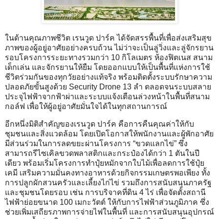
ในด้านคุณภาพชีวิต เรนวูด ปาร์ค ได้จัดสรรพื้นที่เพื่อส่งเสริมสุข
ภาพของผู้อยู่อาศัยอย่างครบถ้วน ไม่ว่าจะเป็นลู่วิ่งและลู่จักรยาน
รอบโครงการระยะทางรวมกว่า 10 กิโลเมตร ห้องฟิตเนส สนาม
เด็กเล่น และจักรยานให้ยืม โดยออกแบบให้เป็นพื้นที่แห่งการใช้
ชีวิตร่วมกันของทุกวัยอย่างแท้จริง พร้อมติดตั้งระบบรักษาความ
ปลอดภัยขั้นสูงด้วย Security Drone 13 ลำ ตลอดจนระบบสลาย
ประจุไฟฟ้าจากฟ้าผ่าและระบบแจ้งเตือนล่วงหน้าในพื้นที่สนาม
กอล์ฟ เพื่อให้ผู้อยู่อาศัยมั่นใจได้ในทุกสถานการณ์
อีกหนึ่งมิติสำคัญของเรนวูด ปาร์ค คือการคืนคุณค่าให้กับ
ชุมชนและสิ่งแวดล้อม โดยเปิดโอกาสให้พนักงานและผู้พักอาศัย
มีส่วนร่วมในการลดขยะผ่านโครงการ “ขวดแลกไข่” ซึ่ง
สามารถรีไซเคิลขวดพลาสติกและกระป๋องได้กว่า 1 ตันในปี
เดียว พร้อมเริ่มโครงการทำปุ๋ยหมักจากใบไม้เพื่อลดการใช้ปุ๋ย
เคมี เสริมความมั่นคงทางอาหารด้วยกิจกรรมเกษตรพอเพียง ทั้ง
การปลูกผักสวนครัวและเลี้ยงไก่ไข่ รวมถึงการสนับสนุนภาครัฐ
และชุมชนโดยรอบ เช่น การบริจาคที่ดิน 4 ไร่ เพื่อจัดตั้งสถานี
ไฟฟ้าย่อยขนาด 100 เมกะวัตต์ ให้กับการไฟฟ้าส่วนภูมิภาค ซึ่ง
ช่วยเพิ่มเสถียรภาพการจ่ายไฟในพื้นที่ และการสนับสนุนอุปกรณ์