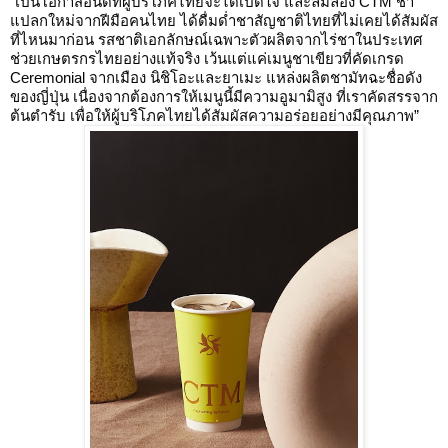
“เป็นโอกาสอันดีที่ผู้บริโภคไทยจะได้เปิดใจ และลิ้มลอง CTM ชา
แปลกใหม่จากฝีมือคนไทย ได้ดื่มด่ำชาสัญชาติไทยที่ไม่เคยได้สัมผัส
ที่ไหนมาก่อน รสชาติเอกลักษณ์เฉพาะตัวผลิตจากไร่ชาในประเทศ
ช่วยเกษตรกรไทยอย่างแท้จริง เว้นแต่แค่เมนูชาเขียวที่คัดเกรด
Ceremonial จากเมือง นิชิโอะและยาเมะ แหล่งผลิตชามัทฉะชื่อดัง
ของญี่ปุ่น เนื่องจากต้องการให้เมนูนี้มีความอูมามิสูง ที่เราคัดสรรจาก
ต้นตำรับ เพื่อให้ผู้บริโภคไทยได้สัมผัสความอร่อยอย่างมีคุณภาพ”