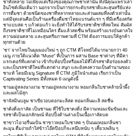
ชาทั้งหลาย ไม่เพียงแต่เรื่องของคุณภาพชาเท่านั้น ทั้งนี้คุณแพรวเล่า
อินไซต์เพิ่มเติมว่า นอกจากเป็นการยกระดับรสชาติและสุนทรีย์แห่ง
การดื่มชา ด้วยชนิดของชาที่หลากหลายและส่วนผสมที่ลงตัวเท่านั้น
แต่มีจุดเด่นคือเป็นร้านเครื่องดื่มชาไทยแบรนด์แรก ๆ ที่มีเครื่องสกัด
ชาแบบสด ๆ แก้วต่อแก้ว จะยิ่งทำให้ได้รับรสชาติชาที่สดใหม่ สัมผัส
ถึงรสชาติชาที่ไม่เหมือนใคร ดื่มแล้วสดชื่น พร้อมสร้างแรงบันดาลใจ
ความผ่อนคลาย และสุนทรียภาพตามที่ CTM ต้องการมอบให้ลูกค้า
ทุกท่านด้วย
'ชา' จากไทยในมุมมองใหม่ ๆ ถูก CTM ตีโจทย์ได้มากมายกว่า 40
เมนู ภายใต้แนวคิด “Muse” ที่เป็นการ ผสาน Base ชาต่างๆ ที่มีคา
แรกเตอร์ที่แตกต่าง เข้ากับท้อปปิ้งหรือผลไม้ที่ได้รสชาติอร่อยลงตัว
และเป็นรสชาติใหม่ที่แตกต่าง สนุก และยังคงความเป็นตำนานของ
ชาแท้ โดยมีเมนู Signature ที่ CTM ภูมิใจนำเสนอ เรียกว่าเป็น
Captivating Series มีทั้งหมด 6 เมนูดังนี้
ชานมอู่หลงนางงาม ชานมอู่หลงนางงาม หอมกลิ่นใบชาคล้ายน้ำผึ้ง
และผลไม้สุก
ชาจัสมินบลูม ชาเขียวอบดอกมะลิสด หอมกลิ่นมะลิ สดชื่น
ชาต้งติ่งเกาลัด เป็นชานม ที่ใช้ใบชาตงติ่ง มีความหอมเข้มข้นและ
รสชาติเป็นเอกลักษณ์ ท้อปปิ้งด้านล่างเป็นเนื้อเกาลัดบด
ชาขาวไอวอรี่นมปั่น ชาขาวหอมใบชาสด ๆ ปั่นนมหอมกลิ่นชา
ละมุน ดื่มง่ายถ้าใส่ข้าวโอ๊ตป๊อปก็จะหนึบหนับ ๆ เคี้ยวเพลิน ๆ