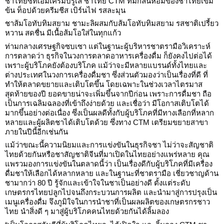
ชาไทยซีทีเอ็มเครมบรูเล่ ชาไทย CTM ที่มีกลิ่นหอมของชาไทยเข้ม
ข้น ท็อปด้วยครีมชีส เบิร์นไฟ รสละมุน
ชาส้มโอทับทิมสยาม ชามะลิผสมกับส้มโอทับทิมสยาม รสชาติเปรี้ยว
หวาน สดชื่น มีเนื้อส้มโอใส่ในทุกแก้ว
ท่ามกลางเศรษฐกิจซบเซา แต่ในฐานะผู้บริหารชาตรามือวิเคราะห์
การตลาดว่า ธุรกิจในวงการตลาดอาหารเครื่องดื่ม ก็ยังคงไปต่อได้
เพราะผู้บริโภคยังต้องบริโภค แม้ว่าจะมีหลายแบรนด์ทั้งไทยและ
ต่างประเทศในวงการเครื่องดื่มชา ซึ่งส่วนตัวมองว่าเป็นเรื่องที่ดี ที่
ทำให้ตลาดขยายและเติบโตขึ้น โดยเฉพาะในช่วงเวลาไตรมาส
สุดท้ายของปี ยอดขายน่าจะเพิ่มขึ้นจากปีก่อน เพราะการดื่มชา ถือ
เป็นการเฉลิมฉลองที่เข้าถึงง่ายด้วย และเชื่อว่า มีโอกาสเติบโตได้
มากขึ้นอย่างต่อเนื่อง ซึ่งเป็นผลดีทั้งกับผู้บริโภคที่มีทางเลือกที่หลาก
หลายและผู้ผลิตชาได้เติบโตด้วย ซึ่งทาง CTM เตรียมขยายสาขา
ภายในปีนี้อีกเช่นกัน
แม้ว่าขณะนี้ความนิยมและการแข่งขันในธุรกิจชา ไม่ว่าจะสัญชาติ
ไทยด้วยกันหรือชาสัญชาติจีนที่มาเปิดในไทยอย่างแพร่หลาย คุณ
แพรวมองการแข่งขันในตลาดนี้ว่า เป็นเรื่องดีกับผู้บริโภคที่มีเครื่อง
ดื่มชาให้เลือกได้หลากหลาย และในฐานะที่ชาตรามือ เชี่ยวชาญด้าน
ชามากว่า 80 ปี รู้จักและเข้าใจในชาเป็นอย่างดี ตั้งแต่ระดับ
เกษตรกรไทยปลูกไปจนถึงกระบวนการผลิต และนำมาสู่การปรุงเป็น
เมนูเครื่องดื่ม จึงภูมิใจในการนำชาที่เป็นผลผลิตของเกษตรกรชาว
ไทย นำสิ่งดี ๆ มาสู่ผู้บริโภคคนไทยด้วยกันได้ลิ้มลอง