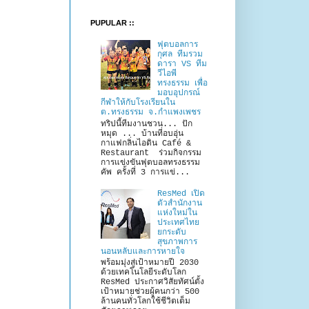
PUPULAR ::
ฟุตบอลการ
กุศล ทีมรวม
ดารา VS ทีม
วีไอพี
ทรงธรรม เพื่อ
มอบอุปกรณ์
กีฬาให้กับโรงเรียนใน
ต.ทรงธรรม จ.กำแพงเพชร
ทริปนี้ทีมงานชวน... ปัก
หมุด ... บ้านที่อบอุ่น
กาแฟกลิ่นไอดิน Café &
Restaurant ร่วมกิจกรรม
การแข่งขันฟุตบอลทรงธรรม
คัพ ครั้งที่ 3 การแข่...
ResMed เปิด
ตัวสำนักงาน
แห่งใหม่ใน
ประเทศไทย
ยกระดับ
สุขภาพการ
นอนหลับและการหายใจ
พร้อมมุ่งสู่เป้าหมายปี 2030
ด้วยเทคโนโลยีระดับโลก
ResMed ประกาศวิสัยทัศน์ตั้ง
เป้าหมายช่วยผู้คนกว่า 500
ล้านคนทั่วโลกใช้ชีวิตเต็ม