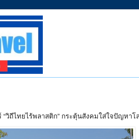
์ “วิถีไทยไร้พลาสติก” กระตุ้นสังคมใส่ใจปัญหาโ