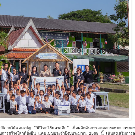
จำปีภายใต้แคมเปญ “วิถีไทยไร้พลาสติก” เพื่อผลักดันการลดผลกระทบจากขย
บการสร้างโลกที่ยั่งยืน แคมเปญประจำปีงบประมาณ 2568 นี้ เน้นส่งเสริมการล