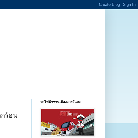
รถไฟฟ้าชานเมืองสายสีแดง
ลกร้อน