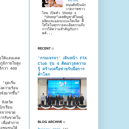
“ทีมไทย”
หนุนศิลปินนัก
วาดภาพชาว
ไทย เปิดตัว Sheep x
“Sheep”เคสสัญชาติไทยผู้
ผลิตและออกแบบแก็ดเจ็ต ที่
ใส่ใจในทุกรายละเอียดรวมถึง
การให้ความสำคัญกับภา
พลั...
RECENT ::
'กรมเจรจา' เดินหน้า FTA
อยให้แสงแดด
Club รุ่น 4 ติดอาวุธความ
ภูมิภายในสูง
ร์กว่า 400
รู้ สร้างเครือข่ายรับมือการ
ค้าโลก
‘จุดเริ่ม
ถึงความร้อน
จังมากขึ้น”
จังหวัด
ักเรียน
ลิตจากขวด
การรับขวดใน
BLOG ARCHIVE ::
เพื่อทำการ
่อชุมขนให้