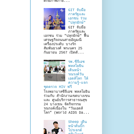
ศักยภาพภาย...
GIT จับมือ
ภาครัฐและ
เอกชน ร่วม
"ปลุกยักษ์"
GIT จับมือ
ภาครัฐและ
เอกชน ร่วม "ปลุกยักษ์" ฟื้น
เศรษฐกิจถนนสายอัญมณี
เครื่องประดับ บางรัก
สัมพันธวงศ์ พระนคร 25
กันยายน 2567 เปิดตั...
รพ.ซีจีเอช
พหลโยธิน
เดินหน้า
รณรงค์วัน
เอดส์โลก ให้
ความรู้–แจก
ชุดตรวจ HIV ฟรี
โรงพยาบาลซีจีเอช พหลโยธิน
ร่วมกับ สำนักงานเขตบางเขน
และ ศูนย์บริการสาธารณสุข
24 บางเขน จัดกิจกรรม
รณรงค์เนื่องใน “วันเอดส์
โลก” (World AIDS Da...
Sheep เดิน
หน้าดันบิ๊ก
โปรเจกต์