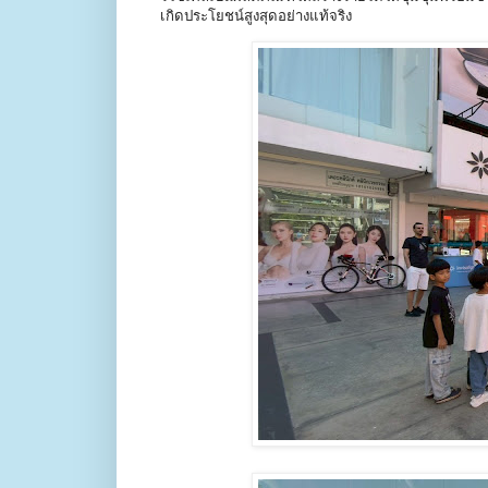
เกิดประโยชน์สูงสุดอย่างแท้จริง