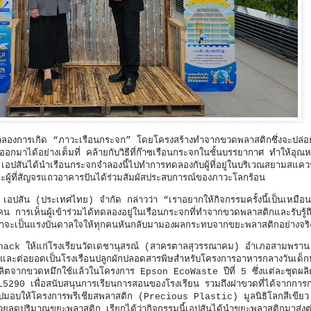
ำลองการเกิด “ภาวะเรือนกระจก” โดยโครงสร้างทำจากขวดพลาสติกซึ่งจะปล่
อกมาได้อย่างเต็มที่ คล้ายกับวิธีที่ก๊าซเรือนกระจกในชั้นบรรยากาศ ทำให้อุณห
เอปสันได้นำเรือนกระจกจำลองนี้ไปทำการทดลองกับผู้ที่อยู่ในบริเวณสยามสแคว
ละผู้ที่สัญจรแถวอาคารปันได้ร่วมสัมผัสประสบการณ์ของภาวะโลกร้อน
อปสัน (ประเทศไทย) จำกัด กล่าวว่า “เราอยากให้กิจกรรมครั้งนี้เป็นเหมือน 
กคน การเห็นผู้เข้าร่วมได้ทดลองอยู่ในเรือนกระจกที่ทำจากขวดพลาสติกและรับรู้
หวังว่าจะเป็นแรงบันดาลใจให้ทุกคนหันกลับมามองผลกระทบจากขยะพลาสติกอย่างจริง
ack ให้แก่โรงเรียนวัดเดชานุสรณ์ (สาครตาลสุวรรณาคม) อำเภอสามพราน 
้อน และต่อยอดเป็นโรงเรือนปลูกผักปลอดสารพิษสำหรับโครงการอาหารกลางวันเด็กน
ที่ผลิตจากขวดหมึกใช้แล้วในโครงการ Epson EcoWaste ปีที่ 5 ซึ่งแต่ละชุดผ
290 เพื่อสนับสนุนการเรียนการสอนของโรงเรียน รวมถึงฝาขวดที่ได้จากการ
อบให้โครงการพรีเชียสพลาสติก (Precious Plastic) มูลนิธิโลกสีเขียว 
มช่วยลดปริมาณขยะพลาสติก เรียกได้ว่ากิจกรรมนี้เอปสันได้นำขยะพลาสติกมาส่งต