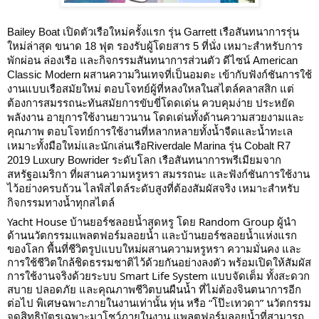
Bailey Boat เปิดตัวเรือใหม่ครั้งแรก รุ่น Garrett เรือสันทนาการรุ่น
ใหม่ล่าสุด ขนาด 18 ฟุต รองรับผู้โดยสาร 5 ที่นั่ง เหมาะสำหรับการ
พักผ่อน ล่องเรือ และกิจกรรมสันทนาการส่วนตัว ดีไซน์ American
Classic Modern ผสานความวินเทจที่เป็นอมตะ เข้ากับฟังก์ชันการใช้
งานแบบเรือสมัยใหม่ ตอบโจทย์ผู้ที่หลงใหลในสไตล์คลาสสิก แต่
ต้องการสมรรถนะทันสมัยการขับขี่โดดเด่น ควบคุมง่าย ประหยัด
พลังงาน อายุการใช้งานยาวนาน โดดเด่นทั้งด้านความสวยงามและ
คุณภาพ ตอบโจทย์การใช้งานที่หลากหลายทั้งน้ำจืดและน้ำทะเล
เหมาะทั้งมือใหม่และนักเล่นเรือ
Riverdale Marina รุ่น Cobalt R7
2019 Luxury Bowrider ระดับโลก เรือสันทนาการพรีเมียมจาก
สหรัฐอเมริกา ที่ผสานความหรูหรา สมรรถนะ และฟังก์ชันการใช้งาน
ไว้อย่างครบถ้วน ไลฟ์สไตล์ระดับสูงที่ต้องสัมผัสจริง เหมาะสำหรับ
กิจกรรมทางน้ำทุกสไตล์
Yacht House บ้านยอร์ชลอยนํ้าสุดหรู โดย Random Group ผู้นํา
ด้านนวัตกรรมแพลตฟอร์มลอยนํ้า และบ้านยอร์ชลอยนํ้าแห่งแรก
ของโลก พื้นที่ชีวิตรูปแบบใหม่ผสานความหรูหรา ความมั่นคง และ
การใช้ชีวิตใกล้ชิดธรรมชาติไว้ด้วยกันอย่างลงตัว พร้อมเปิดให้สัมผัส
การใช้งานจริงด้วยระบบ Smart Life System แบบจัดเต็ม ทั้งสะดวก
สบาย ปลอดภัย และคุณภาพชีวิตบนผืนนํ้า ที่ไม่ต้องจินตนาการอีก
ต่อไป พิเศษฉพาะภายในงานเท่านั้น ทุ่น หรือ “โป๊ะเทวดา” นวัตกรรม
จดสิทธิบัตรเฉพาะมาโชว์ภายในงาน แพลตฟอร์มลอยนํ้าที่สามารถ