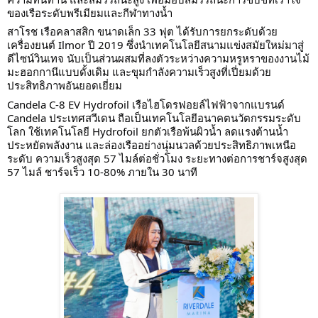
ของเรือระดับพรีเมียมและกีฬาทางน้ำ
สาโรช เรือคลาสสิก ขนาดเล็ก 33 ฟุต ได้รับการยกระดับด้วย
เครื่องยนต์ Ilmor ปี 2019 ซึ่งนำเทคโนโลยีสนามแข่งสมัยใหม่มาสู่
ดีไซน์วินเทจ นับเป็นส่วนผสมที่ลงตัวระหว่างความหรูหราของงานไม้
มะฮอกกานีแบบดั้งเดิม และขุมกำลังความเร็วสูงที่เปี่ยมด้วย
ประสิทธิภาพอันยอดเยี่ยม
Candela C-8 EV Hydrofoil เรือไฮโดรฟอยล์ไฟฟ้าจากแบรนด์
Candela ประเทศสวีเดน ถือเป็นเทคโนโลยีอนาคตนวัตกรรมระดับ
โลก ใช้เทคโนโลยี Hydrofoil ยกตัวเรือพ้นผิวน้ำ ลดแรงต้านน้ำ
ประหยัดพลังงาน และล่องเรืออย่างนุ่มนวลด้วยประสิทธิภาพเหนือ
ระดับ ความเร็วสูงสุด 57 ไมล์ต่อชั่วโมง ระยะทางต่อการชาร์จสูงสุด
57 ไมล์ ชาร์จเร็ว 10-80% ภายใน 30 นาที