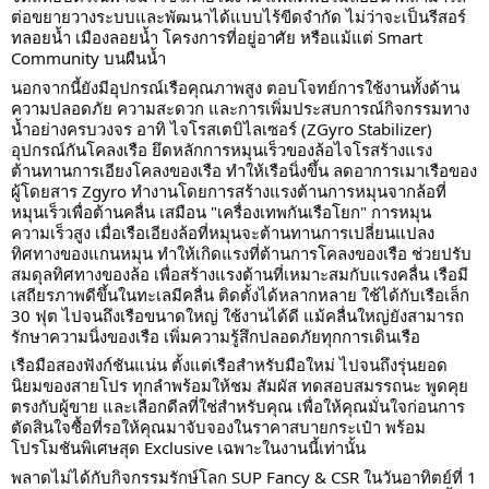
ต่อขยายวางระบบและพัฒนาได้แบบไร้ขีดจํากัด ไม่ว่าจะเป็นรีสอร์
ทลอยนํ้า เมืองลอยนํ้า โครงการที่อยู่อาศัย หรือแม้แต่ Smart
Community บนผืนนํ้า
นอกจากนี้ยังมีอุปกรณ์เรือคุณภาพสูง ตอบโจทย์การใช้งานทั้งด้าน
ความปลอดภัย ความสะดวก และการเพิ่มประสบการณ์กิจกรรมทาง
น้ำอย่างครบวงจร อาทิ ไจโรสเตบิไลเซอร์ (ZGyro Stabilizer)
อุปกรณ์กันโคลงเรือ ยึดหลักการหมุนเร็วของล้อไจโรสร้างแรง
ต้านทานการเอียงโคลงของเรือ ทำให้เรือนิ่งขึ้น ลดอาการเมาเรือของ
ผู้โดยสาร Zgyro ทำงานโดยการสร้างแรงต้านการหมุนจากล้อที่
หมุนเร็วเพื่อต้านคลื่น เสมือน "เครื่องเทพกันเรือโยก" การหมุน
ความเร็วสูง เมื่อเรือเอียงล้อที่หมุนจะต้านทานการเปลี่ยนแปลง
ทิศทางของแกนหมุน ทำให้เกิดแรงที่ต้านการโคลงของเรือ ช่วยปรับ
สมดุลทิศทางของล้อ เพื่อสร้างแรงต้านที่เหมาะสมกับแรงคลื่น เรือมี
เสถียรภาพดีขึ้นในทะเลมีคลื่น ติดตั้งได้หลากหลาย ใช้ได้กับเรือเล็ก
30 ฟุต ไปจนถึงเรือขนาดใหญ่ ใช้งานได้ดี แม้คลื่นใหญ่ยังสามารถ
รักษาความนิ่งของเรือ เพิ่มความรู้สึกปลอดภัยทุกการเดินเรือ
เรือมือสองฟังก์ชันแน่น ตั้งแต่เรือสำหรับมือใหม่ ไปจนถึงรุ่นยอด
นิยมของสายโปร ทุกลำพร้อมให้ชม สัมผัส ทดสอบสมรรถนะ พูดคุย
ตรงกับผู้ขาย และเลือกดีลที่ใช่สำหรับคุณ เพื่อให้คุณมั่นใจก่อนการ
ตัดสินใจซื้อที่รอให้คุณมาจับจองในราคาสบายกระเป๋า พร้อม
โปรโมชันพิเศษสุด Exclusive เฉพาะในงานนี้เท่านั้น
พลาดไม่ได้กับกิจกรรมรักษ์โลก SUP Fancy & CSR ในวันอาทิตย์ที่ 1