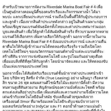
สำหรับเป้าหมายการจัดงาน Riverdale Marina Boat Fair # 4 เพื่อ
เป็นศูนย์กลางคอมมูนิตี้ของคนรักเรือและกิจกรรมทางน้ำ ได้มา
พบปะ แลกเปลี่ยนประสบการณ์ รวมถึงเป็นพื้นที่ให้กับผู้ประกอบการ
และลูกค้า เนื่องจากสินค้าประเภทดังกล่าว อยู่ในสินค้าเฉพาะกลุ่ม
พร้อมเชิญชวนแบรนด์พันธมิตรทั้งไทยและต่างประเทศมาร่วมออก
บูธแสดงสินค้า เพื่อให้ลูกค้าได้สัมผัสสินค้าจริง ที่รวบรวมหลากหลาย
แบรนด์ให้เลือกสรร เพิ่มทางเลือกให้กับลูกค้า นอกจากนี้ภายในงาน
Riverdale Marina Boat Fair # 4 ยังมอบประสบการณ์ และความตื่น
ตาตื่นใจให้กับผู้เข้าร่วมงานได้ทดลองขับเรือจริง รวมถึงเปิดโลก
เทคโนโลยีใหม่ๆ ของนวัตกรรมยานยนต์ทางน้ำแต่ละแบรนด์ที่จะ
สร้างสีสัน จากการแข่งขันเทคโนโลยี และรูปโฉมกันอย่างดุเดือด
เพื่อมอบสิ่งที่ดีที่สุดให้กับลูกค้า โดยนำมาจัดแสดง และให้ทดลองขับ
เป็นแห่งแรกของประเทศไทย
นอกจากนี้จะได้สัมผัสกับเรือแบรนด์ชั้นนำจากต่างประเทศนำเข้า
โดย บริษัท ทรู ลีสซิ่ง จำกัด (True Leasing) อย่าง นลินญา เรือคลาส
สิก ขนาด 26 ฟุต ผสมผสานดีไซน์เรือไม้มะฮอกกานีทั้งลำ มีความ
ทนทานสูงสีสันสวยงาม สัญลักษณ์ของความมั่งคั่งและโชคดี พร้อม
ตกแต่งเล่นสีอย่างประณีต เพิ่มเสน่ห์และความสง่างามจึงมีความโดด
เด่นเข้ากับเทคโนโลยีอันล้ำสมัย ขับเคลื่อนด้วยขุมพลังจาก
เครื่องยนต์ Ilmor ที่มาพร้อมเทคโนโลยีระดับแชมป์จากวงการ
มอเตอร์สปอร์ตอย่าง IndyCar และ F1 ตอกย้ำด้านความแม่นยำ
ความทนทาน และสมรรถนะสูง เพื่อมอบสมรรถนะการขับขี่ที่เร้าใจ