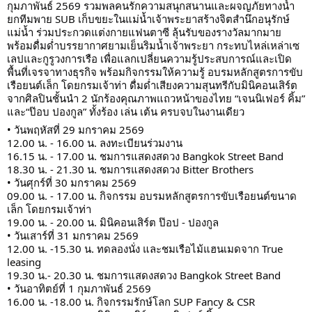
กุมภาพันธ์ 2569 รวมพลคนรักความสนุกสนานและผจญภัยทางน้ำ
ยกทีมพาย SUB เก็บขยะในแม่น้ำเจ้าพระยาสร้างจิตสำนึกอนุรักษ์
แม่น้ำ ร่วมประกวดแต่งกายแฟนตาซี ลุ้นรับของรางวัลมากมาย
พร้อมดื่มด่ำบรรยากาศยามเย็นริมน้ำเจ้าพระยา กระทบไหล่เหล่าเซ
เลปและกูรูวงการเรือ เพื่อแลกเปลี่ยนความรู้ประสบการณ์และเปิด
พื้นที่เจรจาทางธุรกิจ พร้อมกิจกรรมให้ความรู้ อบรมหลักสูตรการขับ
เรือยนต์เล็ก โดยกรมเจ้าท่า ดื่มด่ำเสียงความสุนทรีกับมินิคอนเสิร์ต
จากศิลปินชั้นนำ 2 นักร้องคุณภาพแถวหน้าของไทย “เจนนิเฟอร์ คิ้ม”
และ“ป๊อบ ปองกูล” ทั้งร้อง เล่น เต้น ครบจบในงานเดียว
• วันพฤหัสที่ 29 มกราคม 2569
12.00 น. - 16.00 น. ลงทะเบียนร่วมงาน
16.15 น. - 17.00 น. ชมการแสดงสดวง Bangkok Street Band
18.30 น. - 21.30 น. ชมการแสดงสดวง Bitter Brothers
• วันศุกร์ที่ 30 มกราคม 2569
09.00 น. - 17.00 น. กิจกรรม อบรมหลักสูตรการขับเรือยนต์ขนาด
เล็ก โดยกรมเจ้าท่า
19.00 น. - 20.00 น. มินิคอนเสิร์ต ป๊อป - ปองกูล
• วันเสาร์ที่ 31 มกราคม 2569
12.00 น. -15.30 น. ทดลองนั่ง และชมเรือไม้แฮนเมดจาก True
leasing
19.30 น.- 20.30 น. ชมการแสดงสดวง Bangkok Street Band
• วันอาทิตย์ที่ 1 กุมภาพันธ์ 2569
16.00 น. -18.00 น. กิจกรรมรักษ์โลก SUP Fancy & CSR