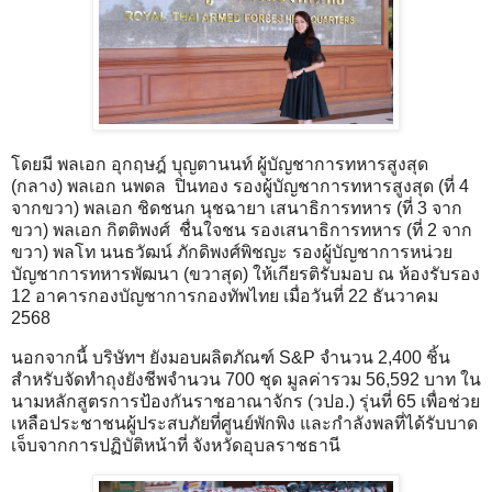
โดยมี พลเอก อุกฤษฎ์ บุญตานนท์ ผู้บัญชาการทหารสูงสุด
(กลาง) พลเอก นพดล ปิ่นทอง รองผู้บัญชาการทหารสูงสุด (ที่ 4
จากขวา) พลเอก ชิดชนก นุชฉายา เสนาธิการทหาร (ที่ 3 จาก
ขวา) พลเอก กิตติพงศ์ ชื่นใจชน รองเสนาธิการทหาร (ที่ 2 จาก
ขวา) พลโท นนธวัฒน์ ภักดิพงศ์พิชญะ รองผู้บัญชาการหน่วย
บัญชาการทหารพัฒนา (ขวาสุด) ให้เกียรติรับมอบ ณ ห้องรับรอง
12 อาคารกองบัญชาการกองทัพไทย เมื่อวันที่ 22 ธันวาคม
2568
นอกจากนี้ บริษัทฯ ยังมอบผลิตภัณฑ์ S&P จำนวน 2,400 ชิ้น
สำหรับจัดทำถุงยังชีพจำนวน 700 ชุด มูลค่ารวม 56,592 บาท ใน
นามหลักสูตรการป้องกันราชอาณาจักร (วปอ.) รุ่นที่ 65 เพื่อช่วย
เหลือประชาชนผู้ประสบภัยที่ศูนย์พักพิง และกำลังพลที่ได้รับบาด
เจ็บจากการปฏิบัติหน้าที่ จังหวัดอุบลราชธานี