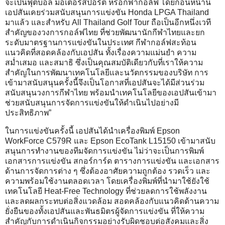
จะเป็นฟุตบอล มอเตอร์สปอร์ต หรือกีฬากอล์ฟ โดยก่อนหน้านี้
เอปสันเคยร่วมสนับสนุนการแข่งขัน Honda LPGA Thailand
มาแล้ว และสำหรับ All Thailand Golf Tour ถือเป็นอีกหนึ่งเวที
สำคัญของวงการกอล์ฟไทย ที่ช่วยพัฒนานักกีฬาไทยและยก
ระดับมาตรฐานการแข่งขันในประเทศ กีฬากอล์ฟสะท้อน
แนวคิดที่สอดคล้องกับเอปสัน ทั้งเรื่องความแม่นยำ ความ
สม่ำเสมอ และสมาธิ ซึ่งเป็นคุณสมบัติเดียวกับที่เราให้ความ
สำคัญในการพัฒนาเทคโนโลยีและนวัตกรรมของบริษัท การ
เข้ามาสนับสนุนครั้งนี้จึงเป็นโอกาสที่เอปสันจะได้มีส่วนร่วม
สนับสนุนวงการกีฬาไทย พร้อมนำเทคโนโลยีของเอปสันเข้ามา
ช่วยสนับสนุนการจัดการแข่งขันให้ดำเนินไปอย่างมี
ประสิทธิภาพ”
ในการแข่งขันครั้งนี้ เอปสันได้นำเครื่องพิมพ์ Epson
WorkForce C579R และ Epson EcoTank L15150 เข้ามาสนับ
สนุนการทำงานของทีมจัดการแข่งขัน ไม่ว่าจะเป็นการพิมพ์
เอกสารการแข่งขัน สกอร์การ์ด ตารางการแข่งขัน และเอกสาร
ด้านการจัดการต่าง ๆ ซึ่งต้องอาศัยความถูกต้อง รวดเร็ว และ
ความพร้อมใช้งานตลอดเวลา โดยเครื่องพิมพ์ที่นำมาใช้ยังใช้
เทคโนโลยี Heat-Free Technology ที่ช่วยลดการใช้พลังงาน
และลดผลกระทบต่อสิ่งแวดล้อม สอดคล้องกับแนวคิดด้านความ
ยั่งยืนของทั้งเอปสันและพันธมิตรผู้จัดการแข่งขัน ที่ให้ความ
สำคัญกับการดำเนินกิจกรรมอย่างรับผิดชอบต่อสังคมและสิ่ง