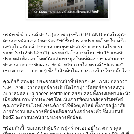
บริษัท ซี.พี. แลนด์ จำกัด (มหาชน) หรือ CP LAND หนึ่งในผู้นำ
ด้านการพัฒนาอสังหาริมทรัพย์ชั้นนำของประเทศไทยในเครือ
เจริญโภคภัณฑ์ ประกาศแผนยุทธศาสตร์ขยายธุรกิจโรงแรม
ระยะ 3 ปี (2569-2571) เตรียมเปิดโรงแรมใหม่เพิ่ม 15 แห่งทั่ว
ประเทศ เพื่อตอบโจทย์นักเดินทางยุคใหม่ที่ต้องการ ผสานการ
ทำงานและการพักผ่อน เข้าด้วยกัน ภายใต้เทรนด์ “Bleisure”
(Business + Leisure) ซึ่งกำลังเติบโตอย่างต่อเนื่องในระดับโลก
คุณกีรติ ศตะสุข ประธานเจ้าหน้าที่บริหาร CP LAND กล่าวว่า
“CP LAND วางกลยุทธ์การเติบโตโดยมุ่ง ‘จัดพอร์ตการลงทุน
อย่างสมดุล (Balanced Portfolio)’ ครอบคลุมทั้งกรุงเทพฯและหัว
เมืองศักยภาพ ทั่วประเทศ โดยเน้นการพัฒนาอสังหาริมทรัพย์
คุณภาพที่ตอบโจทย์เทรนด์การใช้ชีวิตยุคใหม่ ทั้งการอยู่อาศัย
การทำงาน และการพักผ่อนที่ผสานกันอย่างลงตัว ซึ่งแบรนด์
bedZ จะถ่ายทอดนิยามของการพักผ่อน
พร้อมกันนี้ ขอแนะนำผู้บริหารผู้คร่ำหวอดอยู่ในวงการ คุณ
เยี่ยม เศรษฐบุตร ผู้อำนวยการกลุ่มงานธุรกิจโรงแรม บริษัท ซี.พี.