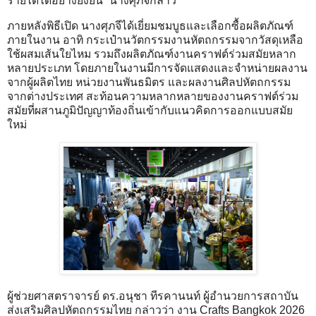
รายได้ได้อย่างยั่งยืน” นางศุภจีกล่าว
ภายหลังพิธีเปิด นางศุภจีได้เยี่ยมชมบูธและเลือกซื้อผลิตภัณฑ์
ภายในงาน อาทิ กระเป๋านวัตกรรมงานหัตถกรรมจากวัสดุเหลือ
ใช้ผสมเส้นใยไหม รวมถึงผลิตภัณฑ์งานคราฟต์ร่วมสมัยหลาก
หลายประเภท โดยภายในงานมีการจัดแสดงและจำหน่ายผลงาน
จากผู้ผลิตไทย หน่วยงานพันธมิตร และผลงานศิลปหัตถกรรม
จากต่างประเทศ สะท้อนความหลากหลายของงานคราฟต์ร่วม
สมัยที่ผสานภูมิปัญญาท้องถิ่นเข้ากับแนวคิดการออกแบบสมัย
ใหม่
ผู้ช่วยศาสตราจารย์ ดร.อนุชา ทีรคานนท์ ผู้อำนวยการสถาบัน
ส่งเสริมศิลปหัตถกรรมไทย กล่าวว่า งาน Crafts Bangkok 2026