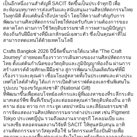
เป็นอีกหนึ่งงานสำคัญที่ SACIT จัดขึ้นเป็นประจำทุกปี เพื่อ
สะท้อนบทบาทการส่งเสริมและสนับสนุนงานศิลปหัตถกรรมไทย
ในทุกมิติ ตั้งแต่ต้นน้ำถึงปลายน้ำ โดยให้ความสำคัญกับการ
พัฒนางานศิลปหัตถกรรมไทยให้สอดรับกับความต้องการของ
ตลาดโลก ผ่านการใช้วัตถุดิบธรรมชาติ การผสานภูมิปัญญา
ท้องถิ่นกับฝีมือช่างที่มีเอกลักษณ์เฉพาะตัว ซึ่งเป็นคุณค่าที่ไม่
สามารถทดแทนได้ด้วยเทคโนโลยี
Crafts Bangkok 2026 ปีนี้จัดขึ้นภายใต้แนวคิด “The Craft
Journey” ถ่ายทอดเรื่องราวการเดินทางของงานศิลปหัตถกรรม
ไทย ตั้งแต่ต้นกำเนิดของวัตถุดิบและภูมิปัญญาท้องถิ่น ผ่านการ
สร้างสรรค์ด้วยทักษะฝีมือช่าง สู่การพัฒนาเป็นผลิตภัณฑ์ที่มี
เรื่องราวและคุณค่า เชื่อมโยงสู่ตลาดทั้งในประเทศและต่างประ
เทศไฮไลต์สำคัญ ได้แก่ การเปิดตัวคราฟต์คอลเลกชันพิเศษใน
รูปแบบ “ของขวัญแห่งชาติ” (National Gift)
ที่พัฒนาขึ้นเพื่อตอบโจทย์องค์กรและผู้ที่มองหาของที่ระลึกระดับ
มาสเตอร์พีซ พื้นที่เรียนรู้และต่อยอดคุณค่าวัตถุดิบท้องถิ่น อาทิ
คราม ฮ่อม หวาย กก กระจูด เตยปาหนัน และสีย้อมธรรมชาติ
การจัดแสดงงานศิลปหัตถกรรมจากต่างประเทศ เช่น Pigment
Tokyo ประเทศญี่ปุ่น รวมถึงผลงานจากตุรกี โคลอมเบีย และ
มาเลเซีย ตลอดจนผลงานวิจัยที่ SACIT ให้ทุนสนับสนุน อาทิ
งานหัตถกรรมจากวัสดุเหลือใช้ นวัตกรรมเครื่องปั่นฝ้ายเพื่อ
สุขภาพ และการฟื้นฟูคุณค่าเส้นใยไหม พร้อมติดฉลากคาร์บอน