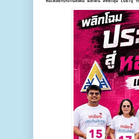
ทีมเคลียร์ประกันสังคม ผลักดัน สิทธิกลุ่ม LGBTQ