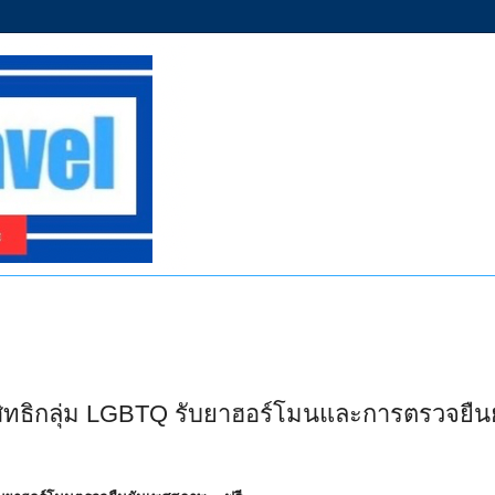
น สิทธิกลุ่ม LGBTQ รับยาฮอร์โมนและการตรวจยืน