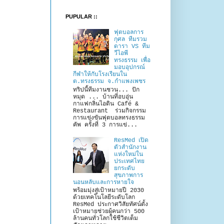
PUPULAR ::
ฟุตบอลการ
กุศล ทีมรวม
ดารา VS ทีม
วีไอพี
ทรงธรรม เพื่อ
มอบอุปกรณ์
กีฬาให้กับโรงเรียนใน
ต.ทรงธรรม จ.กำแพงเพชร
ทริปนี้ทีมงานชวน... ปัก
หมุด ... บ้านที่อบอุ่น
กาแฟกลิ่นไอดิน Café &
Restaurant ร่วมกิจกรรม
การแข่งขันฟุตบอลทรงธรรม
คัพ ครั้งที่ 3 การแข่...
ResMed เปิด
ตัวสำนักงาน
แห่งใหม่ใน
ประเทศไทย
ยกระดับ
สุขภาพการ
นอนหลับและการหายใจ
พร้อมมุ่งสู่เป้าหมายปี 2030
ด้วยเทคโนโลยีระดับโลก
ResMed ประกาศวิสัยทัศน์ตั้ง
เป้าหมายช่วยผู้คนกว่า 500
ล้านคนทั่วโลกใช้ชีวิตเต็ม