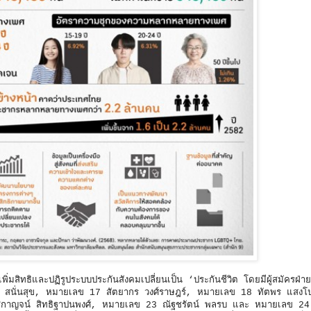
อเพิ่มสิทธิและปฏิรูประบบประกันสังคมเปลี่ยนเป็น ‘ประกันชีวิต โดยมีผู้สมัครฝ่า
ย สนั่นสุข, หมายเลข 17 สัตยากร วงศ์ราษฎร์, หมายเลข 18 ทัตพร แสงโป
าญจน์ สิทธิฐาปนพงศ์, หมายเลข 23 ณัฐชรัตน์ พลรบ และ หมายเลข 24