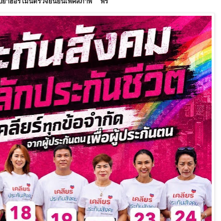
 รับยาฮอร์โมนตรวจยืนยันเพศสภาพ ฟรี