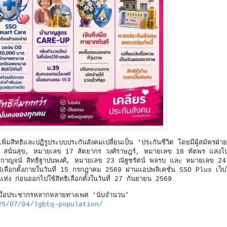
อเพิ่มสิทธิและปฏิรูประบบประกันสังคมเปลี่ยนเป็น ‘ประกันชีวิต โดยมีผู้สมัครฝ่า
ย สนั่นสุข, หมายเลข 17 สัตยากร วงศ์ราษฎร์, หมายเลข 18 ทัตพร แสงโป
าญจน์ สิทธิฐาปนพงศ์, หมายเลข 23 ณัฐชรัตน์ พลรบ และ หมายเลข 24
ิเลือกตั้งภายในวันที่ 15 กรกฎาคม 2569 ผ่านแอปพลิเคชั่น SSO Plus เว็บ
แห่ง ก่อนออกไปใช้สิทธิเลือกตั้งในวันที่ 27 กันยายน 2569
มื่อประชากรหลากหลายทางเพศ ‘นับจำนวน’
25/07/04/lgbtq-population/