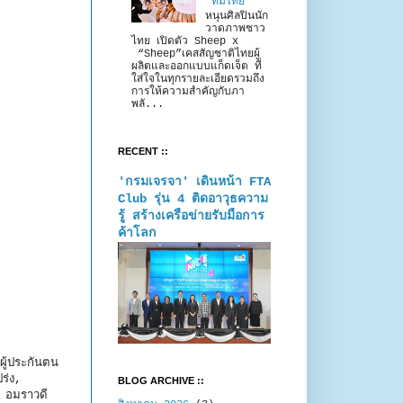
“ทีมไทย”
หนุนศิลปินนัก
วาดภาพชาว
ไทย เปิดตัว Sheep x
“Sheep”เคสสัญชาติไทยผู้
ผลิตและออกแบบแก็ดเจ็ต ที่
ใส่ใจในทุกรายละเอียดรวมถึง
การให้ความสำคัญกับภา
พลั...
RECENT ::
'กรมเจรจา' เดินหน้า FTA
Club รุ่น 4 ติดอาวุธความ
รู้ สร้างเครือข่ายรับมือการ
ค้าโลก
ยผู้ประกันตน
ร่ง,
BLOG ARCHIVE ::
 อมราวดี