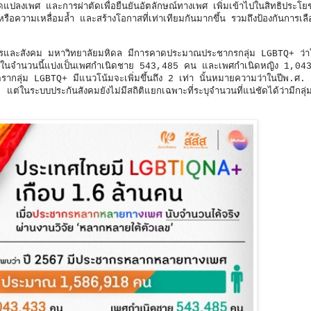
ดแปลงเพศ และการผ่าตัดเพื่อยืนยันอัตลักษณ์ทางเพศ เพิ่มเข้าไปในสิทธิประโย
ือความเหลื่อมล้ำ และสร้างโอกาสที่เท่าเทียมกันมากขึ้น รวมถึงป้องกันการเลือ
ระชากรและสังคม มหาวิทยาลัยมหิดล มีการคาดประมาณประชากรกลุ่ม LGBTQ+ ว่
ในจำนวนนี้แบ่งเป็นเพศกำเนิดชาย 543,485 คน และเพศกำเนิดหญิง 1,0
ัตรากลุ่ม LGBTQ+ มีแนวโน้มจะเพิ่มขึ้นถึง 2 เท่า นั้นหมายความว่าในปีพ.ศ
นระบบประกันสังคมยังไม่มีสถิติแยกเฉพาะที่ระบุจำนวนที่แน่ชัดได้ว่ามีกลุ