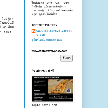
ไทด์คอลลาเจนจากปลา 7000
มิลลิกรัม นวัตกรรมใหม่จาก
ประเทศญี่ปุ่นที่มีขนาดโมเลกุลเล็ก
ที่สุด ดูดซึมได้ดีที่สุด
 (บอร์ด)
งคมนั้นมี
TOPTOTRAVARIETY
้เท่าเทียม
www.toptotravelvariet
าพและยา
y.com
ดูโปรไฟล์ทั้งหมดของฉัน
www.toptotravelvariety.com
กิน เที่ยว ช้อป ปาร์ตี้
TopToTravel.com