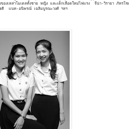
งเหล่าโมเดลทั้งชาย หญิง และเด็กเลือดใหม่ไฟแรง จีน่า-วิรายา ภัทรโ
ิ แนท-อนิพรณ์ เฉลิมบูรณะวงศ์ ฯลฯ