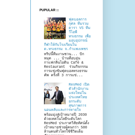
PUPULAR ::
ฟุตบอลการ
กุศล ทีมรวม
ดารา VS ทีม
วีไอพี
ทรงธรรม เพื่อ
มอบอุปกรณ์
กีฬาให้กับโรงเรียนใน
ต.ทรงธรรม จ.กำแพงเพชร
ทริปนี้ทีมงานชวน... ปัก
หมุด ... บ้านที่อบอุ่น
กาแฟกลิ่นไอดิน Café &
Restaurant ร่วมกิจกรรม
การแข่งขันฟุตบอลทรงธรรม
คัพ ครั้งที่ 3 การแข่...
ResMed เปิด
ตัวสำนักงาน
แห่งใหม่ใน
ประเทศไทย
ยกระดับ
สุขภาพการ
นอนหลับและการหายใจ
พร้อมมุ่งสู่เป้าหมายปี 2030
ด้วยเทคโนโลยีระดับโลก
ResMed ประกาศวิสัยทัศน์ตั้ง
เป้าหมายช่วยผู้คนกว่า 500
ล้านคนทั่วโลกใช้ชีวิตเต็ม