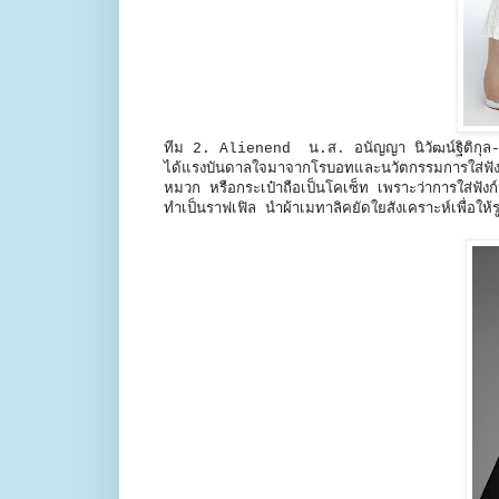
ทีม 2. Alienend น.ส. อนัญญา นิวัฒน์ฐิติกุล
ได้แรงบันดาลใจมาจากโรบอทและนวัตกรรมการใส่ฟังก์ชั่
หมวก หรือกระเป๋าถือเป็นโคเซ็ท เพราะว่าการใส่ฟังก์ช
ทำเป็นราฟเฟิล นำผ้าเมทาลิคยัดใยสังเคราะห์เพื่อให้