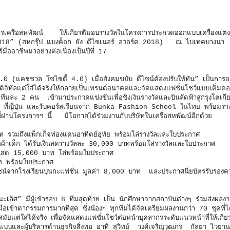
หารเครือสหพัฒน์ ให้เกียรติมอบรางวัลในโครงการประกวดออกแบบเครื่องแต
8” (สหกรุ๊ป แบงค็อก ยัง ดีไซเนอร์ อวอร์ด 2018) ณ ไบเทคบางนา
ออาชีพมาอย่างต่อเนื่องเป็นปีที่ 17
0 (แคชชวล โซไซตี้ 4.0) เมื่อสังคมขยับ ดีไซน์ต้องปรับให้ทัน” เป็นการ
คดิจิทัลแต่ใส่ได้จริงให้กลายเป็นเทรนด์อนาคตและจัดแสดงแฟชั่นโชว์แบบเต็มคอล
ู่ทีมละ 2 คน เข้ามาประกวดแข่งขันเพื่อชิงเงินรางวัลและบินลัดฟ้าสู่กรุงโตเก
่ญี่ปุ่น และรับคอร์สเรียนจาก Bunka Fashion School ในไทย พร้อมรางว
ี่ผ่านโครงการฯ นี้ มีโอกาสได้ร่วมงานกับบริษัทในเครือสหพัฒน์อีกด้วย
ท รวมถึงแพ็กเก็จท่องแดนอาทิตย์อุทัย พร้อมโล่รางวัลและใบประกาศ
ง เสื้อผ้าเด็ก ได้รับเงินสดรางวัลละ 30,000 บาทพร้อมโล่รางวัลและใบประกาศ
นสด 15,000 บาท โล่พร้อมใบประกาศ
าท พร้อมใบประกาศ
์สดีไซน์จากโรงเรียนบุนกะแฟชั่น มูลค่า 8,000 บาท และประกาศนียบัตรรับรอ
ชนะเลิศ” มีผู้เข้ารอบ 8 ทีมสุดท้าย เป็น นักศึกษาจากสถาบันต่างๆ ร่วมส่งผลงา
ข้าตากรรมการมากที่สุด ซึ่งน้องๆ ทุกทีมได้จัดเตรียมผลงานกว่า 70 ชุดที่ได
นสมัยแต่ใส่ได้จริง เพื่อจัดแสดงแฟชั่นโชว์ต่อหน้าบุคลากรระดับแนวหน้าที่ให้เกีย
อกแบบและผู้บริหารด้านธุรกิจสิ่งทอ อาทิ สุวิทย์ วงศ์เจริญวุฒภร กัลยา ไวย