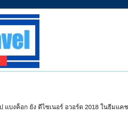
ุ๊ป แบงค็อก ยัง ดีไซเนอร์ อวอร์ด 2018 ในธีมแ