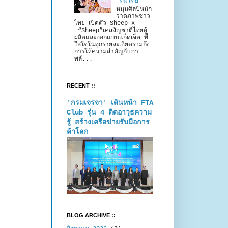
“ทีมไทย”
หนุนศิลปินนัก
วาดภาพชาว
ไทย เปิดตัว Sheep x
“Sheep”เคสสัญชาติไทยผู้
ผลิตและออกแบบแก็ดเจ็ต ที่
ใส่ใจในทุกรายละเอียดรวมถึง
การให้ความสำคัญกับภา
พลั...
RECENT ::
'กรมเจรจา' เดินหน้า FTA
Club รุ่น 4 ติดอาวุธความ
รู้ สร้างเครือข่ายรับมือการ
ค้าโลก
BLOG ARCHIVE ::