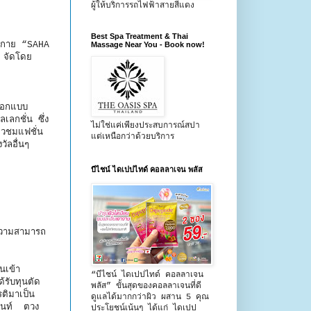
ผู้ให้บริการรถไฟฟ้าสายสีแดง
Best Spa Treatment & Thai
่งกาย “SAHA
Massage Near You - Book now!
 จัดโดย
ออกแบบ
เลกชั่น ซึ่ง
ไม่ใช่แค่เพียงประสบการณ์สปา
ียวชมแฟชั่น
แต่เหนือกว่าด้วยบริการ
ัลอื่นๆ
บีไชน์ ไดเปปไทด์ คอลลาเจน พลัส
งความสามารถ
นเข้า
“บีไชน์ ไดเปปไทด์ คอลลาเจน
้รับทุนตัด
พลัส” ขั้นสุดของคอลลาเจนที่ดี
รติมาเป็น
ดูแลได้มากกว่าผิว ผสาน 5 คุณ
านนท์ ตวง
ประโยชน์เน้นๆ ได้แก่ ไดเปป