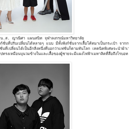
-น.ส. ญาณิศา แผนสนิท จุฬาลงกรณ์มหาวิทยาลัย
นที่ปรับเปลี่ยนได้หลายๆ แบบ มีทั้งฟังก์ชั่นจากเสื้อโค้ทมาเป็นกระเป๋า จากก
ั่นที่เปลี่ยนได้เป็นอีกสิ่งหนึ่งที่บอกว่าแฟชั่นก็ตามทันโลก เทคนิคพิเศษจะนำผ้
รูปทรงเหมือนบุนวมข้างในและเสื้อของผู้ชายจะมีแผงไฟฟ้าเมทาลิคที่สื่อถึงโรบอท