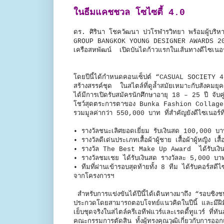
ในธีมแคชชวล โซไซตี้ 4.0
ดร. ศิรินา โชควัฒนา ปวโรฬารวิทยา พร้อมผู้บริ
GROUP BANGKOK YOUNG DESIGNER AWARDS 201
เครือสหพัฒน์ เปิดบันไดก้าวแรกในเส้นทางดีไซเนอร์มื
โดยปีนี้ได้กำหนดคอนเซ็ปต์ “CASUAL SOCIETY 4.
สร้างสรรค์ชุด ในสไตล์ที่ดูล้ำสมัยเหมาะกับสังคมยุ
ได้มีการเปิดรับสมัครนักศึกษาอายุ 18 – 25 ปี จับค
โชว์สุดตระการตาของ Bunka Fashion Collage ที
รวมมูลค่ากว่า 550,000 บาท ที่สำคัญยังดีไซเนอร์ท
•
รางวัลชนะเลิศยอดเยี่ยม รับเงินสด 100,000 บา
•
รางวัลดีเด่นประเภทเสื้อผ้าผู้ชาย เสื้อผ้าผู้หญิ
•
รางวัล The Best Make Up Award ได้รับเงิ
•
รางวัลชมเชย ได้รับเงินสด รางวัลละ 5,000 บ
•
ทีมที่ผ่านเข้ารอบสุดท้ายทั้ง 8 ทีม ได้รับคอร
จากโครงการฯ
สำหรับการแข่งขันได้ปีนี้ได้เดินทางมาถึง “รอบชิง
ประกวดโดยสามารถตอบโจทย์แนวคิดในปีนี้ และมีฝีมือเ
เย็บชุดจริงในสไตล์ครีเอทีฟแวร์และเรดดี้ทูแวร์ ที่ทั
คณะกรรมการตัดสิน ทั้งผู้ทรงคุณวุฒิเกี่ยวกับการอ