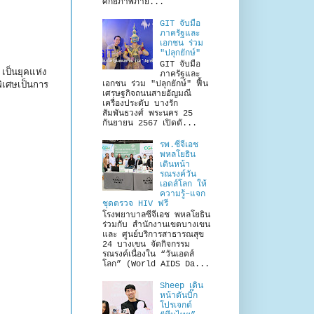
ศักยภาพภาย...
GIT จับมือ
ภาครัฐและ
เอกชน ร่วม
"ปลุกยักษ์"
GIT จับมือ
ป็นยุคแห่ง
ภาครัฐและ
เอกชน ร่วม "ปลุกยักษ์" ฟื้น
ิเศษเป็นการ
เศรษฐกิจถนนสายอัญมณี
เครื่องประดับ บางรัก
สัมพันธวงศ์ พระนคร 25
กันยายน 2567 เปิดตั...
รพ.ซีจีเอช
พหลโยธิน
เดินหน้า
รณรงค์วัน
เอดส์โลก ให้
ความรู้–แจก
ชุดตรวจ HIV ฟรี
โรงพยาบาลซีจีเอช พหลโยธิน
ร่วมกับ สำนักงานเขตบางเขน
และ ศูนย์บริการสาธารณสุข
24 บางเขน จัดกิจกรรม
รณรงค์เนื่องใน “วันเอดส์
โลก” (World AIDS Da...
Sheep เดิน
หน้าดันบิ๊ก
โปรเจกต์