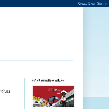
รถไฟฟ้าชานเมืองสายสีแดง
คชชวล