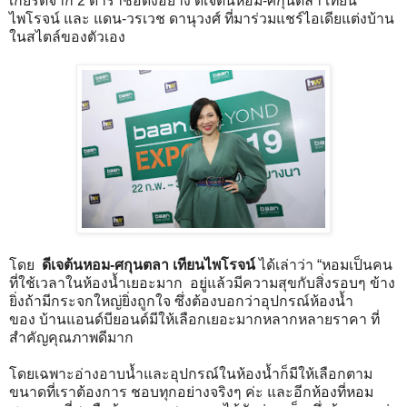
เกียรติจาก 2 ดาราชื่อดังอย่าง ดีเจต้นหอม-ศกุนตลา เทียน
ไพโรจน์ และ แดน-วรเวช ดานุวงศ์ ที่มาร่วมแชร์ไอเดียแต่งบ้าน
ในสไตล์ของตัวเอง
โดย
ดีเจต้นหอม-ศกุนตลา เทียนไพโรจน์
ได้เล่าว่า “หอมเป็นคน
ที่ใช้เวลาในห้องน้ำเยอะมาก อยู่แล้วมีความสุขกับสิ่งรอบๆ ข้าง
ยิ่งถ้ามีกระจกใหญ่ยิ่งถูกใจ ซึ่งต้องบอกว่าอุปกรณ์ห้องน้ำ
ของ บ้านแอนด์บียอนด์มีให้เลือกเยอะมากหลากหลายราคา ที่
สำคัญคุณภาพดีมาก
โดยเฉพาะอ่างอาบน้ำและอุปกรณ์ในห้องน้ำก็มีให้เลือกตาม
ขนาดที่เราต้องการ ชอบทุกอย่างจริงๆ ค่ะ และอีกห้องที่หอม