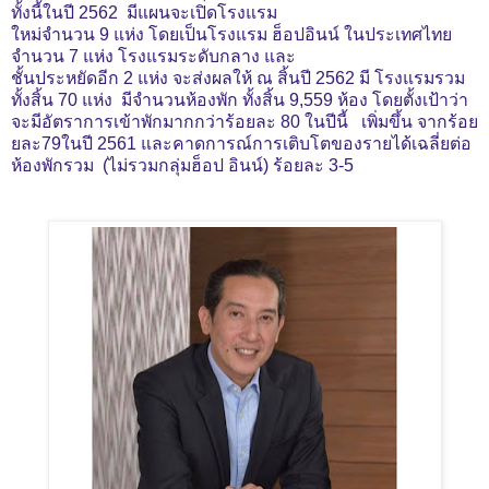
ทั้งนี้ในปี 2562
มีแผนจะเปิดโรงแรม
ใหม่จำนวน 9 แห่ง โดยเป็นโรงแรม ฮ็อปอินน์
ในประเทศไทย
จำนวน 7 แห่ง โรงแรมระดับกลาง และ
ชั้นประหยัดอีก 2
แห่ง จะส่งผลให้ ณ สิ้นปี 2562 มี โรงแรมรวม
ทั้งสิ้น 70 แห่ง
มีจำนวนห้องพัก ทั้งสิ้น 9,559 ห้อง
โดยตั้งเป้าว่า
จะมีอัตราการเข้าพักมากกว่าร้อยละ 80 ในปีนี้ เพิ่มขึ้น จากร้อย
ยละ79ในปี 2561 และคาดการณ์การเติบโตของรายได้เฉลี่ยต่อ
ห้องพักรวม (ไม่รวมกลุ่มฮ็อป อินน์) ร้อยละ 3-5