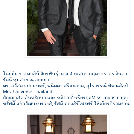
โดยมีม.ร.ว.มาลินี จักรพันธุ์, ม.ล.ลักษสุภา กฤดากร, ดร.จินดา
รัตน์ ชุมสาย ณ อยุธยา,
ดร. อวัสดา ปกมนตรี, พนิตตา ศรีสะอาด, อุไรวรรณ์ พัฒนศิลป์
Mrs. Universe Thailand,
กัญญาภัค อินทรักษา และ ชลิตา ตั้งเธียรกุลMiss Tourism ปุญ
ชรัศมิ์ แก้ววัฒนะบรวงศ์, รัศมี ทองสิริไพรศรี ให้เกียรติร่วมงาน