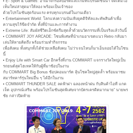
• E- Sport & Games: อาณาจักรอีสปอร์ตและเกมที่แบรนด์ชั้นนำ จัดเต็มไอ
เท็มใหม่ล่าสุดมาให้ลอง พร้อมเป็นเจ้าของ
ด้วยโปรโมชันสุดร้อนแรง ครบทุกแบรนด์ในงานเดียว
• Entertainment World: โลกแห่งความบันเทิงยุคดิจิทัลและทัพสินค้าเพื่อ
ความสุขไร้ขีดจำกัด ทั้งที่บ้านและการทำงาน
• Extreme Life: สัมผัสชีวิตเอ็กซ์ตรีมสุดล้ำด้วยนวัตกรรมที่เป็นจริงแล้ววันนี้
• COMMART JOY ARCADE: โซนพิเศษที่นำเกมอาเขตแนว Retro กลับมา
เล่นให้หายคิดถึง พร้อมร่วมทำกิจกรรม
เพื่อสังคม ทั้งสนุกทั้งได้ช่วยเหลือสังคม ไม่ว่าเจนไหนก็มาเอ็นจอยได้ในโซน
นี้
• Enjoy Life with Smart Car อีกครั้งที่งาน COMMART แจกรางวัลใหญ่เป็น
รถยนต์สุดไฮเทคให้กับผู้ที่มาช้อปในงาน
กับ COMMART Big Bonus ช้อปคอมมาร์ต ลุ้นโชคใหญ่สุดล้ำ พร้อมมาชม
สมาร์ทคาร์รุ่นใหม่อื่น ๆ ได้อีกในงาน
• COMMART THUNDER SALE ลดฟ้าผ่า ฉลองหน้าฝน กับสินค้าไอที แกด
เจ็ต อุปกรณ์เสริม พร้อมโปรโมชันสุดพิเศษจากบัตรเครดิตมากมาย” นายพร
ชัย กล่าวปิดท้าย