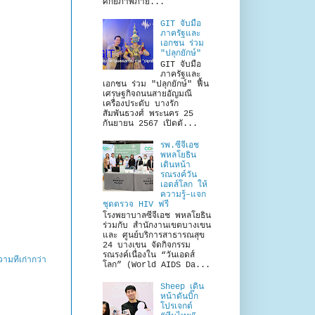
ศักยภาพภาย...
GIT จับมือ
ภาครัฐและ
เอกชน ร่วม
"ปลุกยักษ์"
GIT จับมือ
ภาครัฐและ
เอกชน ร่วม "ปลุกยักษ์" ฟื้น
เศรษฐกิจถนนสายอัญมณี
เครื่องประดับ บางรัก
สัมพันธวงศ์ พระนคร 25
กันยายน 2567 เปิดตั...
รพ.ซีจีเอช
พหลโยธิน
เดินหน้า
รณรงค์วัน
เอดส์โลก ให้
ความรู้–แจก
ชุดตรวจ HIV ฟรี
โรงพยาบาลซีจีเอช พหลโยธิน
ร่วมกับ สำนักงานเขตบางเขน
และ ศูนย์บริการสาธารณสุข
24 บางเขน จัดกิจกรรม
รณรงค์เนื่องใน “วันเอดส์
ามที่เก่ากว่า
โลก” (World AIDS Da...
Sheep เดิน
หน้าดันบิ๊ก
โปรเจกต์