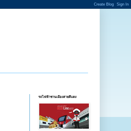
รถไฟฟ้าชานเมืองสายสีแดง