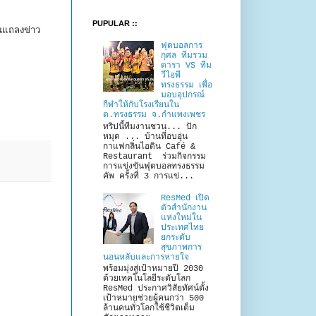
PUPULAR ::
นแถลงข่าว
ฟุตบอลการ
กุศล ทีมรวม
ดารา VS ทีม
วีไอพี
ทรงธรรม เพื่อ
มอบอุปกรณ์
กีฬาให้กับโรงเรียนใน
ต.ทรงธรรม จ.กำแพงเพชร
ทริปนี้ทีมงานชวน... ปัก
หมุด ... บ้านที่อบอุ่น
กาแฟกลิ่นไอดิน Café &
Restaurant ร่วมกิจกรรม
การแข่งขันฟุตบอลทรงธรรม
คัพ ครั้งที่ 3 การแข่...
ResMed เปิด
ตัวสำนักงาน
แห่งใหม่ใน
ประเทศไทย
ยกระดับ
สุขภาพการ
นอนหลับและการหายใจ
พร้อมมุ่งสู่เป้าหมายปี 2030
ด้วยเทคโนโลยีระดับโลก
ResMed ประกาศวิสัยทัศน์ตั้ง
เป้าหมายช่วยผู้คนกว่า 500
ล้านคนทั่วโลกใช้ชีวิตเต็ม