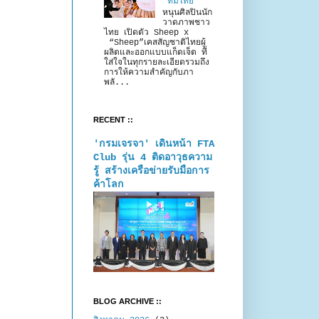
“ทีมไทย”
หนุนศิลปินนัก
วาดภาพชาว
ไทย เปิดตัว Sheep x
“Sheep”เคสสัญชาติไทยผู้
ผลิตและออกแบบแก็ดเจ็ต ที่
ใส่ใจในทุกรายละเอียดรวมถึง
การให้ความสำคัญกับภา
พลั...
RECENT ::
'กรมเจรจา' เดินหน้า FTA
Club รุ่น 4 ติดอาวุธความ
รู้ สร้างเครือข่ายรับมือการ
ค้าโลก
BLOG ARCHIVE ::