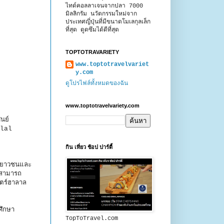
ไทด์คอลลาเจนจากปลา 7000
มิลลิกรัม นวัตกรรมใหม่จาก
ประเทศญี่ปุ่นที่มีขนาดโมเลกุลเล็ก
ที่สุด ดูดซึมได้ดีที่สุด
TOPTOTRAVARIETY
www.toptotravelvariet
y.com
ดูโปรไฟล์ทั้งหมดของฉัน
www.toptotravelvariety.com
นย์
alal
กิน เที่ยว ช้อป ปาร์ตี้
่เยาวชนและ
ะสามารถ
สตร์ฮาลาล
ล
ึกษา
TopToTravel.com