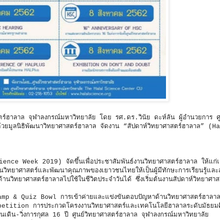
ตร์ฮาลาล จุฬาลงกรณ์มหาวิทยาลัย โดย รศ.ดร.วินัย ดะห์ลัน ผู้อำนวยการ ศู
้วยมูลนิธิพัฒนาวิทยาศาสตร์ฮาลาล จัดงาน “สัปดาห์วิทยาศาสตร์ฮาลาล” (H
ence Week 2019) จัดขึ้นเพื่อประชาสัมพันธ์งานวิทยาศาสตร์ฮาลาล ให้แก
้านวิทยาศาสตร์และพัฒนาคุณภาพของเยาวชนไทยให้เป็นผู้มีทักษะการเรียนรู้แล
้านวิทยาศาสตร์ฮาลาลไปใช้ในชีวิตประจำวันได้ ซึ่งเริ่มต้นงานสัปดาห์วิทยาศา
 & Quiz Bowl การเข้าค่ายและแข่งขันตอบปัญหาด้านวิทยาศาสตร์ฮาลา
ition การประกวดโครงงานวิทยาศาสตร์และเทคโนโลยีฮาลาลระดับมัธยมศ
น-วิ่งการกุศล 16 ปี ศูนย์วิทยาศาสตร์ฮาลาล จุฬาลงกรณ์มหาวิทยาลัย