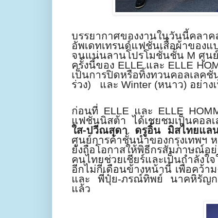
บรรยากาศของงานในวันนี้คลาคล่ำ
อัพเดทเทรนด์แฟชั่นเสื้อผ้าของแ
จนแน่นลานโปรโมชั่นชั้น
M
ศูนย
ครั้งนี้ของ
ELLE
และ
ELLE HO
เป็นการปิดหรือทิ้งทวนคอลเลค
ช
ร่วง)
และ
Winter
(หนาว)
อย่าง
ก่อนที่
ELLE
และ
ELLE HOM
แฟชั่นนิสต้า ได้เชยชมเป็นคอลเ
ใส-ปวีณสุดา ดรูอิ้น มิสไทยแลนด์
ศูนย์การค้าชั้นนำของกรุงเทพฯ หล
ยังถือโอกาสให้พิธีกรสัมภาษณ์อย
คนไทยช่วยเชียร์และเป็นกำลังใจ
อีกไม่กี่เดือนข้างหน้านี้ เพื่อคว้
และ พี่ปุ๋ย-ภรณ์ทิพย์ นาคหิร
แล้ว