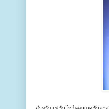
สำหรับแฟชั่นโชว์คอลเลคชั่นล่า