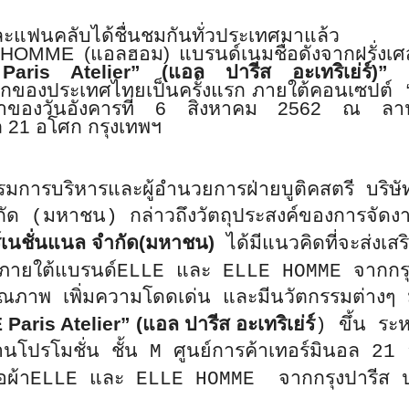
และแฟนคลับได้
ชื่นชมกันทั่วประเทศมาแล้ว
 HOMME
(แอลฮอม) แบรนด์เนมชื่อดังจากฝรั่งเศ
aris Atelier
” (แอล ปารีส อะเทริเย่ร์)”
กของประเทศไทยเป็นครั้งแรก ภายใต้คอนเซปต์
ค่ำของ
วันอังคารที่
6
สิงหาคม
2562
ณ ลาน
ล 21 อโศก กรุงเทพฯ
มการบริหารและผู้อำนวยการฝ่ายบูติคสตรี บริษั
ำกัด (มหาชน) กล่าวถึงวัตถุประสงค์ของการจัดง
์เนชั่นแนล จำกัด
(
มหาชน
)
ได้มีแนวคิดที่จะส่งเส
ภายใต้แบรนด์
ELLE
และ
ELLE HOMME
จากกรุ
ุณภาพ เพิ่มความโดดเด่น และมีนวัตกรรมต่างๆ 
Paris Atelier
” (แอล ปารีส อะเทริเย่ร์
) ขึ้น ระห
นโปรโมชั่น ชั้น
M
ศูนย์การค้าเทอร์มินอล
21
้อผ้า
ELLE
และ
ELLE HOMME
จากกรุงปารีส 