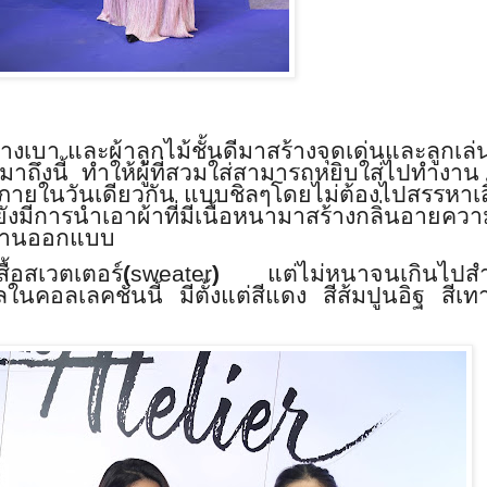
งเบา และผ้าลูกไม้ชั้นดีมาสร้างจุดเด่นและลูกเล่น 
มาถึงนี้ ทำให้ผู้ที่สวมใส่สามารถหยิบใส่ไปทำงาน
้ภายในวันเดียวกัน แบบชิลๆโดยไม่ต้องไปสรรหาเส
ังมี
การนำเอาผ้าที่มีเนื้อหนามาสร้างกลิ่นอายควา
กับงานออกแบบ
ื้อสเวตเตอร์
(
sweater
)
แต่ไม่หนาจนเกินไปสำห
ิพลในคอลเลคชั่นนี้ มีตั้งแต่สีแดง สีส้มปูนอิฐ สีเ