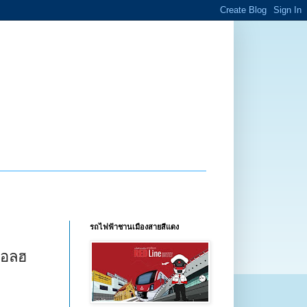
รถไฟฟ้าชานเมืองสายสีแดง
แอลฮ