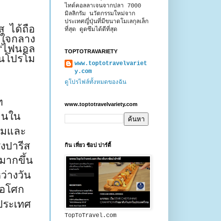
ไทด์คอลลาเจนจากปลา 7000
มิลลิกรัม นวัตกรรมใหม่จาก
ประเทศญี่ปุ่นที่มีขนาดโมเลกุลเล็ก
ส ได้ถือ
ที่สุด ดูดซึมได้ดีที่สุด
ใจกลาง
“
ไฟนอล
TOPTOTRAVARIETY
โปรโม
www.toptotravelvariet
y.com
ดูโปรไฟล์ทั้งหมดของฉัน
ท
www.toptotravelvariety.com
านใน
ริมและ
งปารีส
กิน เที่ยว ช้อป ปาร์ตี้
มากขึ้น
ว่างวัน
อโศก
ประเทศ
TopToTravel.com