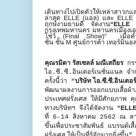
เดินทางไปเปิดตัวให้เหล่าสาวก
ล่าสุด
ELLE
(แอล)
และ
ELLE
ฤกษ์งามยามดี จัดงาน
“
ELLE P
กรุงเทพมหานคร มหานครเมืองเอ
โชว์ (
Final Show
)”
เมื่อ
ชั่น
ชั้น
M
ศูนย์การค้า เทอร์มินอ
คุณรมิดา รัสเซลล์ มณีเสถียร
กรร
ไอ.ซี.ซี.อินเตอร์เนชั่นแนล จ
บริษัท ไอ
.
ซี
.
ซี
.
อินเตอร
ครั้งนี้ว่า “
พัฒนาผลงานการออกแบบเสื้อผ้า
ประเทศฝรั่งเศส
ให้มีศักยภาพ ค
“
ELLE 
ทางบริษัทฯ จึงได้จัดงาน
ที่
6-14
สิงหาคม
2562
ณ ลา
ขึ้น
เพื่อประชาสัมพันธ์ แบรนด์
เสื
ฝรั่งเศส
ให้เป็นที่รู้จักมากยิ่งขึ้น”