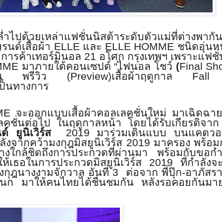
ไปด้วยเหล่าแฟชั่นนิสต้าระดับตัวแม่ที่ต่างพากั
บรนด์
เสื้อผ้า
ELLE
และ
ELLE HOMME
ชนิดอุ่นห
์การค้าเทอร์มินอล
21
อโศก กรุงเทพฯ เพราะแฟชั่
MME
มาภายใต้คอนเซปต์
“ไฟนอล โชว์
(
Final Sh
ั่น พรีวิว (
Preview
)
เสื้อผ้าฤดูกาล
Fal
เป็นทางการ
ME
จะออกแบบเสื้อผ้าคอลเลคชั่นใหม่ มาเฉิดฉายใ
ลคชั่นต่อไป
ในฤดูกาลหน้า โดยได้รับเกียรติจา
 ยูนิเวิร์ส
2019
มาร่วมเดินแบบ บนแคตวอ
ังจากคว้ามงกุฎมิสยูนิเวิร์ส
2019
มาครอง พร้อมก
่างใกล้ชิดถึงการประกวดที่ผ่านมา พร้อมกับขอกำ
ให้เธอในการประกวดมิสยูนิเวิร์ส
2019
ที่กำลังจ
ามงกุฎนางงามจักวาล อันที่
3
ต่อจาก พี่ปุ๊ก-อาภัสร
ัญกนก มาให้คนไทยได้ชื่นชมกัน หลังรอคอยกันม