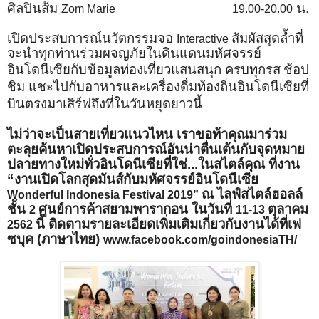
ศิลปินส้ม
น.
Zom Marie
19.00-20.00
เปิดประสบการณ์นวัตกรรมจอ
สัมผัสสุดล้ำที่
Interactive
จะนำทุกท่านร่วมผจญภัยในดินแดนมหัศจรรย์
อินโดนีเซียกับข้อมูลท่องเที่ยวแสนสนุก ครบทุกรส
ช้อป
ชิม แชะไปกับอาหารและเครื่องดื่มท้องถิ่นอินโดนีเซียที่
บินตรงมาเสิร์ฟถึงที่ในวันหยุดยาวนี้
ไม่ว่าจะเป็นสายเที่ยวแนวไหน เราขอท้าคุณมาร่วม
ตะลุยค้นหาเปิดประสบการณ์อันน่าตื่นเต้นกับจุดหมาย
ปลายทางใหม่ทั่วอินโดนีเซียที่ใช่...ในสไตล์คุณ ที่งาน
“งานเปิดโลกสุดมันส์กับมหัศจรรย์อินโดนีเซีย
ณ ไลฟ์สไตล์ฮอลล์
Wonderful Indonesia Festival 2019”
ชั้น
ศูนย์การค้าสยามพารากอน ในวันที่
ตุลาคม
2
11-13
นี้ ติดตามรายละเอียดเพิ่มเติมเกี่ยวกับงานได้ที่เฟ
2562
ซบุค (ภาษาไทย)
www.facebook.com/goindonesiaTH/