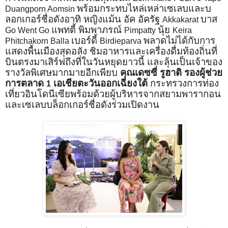
พร้อมกระทบไหล่เหล่าเซเลบและบ
Duangporn Aomsin
ลอกเกอร์ชื่อดังอาทิ หญิงแม้น อัค อัครัฐ
บาส
Akkakarat
แพทตี้ พิมพาภรณ์
นุ้ย
Go Went Go
Pimpatty
Keira
เบอร์ดี้
พลาดไม่ได้กับการ
Phitchakorn Balla
Birdieparva
แสดงพื้นเมืองสุดอลัง ชิมอาหารและเครื่องดื่มท้องถิ่นที่
บินตรงมาเสิร์ฟถึงที่ในวันหยุดยาวนี้ และลุ้นเป็นเจ้าของ
รางวัลพิเศษมากมายอีกเพียบ
คุณเดซซี่ รูฮาติ รองผู้ช่วย
การตลาด
เอเชียตะวันออกเฉียงใต้
กระทรวงการท่อง
1
เที่ยวอินโดนีเซียพร้อมด้วยผู้บริหารจากสยามพารากอน
และเซเลบบล็อกเกอร์ชื่อดังร่วมเปิดงาน