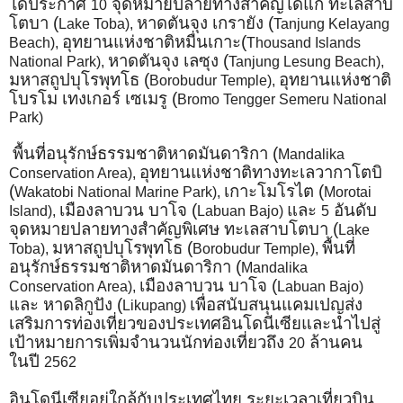
ได้ประกาศ
จุดหมายปลายทางสำคัญได้แก่ ทะเลสาบ
10
โตบา (
หาดตันจุง เกรายัง (
Lake Toba),
Tanjung Kelayang
อุทยานแห่งชาติหมื่นเกาะ(
Beach),
Thousand Islands
หาดตันจุง เลซุง (
National Park),
Tanjung Lesung Beach),
มหาสถูปบุโรพุทโธ (
อุทยานแห่งชาติ
Borobudur Temple),
โบรโม เทงเกอร์ เซเมรู (
Bromo Tengger Semeru National
Park)
พื้นที่อนุรักษ์ธรรมชาติหาดมันดาริกา (
Mandalika
อุทยานแห่งชาติทางทะเลวากาโตบิ
Conservation Area),
(
เกาะโมโรไต (
Wakatobi National Marine Park),
Morotai
เมืองลาบวน บาโจ (
และ
อันดับ
Island),
Labuan Bajo)
5
จุดหมายปลายทางสำคัญพิเศษ ทะเลสาบโตบา (
Lake
มหาสถูปบุโรพุทโธ (
พื้นที่
Toba),
Borobudur Temple),
อนุรักษ์ธรรมชาติหาดมันดาริกา (
Mandalika
เมืองลาบวน บาโจ (
Conservation Area),
Labuan Bajo)
และ หาดลิกูปัง (
เพื่อสนับสนุนแคมเปญส่ง
Likupang)
เสริมการท่องเที่ยวของประเทศอินโดนีเซียและนำไปสู่
เป้าหมายการเพิ่มจำนวนนักท่องเที่ยวถึง
ล้านคน
20
ในปี
2562
อินโดนีเซียอยู่ใกล้กับประเทศไทย ระยะเวลาเที่ยวบิน