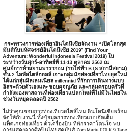
กระทรวงการท่องเที่ยวอินโดนีเซียจัดงาน “เปิดโลกสุด
มันส์กับมหัศจรรย์อินโดนีเซีย
2019” (Find Your
ใน
Adventure: Wonderful Indonesia Festival 2019)
ระหว่างวันศุกร์-อาทิตย์ที่
ตุลาคม
ณ
11-13
2562
ศูนย์การค้าสยามพารากอน (รถไฟฟ้า
สถานีสยาม)
BTS
ชั้น
ไลฟ์สไตล์ฮอลล์ เจาะกลุ่มนักท่องเที่ยวไทยยุคใหม่
2
ได้แก่กลุ่มมิลเลนเนียล
ที่รักการเดินทางแบบ
millennial
อิสระด้วยตัวเองและชอบผจญภัย และกลุ่มครอบครัวที่
กำลังมองหาสถานที่ท่องเที่ยวแปลกใหม่ที่ไม่มีในไทยใน
ช่วงวันหยุดตลอดปี
2562
ไม่ว่าคุณชอบการท่องเที่ยวสไตล์ไหน อินโดนีเซียพร้อม
จัดให้กับงานนี้ ทั้งข้อมูลการท่องเที่ยวแบบจัดเต็ม
แพ็คเกจท่องเที่ยว ตั๋วเครื่องบิน ที่พักราคาโดนใจ พบ
การแสดงจากศิลปินไทยสุดมันส์
Zom Marie FOLK 9 Tape