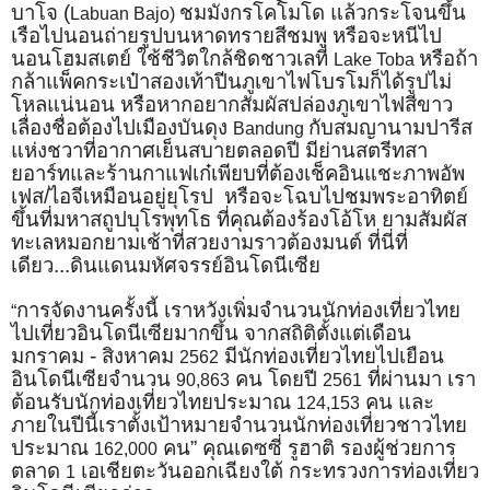
บาโจ (
ชมมังกรโคโมโด แล้วกระโจนขึ้น
Labuan Bajo)
เรือไปนอนถ่ายรูปบนหาดทรายสีชมพู หรือจะหนีไป
นอนโฮมสเตย์ ใช้ชีวิตใกล้ชิดชาวเลที่
หรือถ้า
Lake Toba
กล้าแพ็คกระเป๋าสองเท้าปีนภูเขาไฟโบรโมก็ได้รูปไม่
โหลแน่นอน หรือหากอยากสัมผัสปล่องภูเขาไฟสีขาว
เลื่องชื่อต้องไปเมืองบันดุง
กับสมญานามปารีส
Bandung
แห่งชวาที่อากาศเย็นสบายตลอดปี มีย่านสตรีทสา
ยอาร์ทและร้านกาแฟเก๋เพียบที่ต้องเช็คอินแชะภาพอัพ
เฟส/ไอจีเหมือนอยู่ยุโรป หรือจะโฉบไปชมพระอาทิตย์
ขึ้นที่มหาสถูปบุโรพุทโธ ที่คุณต้องร้องโอ้โห ยามสัมผัส
ทะเลหมอกยามเช้าที่สวยงามราวต้องมนต์ ที่นี่ที่
เดียว...ดินแดนมหัศจรรย์อินโดนีเซีย
การจัดงานครั้งนี้ เราหวังเพิ่มจำนวนนักท่องเที่ยวไทย
“
ไปเที่ยวอินโดนีเซียมากขึ้น จากสถิติตั้งแต่เดือน
มกราคม - สิงหาคม
มีนักท่องเที่ยวไทยไปเยือน
2562
อินโดนีเซียจำนวน
คน โดยปี
ที่ผ่านมา เรา
90,863
2561
ต้อนรับนักท่องเที่ยวไทยประมาณ
คน และ
124,153
ภายในปีนี้เราตั้งเป้าหมายจำนวนนักท่องเที่ยวชาวไทย
ประมาณ
คน” คุณเดซซี่ รูฮาติ รองผู้ช่วยการ
162,000
ตลาด
เอเชียตะวันออกเฉียงใต้ กระทรวงการท่องเที่ยว
1