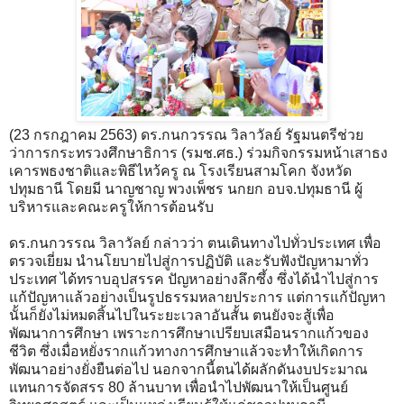
(23 กรกฎาคม 2563) ดร.กนกวรรณ วิลาวัลย์ รัฐมนตรีช่วย
ว่าการกระทรวงศึกษาธิการ (รมช.ศธ.) ร่วมกิจกรรมหน้าเสาธง
เคารพธงชาติและพิธีไหว้ครู ณ โรงเรียนสามโคก จังหวัด
ปทุมธานี โดยมี นาญชาญ พวงเพ็ชร นกยก อบจ.ปทุมธานี ผู้
บริหารและคณะครูให้การต้อนรับ
ดร.กนกวรรณ วิลาวัลย์ กล่าวว่า ตนเดินทางไปทั่วประเทศ เพื่อ
ตรวจเยี่ยม นำนโยบายไปสู่การปฏิบัติ และรับฟังปัญหามาทั่ว
ประเทศ ได้ทราบอุปสรรค ปัญหาอย่างลึกซึ้ง ซึ่งได้นำไปสู่การ
แก้ปัญหาแล้วอย่างเป็นรูปธรรมหลายประการ แต่การแก้ปัญหา
นั้นก็ยังไม่หมดสิ้นไปในระยะเวลาอันสั้น ตนยังจะสู้เพื่อ
พัฒนาการศึกษา เพราะการศึกษาเปรียบเสมือนรากแก้วของ
ชีวิต ซึ่งเมื่อหยั่งรากแก้วทางการศึกษาแล้วจะทำให้เกิดการ
พัฒนาอย่างยั่งยืนต่อไป นอกจากนี้ตนได้ผลักดันงบประมาณ
แทนการจัดสรร 80 ล้านบาท เพื่อนำไปพัฒนาให้เป็นศูนย์