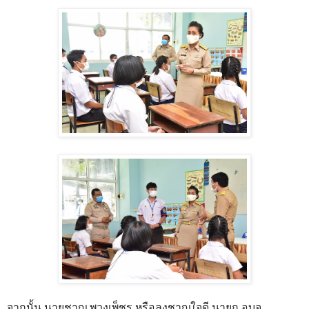
จากนั้น นายชาญ พวงเพ็ชร หรือลุงชาญใจดี นายก อบจ.