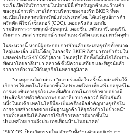
จะเริ่มเปิดให้บริการภายในปลายปีนี้ สำหรับลูกค้าและร้านค้า
ของศูนย์การค้า ภายใต้การบริหารของกองรีท BKER ที่จด
ทะเบียนในตลาดหลักทรัพย์แห่งประเทศไทย ได้แก่ ศูนย์การค้า
คริสตัล ดีไซน์ เซ็นเตอร์ (CDC), เดอะคริสตัล เอกมัย
รามอินทรา-ราชพฤกษ์-ชัยพฤกษ์, เดอะซีน, เพลินนารี, อมอรินี,
สัมมากร เพลส ราชพฤกษ์-รามคำแหง-รังสิต และแอมพาร์คจุฬา
ในระหว่างนี้ หากมีผู้ประกอบการร้านค้าประเภทธุรกิจทั้งขนาด
ใหญ่และเล็ก แม้ไม่ได้อยู่ในกองรีท BKER ก็สามารถเข้าร่วมใน
แพลตฟอร์ม“SKY OS” (สกาย โอเอส)ได้ อีกทั้งยังมั่นใจได้เพราะ
พัฒนาโดยอาลีบาบา คลาวด์ ซึ่งมีความเสถียร และพิสูจน์แล้ว
จากการทำงานให้กับธุรกิจในหลายภูมิภาค
“นางศุภานวิต”กล่าว่า “ความร่วมมือในครั้งนี้จะส่งเสริมให้
เกิดการใช้เทคโนโลยีมากขึ้นในประเทศไทย เพื่อเสริมกลยุทธ์ใน
การแข่งขันทางธุรกิจ และเพิ่มศักยภาพในการค้าขายอย่างมี
ประสิทธิภาพด้วยศักยภาพของอาลีบาบา คลาวด์ ที่เป็นอันดับ
หนึ่งในเอเชีย เทคโนโลยีนี้จะเป็นเครื่องมือสำคัญทางธุรกิจใน
การช่วยสร้างยอดขาย เพิ่มฐานลูกค้า ให้ธุรกิจก้าวไปข้างหน้า
รวมทั้งส่งเสริมให้เกิดการใช้บริการคลาวด์มากขึ้นใน
ประเทศไทย รวมถึงประเทศเพื่อนบ้านในอนาคต”
“SKY OS เป็นนวัตกรรมใหม่สำหรับทั้งร้านค้าและผู้เช่า เรา