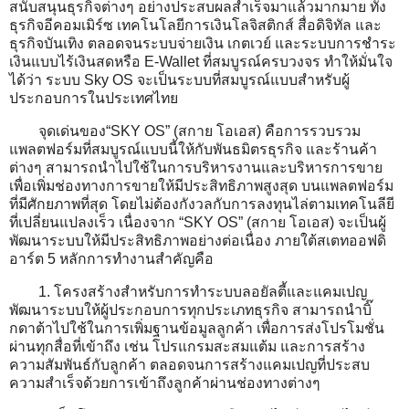
สนับสนุนธุรกิจต่างๆ อย่างประสบผลสำเร็จมาแล้วมากมาย ทั้ง
ธุรกิจอีคอมเมิร์ซ เทคโนโลยีการเงินโลจิสติกส์ สื่อดิจิทัล และ
ธุรกิจบันเทิง ตลอดจนระบบจ่ายเงิน เกตเวย์ และระบบการชำระ
เงินแบบไร้เงินสดหรือ E-Wallet ที่สมบูรณ์ครบวงจร ทำให้มั่นใจ
ได้ว่า ระบบ Sky OS จะเป็นระบบที่สมบูรณ์แบบสำหรับผู้
ประกอบการในประเทศไทย
จุดเด่นของ“SKY OS” (สกาย โอเอส) คือการรวบรวม
แพลตฟอร์มที่สมบูรณ์แบบนี้ให้กับพันธมิตรธุรกิจ และร้านค้า
ต่างๆ สามารถนำไปใช้ในการบริหารงานและบริหารการขาย
เพื่อเพิ่มช่องทางการขายให้มีประสิทธิภาพสูงสุด บนแพลตฟอร์ม
ที่มีศักยภาพที่สุด โดยไม่ต้องกังวลกับการลงทุนไล่ตามเทคโนลียี
ที่เปลี่ยนแปลงเร็ว เนื่องจาก “SKY OS” (สกาย โอเอส) จะเป็นผู้
พัฒนาระบบให้มีประสิทธิภาพอย่างต่อเนื่อง ภายใต้สเตทออฟดิ
อาร์ต 5 หลักการทำงานสำคัญคือ
1. โครงสร้างสำหรับการทำระบบลอยัลตี้และแคมเปญ
พัฒนาระบบให้ผู้ประกอบการทุกประเภทธุรกิจ สามารถนำบิ๊
กดาต้าไปใช้ในการเพิ่มฐานข้อมูลลูกค้า เพื่อการส่งโปรโมชั่น
ผ่านทุกสื่อที่เข้าถึง เช่น โปรแกรมสะสมแต้ม และการสร้าง
ความสัมพันธ์กับลูกค้า ตลอดจนการสร้างแคมเปญที่ประสบ
ความสำเร็จด้วยการเข้าถึงลูกค้าผ่านช่องทางต่างๆ