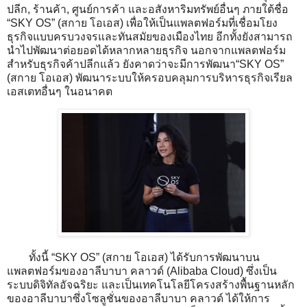
ปลีก, ร้านค้า, ศูนย์การค้า และอสังหาริมทรัพย์อื่นๆ ภายใต้ชื่อ
“SKY OS” (สกาย โอเอส) เพื่อให้เป็นแพลตฟอร์มที่เชื่อมโยง
ธุรกิจแบบครบวงจรและทันสมัยของเมืองไทย อีกทั้งยังสามารถ
นำไปพัฒนาต่อยอดได้หลากหลายธุรกิจ นอกจากแพลตฟอร์ม
สำหรับธุรกิจค้าปลีกแล้ว ยังคาดว่าจะมีการพัฒนา“SKY OS”
(สกาย โอเอส) พัฒนาระบบให้ครอบคลุมการบริหารธุรกิจเรียล
เอสเตทอื่นๆ ในอนาคต
ทั้งนี้ “SKY OS” (สกาย โอเอส) ได้รับการพัฒนาบน
แพลตฟอร์มของอาลีบาบา คลาวด์ (Alibaba Cloud) ซึ่งเป็น
ระบบดิจิทัลอัจฉริยะ และเป็นเทคโนโลยีโครงสร้างพื้นฐานหลัก
ของอาลีบาบาซึ่งโซลูชั่นของอาลีบาบา คลาวด์ ได้ให้การ