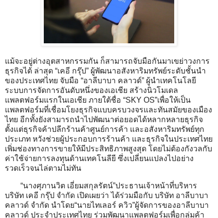
แม้จะอยู่ต่างอุตสาหกรรมกัน ก็สามารถจับมือกันมาเขย่าวงการ
ธุรกิจได้ ล่าสุด “เคอี กรุ๊ป” ผู้พัฒนาอสังหาริมทรัพย์ระดับชั้นนำ
ของประเทศไทย จับมือ “อาลีบาบา คลาวด์” ผู้นำเทคโนโลยี
ระบบการจัดการอันดับหนึ่งของเอเชีย สร้างนิวโมเดล
แพลตฟอร์มแรกในเอเชีย ภายใต้ชื่อ “SKY OS”เพื่อให้เป็น
แพลตฟอร์มที่เชื่อมโยงธุรกิจแบบครบวงจรและทันสมัยของเมือง
ไทย อีกทั้งยังสามารถนำไปพัฒนาต่อยอดได้หลากหลายธุรกิจ
ตั้งแต่ธุรกิจค้าปลีกร้านค้าศูนย์การค้า และอสังหาริมทรัพย์ทุก
ประเภท หวังช่วยผู้ประกอบการร้านค้า และธุรกิจในประเทศไทย
เพิ่มช่องทางการขายให้มีประสิทธิภาพสูงสุด โดยไม่ต้องกังวลกับ
ค่าใช้จ่ายการลงทุนด้านเทคโนลียี ซึ่งเปลี่ยนแปลงไปอย่าง
รวดเร็วจนไล่ตามไม่ทัน
“นางศุภานวิต เอี่ยมสกุลรัตน์”ประธานเจ้าหน้าที่บริหาร
บริษัท เคอี กรุ๊ป จำกัด เปิดเผยว่า ได้ร่วมมือกับ บริษัท อาลีบาบา
คลาวด์ จำกัด นำโดย“นายไทเลอร์ ควิว”ผู้จัดการของอาลีบาบา
คลาวด์ ประจำประเทศไทย ร่วมพัฒนาแพลตฟอร์มเพื่อกลุ่มค้า