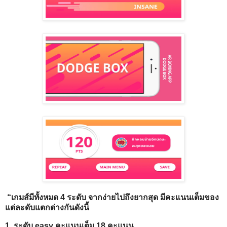
“เกมส์มีทั้งหมด 4 ระดับ จากง่ายไปถึงยากสุด มีคะแนนเต็มของ
แต่ละดับแตกต่างกันดังนี้
1. ระดับ easy คะแนนเต็ม 18 คะแนน