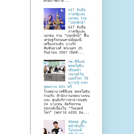
ศักยภาพภาย...
GIT จับมือ
ภาครัฐและ
เอกชน ร่วม
"ปลุกยักษ์"
GIT จับมือ
ภาครัฐและ
เอกชน ร่วม "ปลุกยักษ์" ฟื้น
เศรษฐกิจถนนสายอัญมณี
เครื่องประดับ บางรัก
สัมพันธวงศ์ พระนคร 25
กันยายน 2567 เปิดตั...
รพ.ซีจีเอช
พหลโยธิน
เดินหน้า
รณรงค์วัน
เอดส์โลก ให้
ความรู้–แจก
ชุดตรวจ HIV ฟรี
โรงพยาบาลซีจีเอช พหลโยธิน
ร่วมกับ สำนักงานเขตบางเขน
และ ศูนย์บริการสาธารณสุข
24 บางเขน จัดกิจกรรม
รณรงค์เนื่องใน “วันเอดส์
โลก” (World AIDS Da...
Sheep เดิน
หน้าดันบิ๊ก
โปรเจกต์