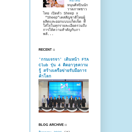
“ทีมไทย”
หนุนศิลปินนัก
วาดภาพชาว
ไทย เปิดตัว Sheep x
“Sheep”เคสสัญชาติไทยผู้
ผลิตและออกแบบแก็ดเจ็ต ที่
ใส่ใจในทุกรายละเอียดรวมถึง
การให้ความสำคัญกับภา
พลั...
RECENT ::
'กรมเจรจา' เดินหน้า FTA
Club รุ่น 4 ติดอาวุธความ
รู้ สร้างเครือข่ายรับมือการ
ค้าโลก
BLOG ARCHIVE ::