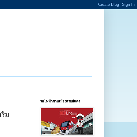
รถไฟฟ้าชานเมืองสายสีแดง
สริม