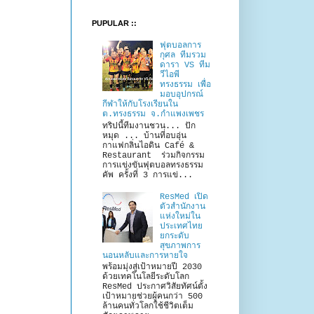
PUPULAR ::
ฟุตบอลการ
กุศล ทีมรวม
ดารา VS ทีม
วีไอพี
ทรงธรรม เพื่อ
มอบอุปกรณ์
กีฬาให้กับโรงเรียนใน
ต.ทรงธรรม จ.กำแพงเพชร
ทริปนี้ทีมงานชวน... ปัก
หมุด ... บ้านที่อบอุ่น
กาแฟกลิ่นไอดิน Café &
Restaurant ร่วมกิจกรรม
การแข่งขันฟุตบอลทรงธรรม
คัพ ครั้งที่ 3 การแข่...
ResMed เปิด
ตัวสำนักงาน
แห่งใหม่ใน
ประเทศไทย
ยกระดับ
สุขภาพการ
นอนหลับและการหายใจ
พร้อมมุ่งสู่เป้าหมายปี 2030
ด้วยเทคโนโลยีระดับโลก
ResMed ประกาศวิสัยทัศน์ตั้ง
เป้าหมายช่วยผู้คนกว่า 500
ล้านคนทั่วโลกใช้ชีวิตเต็ม