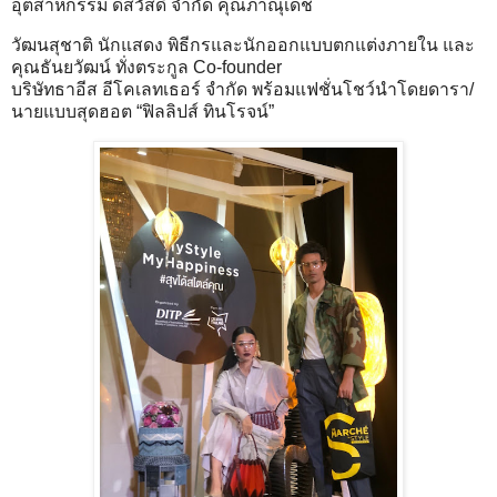
อุตสาหกรรม ดีสวัสดิ์ จำกัด คุณภาณุเดช
วัฒนสุชาติ นักแสดง พิธีกรและนักออกแบบตกแต่งภายใน และ
คุณธันยวัฒน์ ทั่งตระกูล Co-founder
บริษัทธาอีส อีโคเลทเธอร์ จำกัด พร้อมแฟชั่นโชว์นำโดยดารา/
นายแบบสุดฮอต “ฟิลลิปส์ ทินโรจน์”