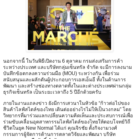
นอกจากนี้ ในวันพิธีเปิดงาน 6 ตุลาคม กรมส่งเสริมการค้า
ระหว่างประเทศ และบริษัทกลุ่มเซ็นทรัล จำกัด จะมีการลงนาม
บันทึกข้อตกลงความร่วมมือ (MOU) ระหว่างกัน เพื่อร่วม
สนับสนุนและผลักดันผู้ประกอบการเอสเอ็มอี ทั้งในด้านการ
พัฒนา และสร้างช่องทางตลาดทั้งในและต่างประเทศผ่านกลุ่ม
ธุรกิจเซ็นทรัล เป็นระยะเวลาถึง 5 ปีอีกด้วยครับ
ภายในงานแถลงข่าว ยังมีการเสวนาในหัวข้อ “ก้าวต่อไปของ
สินค้าไลฟ์สไตล์ของไทย เดินต่ออย่างไรไม่ให้เป็นวงกลม” โดย
วิทยากรที่มาร่วมแลกเปลี่ยนความคิดเห็นและประสบการณ์เพื่อ
ร่วมขับเคลื่อนอุตสาหกรรมไลฟ์สไตล์ของไทยให้ตอบโจทย์วิถี
ชีวิตในยุค New Normal ได้แก่ คุณจิรชัย ตั้งกิจงามวงศ์
กรรมการผู้จัดการด้านการตลาดวิจัยและพัฒนา บริษัท