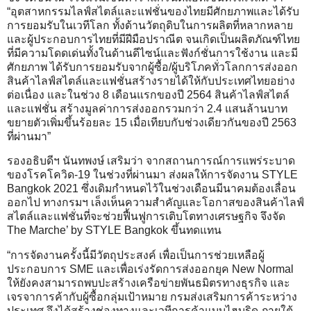
“อุตสาหกรรมไลฟ์สไตล์และแฟชั่นของไทยมีศักยภาพและได้รับ
การยอมรับในเวทีโลก ทั้งด้านวัตถุดิบในการผลิตที่หลากหลาย
และผู้ประกอบการไทยที่มีฝีมือปราณีต จนเกิดเป็นผลิตภัณฑ์ไทย
ที่มีความโดดเด่นทั้งในด้านดีไซน์และฟังก์ชั่นการใช้งาน และมี
ศักยภาพ ได้รับการยอมรับจากผู้ซื้อ/ผู้บริโภคทั่วโลกการส่งออก
สินค้าไลฟ์สไตล์และแฟชั่นสร้างรายได้ให้กับประเทศไทยอย่าง
ต่อเนื่อง และในช่วง 8 เดือนแรกของปี 2564 สินค้าไลฟ์สไตล์
และแฟชั่น สร้างมูลค่าการส่งออกรวมกว่า 2.4 แสนล้านบาท
ขยายตัวเพิ่มขึ้นร้อยละ 15 เมื่อเทียบกับช่วงเดียวกันของปี 2563
ที่ผ่านมา”
รองอธิบดีฯ นันทพงษ์ เสริมว่า จากสถานการณ์การแพร่ระบาด
ของโรคโควิด-19 ในช่วงที่ผ่านมา ส่งผลให้การจัดงาน STYLE
Bangkok 2021 ซึ่งเดิมกำหนดไว้ในช่วงเดือนมีนาคมต้องเลื่อน
ออกไป ทางกรมฯ เล็งเห็นความสำคัญและโอกาสของสินค้าไลฟ์
สไตล์และแฟชั่นที่จะช่วยฟื้นฟูการเติบโตทางเศรษฐกิจ จึงจัด
The Marche’ by STYLE Bangkok ขึ้นทดแทน
“การจัดงานครั้งนี้มีวัตถุประสงค์ เพื่อเป็นการช่วยเหลือผู้
ประกอบการ SME และเพื่อเร่งรัดการส่งออกยุค New Normal
ให้ยังคงสามารถพบปะสร้างเครือข่ายพันธมิตรทางธุรกิจ และ
เจรจาการค้ากับผู้ซื้อกลุ่มเป้าหมาย กรมส่งเสริมการค้าระหว่าง
ประเทศ จึงได้สร้างช่องทางและเวทีการค้าแบบไฮบริด ภายใต้